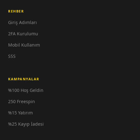
REHBER
Giriş Adımları
2FA Kurulumu
Mobil Kullanım
SSS
KAMPANYALAR
%100 Hoş Geldin
250 Freespin
%15 Yatırım
%25 Kayıp İadesi