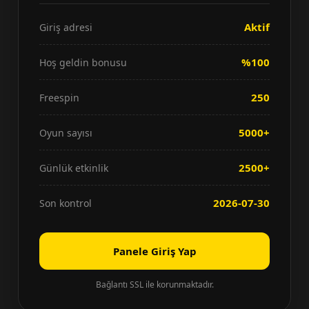
Aktif
Giriş adresi
%100
Hoş geldin bonusu
250
Freespin
5000+
Oyun sayısı
2500+
Günlük etkinlik
2026-07-30
Son kontrol
Panele Giriş Yap
Bağlantı SSL ile korunmaktadır.