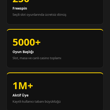
Freespin
Seçili slot oyunlarında ücretsiz dönüş
5000+
Oyun Başlığı
Slot, masa ve canlı casino toplamı
1M+
Aktif Üye
Kayıtlı kullanıcı tabanı büyüklüğü