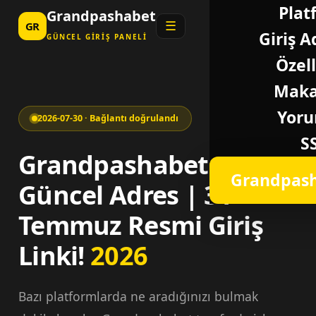
Plat
Grandpashabet
GR
☰
Giriş A
GÜNCEL GİRİŞ PANELİ
Özell
Maka
Yoru
2026-07-30 · Bağlantı doğrulandı
S
Grandpashabet
Grandpash
Güncel Adres | 31
Temmuz Resmi Giriş
Linki!
2026
Bazı platformlarda ne aradığınızı bulmak