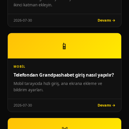
ikinci katman ekleyin.
2026-07-30
Devamı →
📱
MOBIL
Telefondan Grandpashabet giriş nasıl yapılır?
Mobil tarayıcıda hızlı giriş, ana ekrana ekleme ve
bildirim ayarları.
2026-07-30
Devamı →