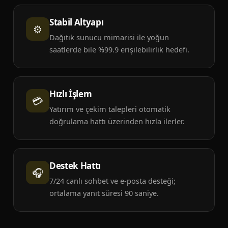
Stabil Altyapı
⚙️
Dağıtık sunucu mimarisi ile yoğun
saatlerde bile %99.9 erişilebilirlik hedefi.
Hızlı İşlem
💳
Yatırım ve çekim talepleri otomatik
doğrulama hattı üzerinden hızla ilerler.
Destek Hattı
🎧
7/24 canlı sohbet ve e-posta desteği;
ortalama yanıt süresi 90 saniye.