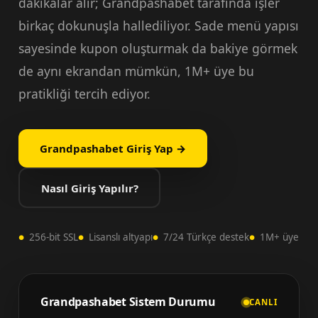
dakikalar alır; Grandpashabet tarafında işler
birkaç dokunuşla hallediliyor. Sade menü yapısı
sayesinde kupon oluşturmak da bakiye görmek
de aynı ekrandan mümkün, 1M+ üye bu
pratikliği tercih ediyor.
Grandpashabet Giriş Yap →
Nasıl Giriş Yapılır?
256-bit SSL
Lisanslı altyapı
7/24 Türkçe destek
1M+ üye
Grandpashabet Sistem Durumu
CANLI