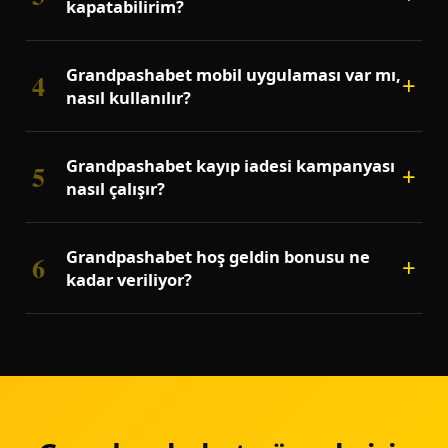
kapatabilirim?
tıklamanız yeterli. Kullanıcı adı ve şifrenizi
ve mesai saatlerine göre değişiyor.
yazdıktan sonra panel doğrudan açılır. Şifrenizi
Kapatma talebi canlı destek üzerinden ya da
hatırlamıyorsanız e-posta ya da telefon
Grandpashabet mobil uygulaması var mı,
4
+
sisteme kayıtlı e-posta adresinizden iletiliyor.
nasıl kullanılır?
doğrulamasıyla yenileyebilir, ardından sayfaya
Grandpashabet ekibi bakiyenizi kontrol ettikten
sorunsuz erişebilirsiniz.
sonra hesabı donduruyor ve kalıcı olarak
Telefon tarayıcısından açılan Grandpashabet
kapatıyor. Bir süre ara vermek isteyenler için
Grandpashabet kayıp iadesi kampanyası
5
+
arayüzü ekran boyutuna kendini uyarlıyor;
nasıl çalışır?
geçici mola seçeneği de bulunuyor.
bunun yanında Android cihazlar için kurulum
dosyası da sunuluyor. iOS kullanan üyeler siteyi
Haftalık zarar hesaplanıyor ve bu tutarın 25
ana ekrana kısayol olarak ekleyerek uygulamaya
Grandpashabet hoş geldin bonusu ne
6
+
oranındaki bölümü hesabınıza geri yükleniyor.
kadar veriliyor?
çok yakın bir deneyim elde edebiliyor.
Grandpashabet tarafında iade genelde pazartesi
günleri tanımlanıyor ve düşük çevrim şartıyla
Yeni kayıt olan üyeler için Grandpashabet
kullanılabiliyor. Kampanyanın üst sınırı kural
tarafında ilk yatırıma özel 100 oranında hoş
metninde açıkça belirtiliyor.
geldin desteği ve 250 adet ücretsiz dönüş
tanımlanıyor. Kampanyaya katılmak isteyen
kullanıcının hesap bilgilerini doğrulaması ve