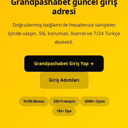
Grandpashabet güncel giriş
promosyonlar alanından bonusu talep etmesi
adresi
gerekiyor.
Doğrulanmış bağlantı ile hesabınıza saniyeler
içinde ulaşın. SSL korumalı, lisanslı ve 7/24 Türkçe
destekli.
Grandpashabet Giriş Yap →
Giriş Adımları
%100 Bonus
250 Freespin
5000+ Oyun
1M+ Üye