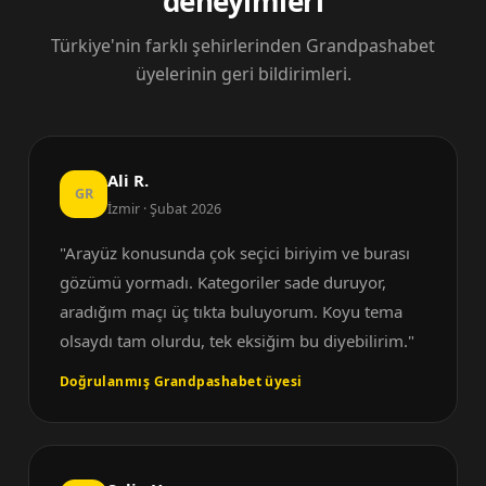
deneyimleri
Türkiye'nin farklı şehirlerinden Grandpashabet
üyelerinin geri bildirimleri.
Ali R.
GR
İzmir · Şubat 2026
"Arayüz konusunda çok seçici biriyim ve burası
gözümü yormadı. Kategoriler sade duruyor,
aradığım maçı üç tıkta buluyorum. Koyu tema
olsaydı tam olurdu, tek eksiğim bu diyebilirim."
Doğrulanmış Grandpashabet üyesi