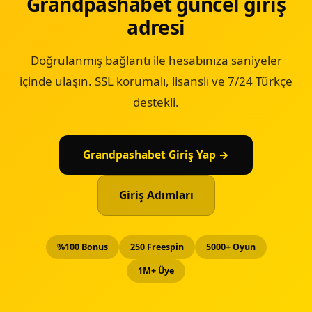
Grandpashabet güncel giriş
promosyonlar alanından bonusu talep etmesi
adresi
gerekiyor.
Doğrulanmış bağlantı ile hesabınıza saniyeler
içinde ulaşın. SSL korumalı, lisanslı ve 7/24 Türkçe
destekli.
Grandpashabet Giriş Yap →
Giriş Adımları
%100 Bonus
250 Freespin
5000+ Oyun
1M+ Üye