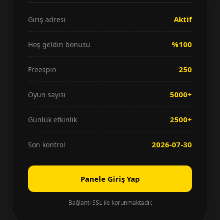
Aktif
Giriş adresi
%100
Hoş geldin bonusu
250
Freespin
5000+
Oyun sayısı
2500+
Günlük etkinlik
2026-07-30
Son kontrol
Panele Giriş Yap
Bağlantı SSL ile korunmaktadır.