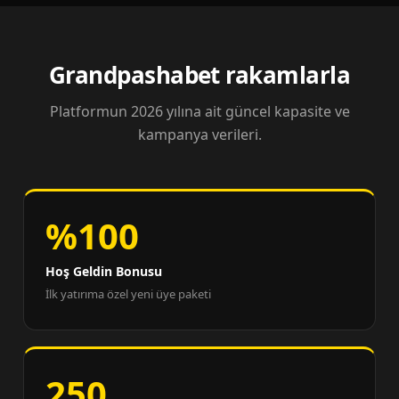
Grandpashabet rakamlarla
Platformun 2026 yılına ait güncel kapasite ve
kampanya verileri.
%100
Hoş Geldin Bonusu
İlk yatırıma özel yeni üye paketi
250