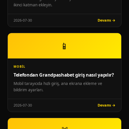
ikinci katman ekleyin.
2026-07-30
Devamı →
📱
MOBIL
Telefondan Grandpashabet giriş nasıl yapılır?
Mobil tarayıcıda hızlı giriş, ana ekrana ekleme ve
bildirim ayarları.
2026-07-30
Devamı →