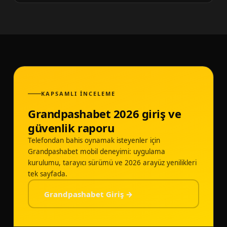
KAPSAMLI İNCELEME
Grandpashabet 2026 giriş ve
güvenlik raporu
Telefondan bahis oynamak isteyenler için
Grandpashabet mobil deneyimi: uygulama
kurulumu, tarayıcı sürümü ve 2026 arayüz yenilikleri
tek sayfada.
Grandpashabet Giriş →