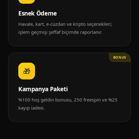
Esnek Ödeme
Havale, kart, e-cüzdan ve kripto seçenekleri;
işlem geçmişi şeffaf biçimde raporlanır.
BONUS
🎁
Kampanya Paketi
%100 hoş geldin bonusu, 250 freespin ve %25
kayıp iadesi.