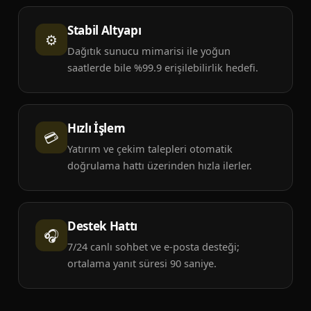
Stabil Altyapı
⚙️
Dağıtık sunucu mimarisi ile yoğun
saatlerde bile %99.9 erişilebilirlik hedefi.
Hızlı İşlem
💳
Yatırım ve çekim talepleri otomatik
doğrulama hattı üzerinden hızla ilerler.
Destek Hattı
🎧
7/24 canlı sohbet ve e-posta desteği;
ortalama yanıt süresi 90 saniye.