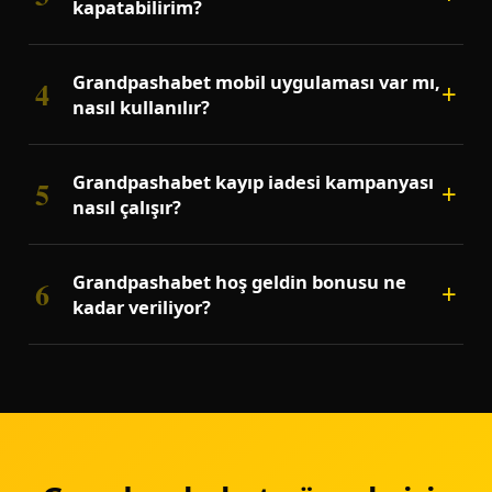
kapatabilirim?
tıklamanız yeterli. Kullanıcı adı ve şifrenizi
ve mesai saatlerine göre değişiyor.
yazdıktan sonra panel doğrudan açılır. Şifrenizi
Kapatma talebi canlı destek üzerinden ya da
hatırlamıyorsanız e-posta ya da telefon
Grandpashabet mobil uygulaması var mı,
4
+
sisteme kayıtlı e-posta adresinizden iletiliyor.
nasıl kullanılır?
doğrulamasıyla yenileyebilir, ardından sayfaya
Grandpashabet ekibi bakiyenizi kontrol ettikten
sorunsuz erişebilirsiniz.
sonra hesabı donduruyor ve kalıcı olarak
Telefon tarayıcısından açılan Grandpashabet
kapatıyor. Bir süre ara vermek isteyenler için
Grandpashabet kayıp iadesi kampanyası
5
+
arayüzü ekran boyutuna kendini uyarlıyor;
nasıl çalışır?
geçici mola seçeneği de bulunuyor.
bunun yanında Android cihazlar için kurulum
dosyası da sunuluyor. iOS kullanan üyeler siteyi
Haftalık zarar hesaplanıyor ve bu tutarın 25
ana ekrana kısayol olarak ekleyerek uygulamaya
Grandpashabet hoş geldin bonusu ne
6
+
oranındaki bölümü hesabınıza geri yükleniyor.
kadar veriliyor?
çok yakın bir deneyim elde edebiliyor.
Grandpashabet tarafında iade genelde pazartesi
günleri tanımlanıyor ve düşük çevrim şartıyla
Yeni kayıt olan üyeler için Grandpashabet
kullanılabiliyor. Kampanyanın üst sınırı kural
tarafında ilk yatırıma özel 100 oranında hoş
metninde açıkça belirtiliyor.
geldin desteği ve 250 adet ücretsiz dönüş
tanımlanıyor. Kampanyaya katılmak isteyen
kullanıcının hesap bilgilerini doğrulaması ve