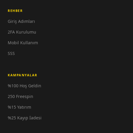
REHBER
Giriş Adımları
2FA Kurulumu
Mobil Kullanım
SSS
KAMPANYALAR
%100 Hoş Geldin
250 Freespin
%15 Yatırım
%25 Kayıp İadesi