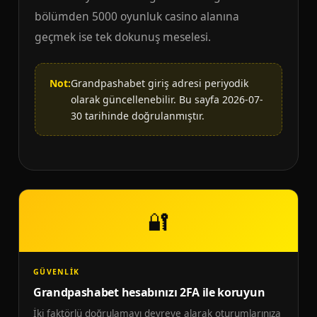
bölümden 5000 oyunluk casino alanına
geçmek ise tek dokunuş meselesi.
Not:
Grandpashabet giriş adresi periyodik
olarak güncellenebilir. Bu sayfa 2026-07-
30 tarihinde doğrulanmıştır.
🔐
GÜVENLIK
Grandpashabet hesabınızı 2FA ile koruyun
İki faktörlü doğrulamayı devreye alarak oturumlarınıza