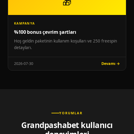
🎁
KAMPANYA
%100 bonus çevrim şartları
Hoş geldin paketinin kullanım koşulları ve 250 freespin
detayları.
2026-07-30
Devamı →
YORUMLAR
Grandpashabet kullanıcı