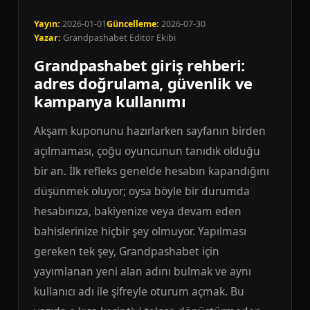
Yayın:
2026-01-01
Güncelleme:
2026-07-30
Yazar:
Grandpashabet Editör Ekibi
Grandpashabet giriş rehberi:
adres doğrulama, güvenlik ve
kampanya kullanımı
Akşam kuponunu hazırlarken sayfanın birden
açılmaması, çoğu oyuncunun tanıdık olduğu
bir an. İlk refleks genelde hesabın kapandığını
düşünmek oluyor; oysa böyle bir durumda
hesabınıza, bakiyenize veya devam eden
bahislerinize hiçbir şey olmuyor. Yapılması
gereken tek şey, Grandpashabet için
yayımlanan yeni alan adını bulmak ve aynı
kullanıcı adı ile şifreyle oturum açmak. Bu