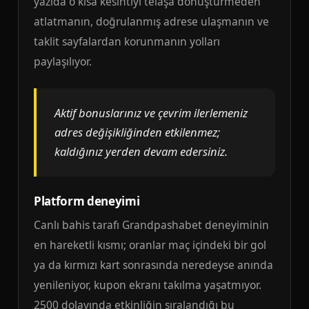
yazıda o kısa kesintiyi telaşa dönüştürmeden
atlatmanın, doğrulanmış adrese ulaşmanın ve
taklit sayfalardan korunmanın yolları
paylaşılıyor.
Aktif bonuslarınız ve çevrim ilerlemeniz
adres değişikliğinden etkilenmez;
kaldığınız yerden devam edersiniz.
Platform deneyimi
Canlı bahis tarafı Grandpashabet deneyiminin
en hareketli kısmı; oranlar maç içindeki bir gol
ya da kırmızı kart sonrasında neredeyse anında
yenileniyor, kupon ekranı takılma yaşatmıyor.
2500 dolayında etkinliğin sıralandığı bu