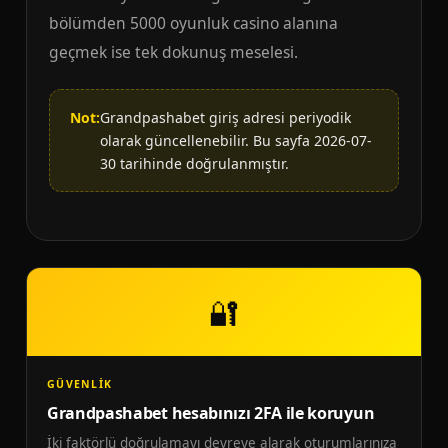
bölümden 5000 oyunluk casino alanına
geçmek ise tek dokunuş meselesi.
Not:
Grandpashabet giriş adresi periyodik
olarak güncellenebilir. Bu sayfa 2026-07-
30 tarihinde doğrulanmıştır.
🔐
GÜVENLIK
Grandpashabet hesabınızı 2FA ile koruyun
İki faktörlü doğrulamayı devreye alarak oturumlarınıza