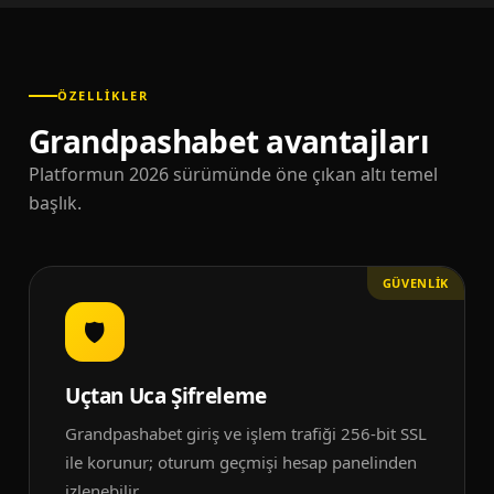
ÖZELLIKLER
Grandpashabet avantajları
Platformun 2026 sürümünde öne çıkan altı temel
başlık.
GÜVENLİK
🛡️
Uçtan Uca Şifreleme
Grandpashabet giriş ve işlem trafiği 256-bit SSL
ile korunur; oturum geçmişi hesap panelinden
izlenebilir.