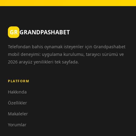
GR
GRANDPASHABET
Telefondan bahis oynamak isteyenler için Grandpashabet
mobil deneyimi: uygulama kurulumu, tarayıcı sürümü ve
2026 arayüz yenilikleri tek sayfada.
PLATFORM
Hakkında
Özellikler
Makaleler
Yorumlar