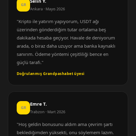
Selin Y.
GR
Ankara · Mayıs 2026
"Kripto ile yatırım yapıyorum, USDT ağı
üzerinden gönderdiğim tutar ortalama beş
dakikada hesaba geçiyor. Havale de deniyorum
arada, o biraz daha uzuyor ama banka kaynaklı
sanırım. Ödeme yöntemi çeşitliliği bence en
güçlü tarafı."
Doğrulanmış Grandpashabet üyesi
Emre T.
GR
Trabzon · Mart 2026
"Hoş geldin bonusunu aldım ama çevrim şartı
beklediğimden yüksekti, onu söylemem lazım.