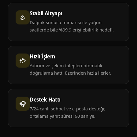
Stabil Altyapı
⚙️
Dağıtık sunucu mimarisi ile yoğun
saatlerde bile %99.9 erişilebilirlik hedefi.
Hızlı İşlem
💳
Yatırım ve çekim talepleri otomatik
doğrulama hattı üzerinden hızla ilerler.
Destek Hattı
🎧
7/24 canlı sohbet ve e-posta desteği;
ortalama yanıt süresi 90 saniye.