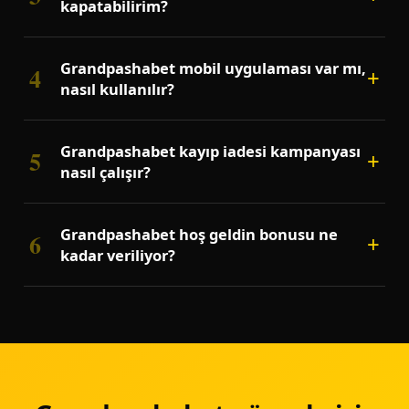
kapatabilirim?
tıklamanız yeterli. Kullanıcı adı ve şifrenizi
ve mesai saatlerine göre değişiyor.
yazdıktan sonra panel doğrudan açılır. Şifrenizi
Kapatma talebi canlı destek üzerinden ya da
hatırlamıyorsanız e-posta ya da telefon
Grandpashabet mobil uygulaması var mı,
4
+
sisteme kayıtlı e-posta adresinizden iletiliyor.
nasıl kullanılır?
doğrulamasıyla yenileyebilir, ardından sayfaya
Grandpashabet ekibi bakiyenizi kontrol ettikten
sorunsuz erişebilirsiniz.
sonra hesabı donduruyor ve kalıcı olarak
Telefon tarayıcısından açılan Grandpashabet
kapatıyor. Bir süre ara vermek isteyenler için
Grandpashabet kayıp iadesi kampanyası
5
+
arayüzü ekran boyutuna kendini uyarlıyor;
nasıl çalışır?
geçici mola seçeneği de bulunuyor.
bunun yanında Android cihazlar için kurulum
dosyası da sunuluyor. iOS kullanan üyeler siteyi
Haftalık zarar hesaplanıyor ve bu tutarın 25
ana ekrana kısayol olarak ekleyerek uygulamaya
Grandpashabet hoş geldin bonusu ne
6
+
oranındaki bölümü hesabınıza geri yükleniyor.
kadar veriliyor?
çok yakın bir deneyim elde edebiliyor.
Grandpashabet tarafında iade genelde pazartesi
günleri tanımlanıyor ve düşük çevrim şartıyla
Yeni kayıt olan üyeler için Grandpashabet
kullanılabiliyor. Kampanyanın üst sınırı kural
tarafında ilk yatırıma özel 100 oranında hoş
metninde açıkça belirtiliyor.
geldin desteği ve 250 adet ücretsiz dönüş
tanımlanıyor. Kampanyaya katılmak isteyen
kullanıcının hesap bilgilerini doğrulaması ve