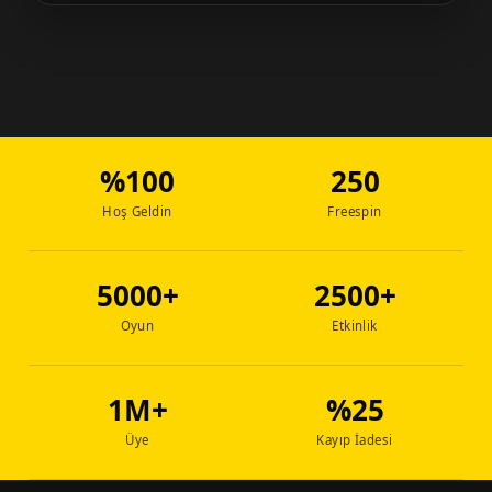
%100
250
Hoş Geldin
Freespin
5000+
2500+
Oyun
Etkinlik
1M+
%25
Üye
Kayıp İadesi