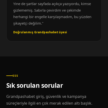
Yine de şartlar sayfada açıkça yazıyordu, kimse
gizlememiş. Sabırla çevirdim ve çekimde
herhangi bir engelle karşılaşmadım, bu yüzden
şikayetçi değilim."
Doğrulanmış Grandpashabet üyesi
SSS
Sık sorulan sorular
Grandpashabet giriş, güvenlik ve kampanya
süreçleriyle ilgili en çok merak edilen altı başlık.