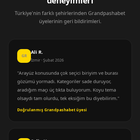
deneyimleri
Türkiye'nin farklı şehirlerinden Grandpashabet
üyelerinin geri bildirimleri.
Ali R.
GR
İzmir · Şubat 2026
"Arayüz konusunda çok seçici biriyim ve burası
gözümü yormadı. Kategoriler sade duruyor,
aradığım maçı üç tıkta buluyorum. Koyu tema
olsaydı tam olurdu, tek eksiğim bu diyebilirim."
Doğrulanmış Grandpashabet üyesi