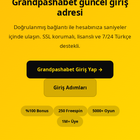
Grandpashabet güncel giriş
promosyonlar alanından bonusu talep etmesi
adresi
gerekiyor.
Doğrulanmış bağlantı ile hesabınıza saniyeler
içinde ulaşın. SSL korumalı, lisanslı ve 7/24 Türkçe
destekli.
Grandpashabet Giriş Yap →
Giriş Adımları
%100 Bonus
250 Freespin
5000+ Oyun
1M+ Üye