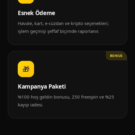
Esnek Ödeme
Havale, kart, e-cüzdan ve kripto seçenekleri;
işlem geçmişi şeffaf biçimde raporlanır.
BONUS
🎁
Kampanya Paketi
%100 hoş geldin bonusu, 250 freespin ve %25
kayıp iadesi.