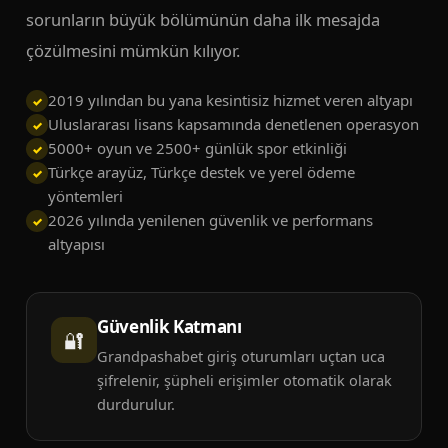
sorunların büyük bölümünün daha ilk mesajda
çözülmesini mümkün kılıyor.
2019 yılından bu yana kesintisiz hizmet veren altyapı
Uluslararası lisans kapsamında denetlenen operasyon
5000+ oyun ve 2500+ günlük spor etkinliği
Türkçe arayüz, Türkçe destek ve yerel ödeme
yöntemleri
2026 yılında yenilenen güvenlik ve performans
altyapısı
Güvenlik Katmanı
🔐
Grandpashabet giriş oturumları uçtan uca
şifrelenir, şüpheli erişimler otomatik olarak
durdurulur.