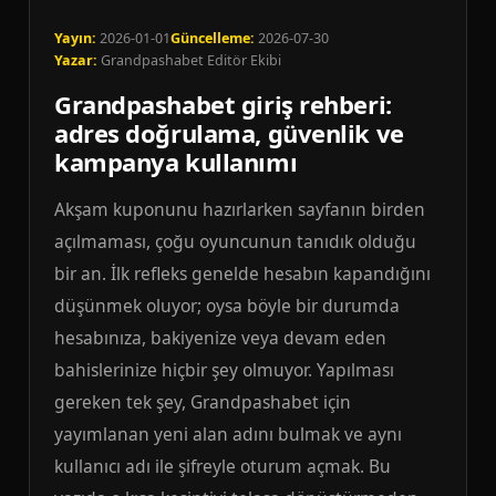
Yayın:
2026-01-01
Güncelleme:
2026-07-30
Yazar:
Grandpashabet Editör Ekibi
Grandpashabet giriş rehberi:
adres doğrulama, güvenlik ve
kampanya kullanımı
Akşam kuponunu hazırlarken sayfanın birden
açılmaması, çoğu oyuncunun tanıdık olduğu
bir an. İlk refleks genelde hesabın kapandığını
düşünmek oluyor; oysa böyle bir durumda
hesabınıza, bakiyenize veya devam eden
bahislerinize hiçbir şey olmuyor. Yapılması
gereken tek şey, Grandpashabet için
yayımlanan yeni alan adını bulmak ve aynı
kullanıcı adı ile şifreyle oturum açmak. Bu