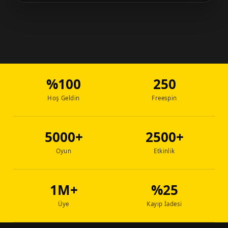
%100
250
Hoş Geldin
Freespin
5000+
2500+
Oyun
Etkinlik
1M+
%25
Üye
Kayıp İadesi