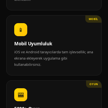
MOBİL
📱
Mobil Uyumluluk
iOS ve Android tarayıcılarda tam işlevsellik; ana
ekrana ekleyerek uygulama gibi
kullanabilirsiniz.
OYUN
🎰