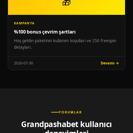
🎁
KAMPANYA
%100 bonus çevrim şartları
Hoş geldin paketinin kullanım koşulları ve 250 freespin
detayları.
2026-07-30
Devamı →
YORUMLAR
Grandpashabet kullanıcı