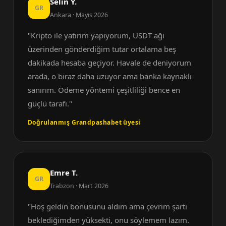
Selin Y.
GR
Ankara · Mayıs 2026
"Kripto ile yatırım yapıyorum, USDT ağı
üzerinden gönderdiğim tutar ortalama beş
dakikada hesaba geçiyor. Havale de deniyorum
arada, o biraz daha uzuyor ama banka kaynaklı
sanırım. Ödeme yöntemi çeşitliliği bence en
güçlü tarafı."
Doğrulanmış Grandpashabet üyesi
Emre T.
GR
Trabzon · Mart 2026
"Hoş geldin bonusunu aldım ama çevrim şartı
beklediğimden yüksekti, onu söylemem lazım.