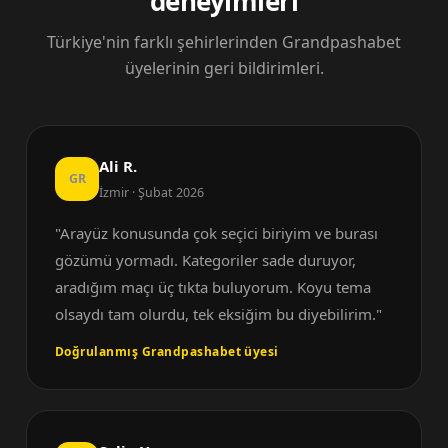
deneyimleri
Türkiye'nin farklı şehirlerinden Grandpashabet
üyelerinin geri bildirimleri.
Ali R.
GR
İzmir · Şubat 2026
"Arayüz konusunda çok seçici biriyim ve burası
gözümü yormadı. Kategoriler sade duruyor,
aradığım maçı üç tıkta buluyorum. Koyu tema
olsaydı tam olurdu, tek eksiğim bu diyebilirim."
Doğrulanmış Grandpashabet üyesi