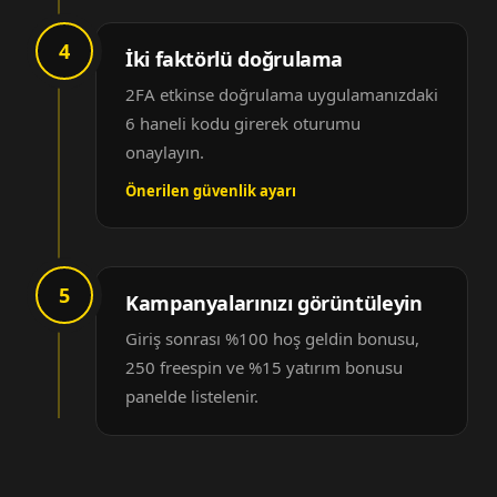
4
İki faktörlü doğrulama
2FA etkinse doğrulama uygulamanızdaki
6 haneli kodu girerek oturumu
onaylayın.
Önerilen güvenlik ayarı
5
Kampanyalarınızı görüntüleyin
Giriş sonrası %100 hoş geldin bonusu,
250 freespin ve %15 yatırım bonusu
panelde listelenir.