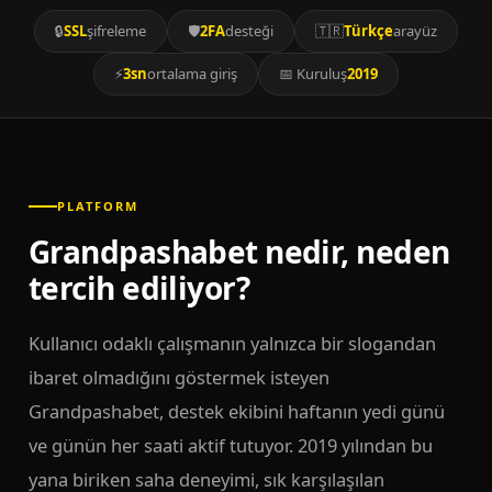
🔒
SSL
şifreleme
🛡️
2FA
desteği
🇹🇷
Türkçe
arayüz
⚡
3sn
ortalama giriş
📅 Kuruluş
2019
PLATFORM
Grandpashabet nedir, neden
tercih ediliyor?
Kullanıcı odaklı çalışmanın yalnızca bir slogandan
ibaret olmadığını göstermek isteyen
Grandpashabet, destek ekibini haftanın yedi günü
ve günün her saati aktif tutuyor. 2019 yılından bu
yana biriken saha deneyimi, sık karşılaşılan