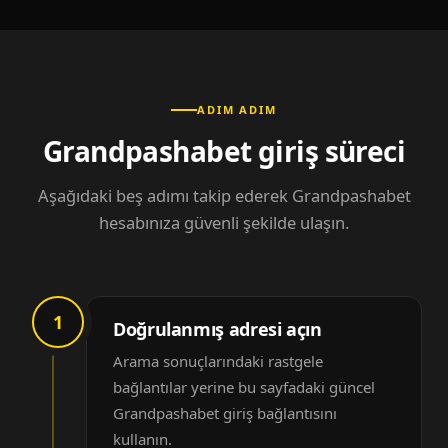
ADIM ADIM
Grandpashabet giriş süreci
Aşağıdaki beş adımı takip ederek Grandpashabet
hesabınıza güvenli şekilde ulaşın.
1
Doğrulanmış adresi açın
Arama sonuçlarındaki rastgele
bağlantılar yerine bu sayfadaki güncel
Grandpashabet giriş bağlantısını
kullanın.