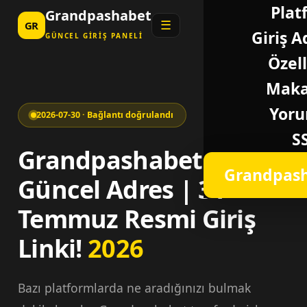
Plat
Grandpashabet
GR
☰
Giriş A
GÜNCEL GİRİŞ PANELİ
Özell
Maka
Yoru
2026-07-30 · Bağlantı doğrulandı
S
Grandpashabet
Grandpash
Güncel Adres | 31
Temmuz Resmi Giriş
Linki!
2026
Bazı platformlarda ne aradığınızı bulmak