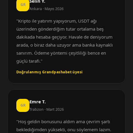
Selin Y.
GR
Ankara · Mayıs 2026
"Kripto ile yatırım yapıyorum, USDT ağı
üzerinden gönderdiğim tutar ortalama beş
dakikada hesaba geçiyor. Havale de deniyorum
arada, o biraz daha uzuyor ama banka kaynaklı
sanırım. Ödeme yöntemi çeşitliliği bence en
güçlü tarafı."
Doğrulanmış Grandpashabet üyesi
Emre T.
GR
Trabzon · Mart 2026
"Hoş geldin bonusunu aldım ama çevrim şartı
beklediğimden yüksekti, onu söylemem lazım.