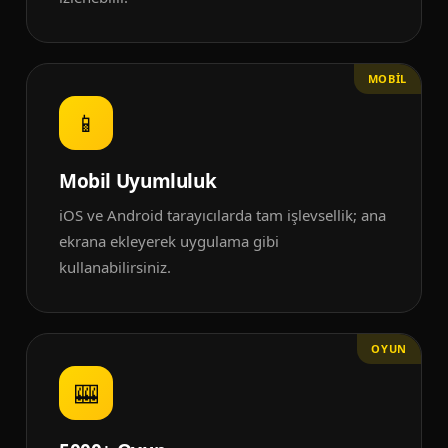
MOBİL
📱
Mobil Uyumluluk
iOS ve Android tarayıcılarda tam işlevsellik; ana
ekrana ekleyerek uygulama gibi
kullanabilirsiniz.
OYUN
🎰