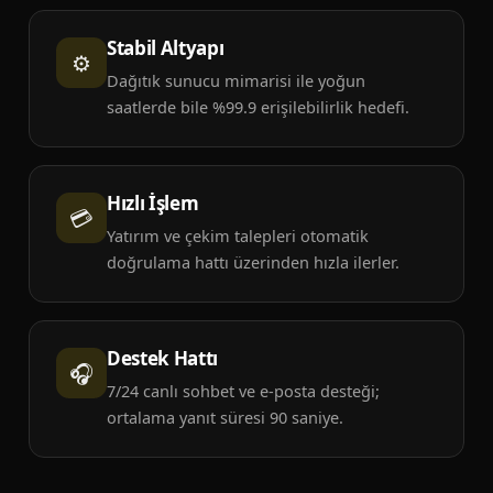
Stabil Altyapı
⚙️
Dağıtık sunucu mimarisi ile yoğun
saatlerde bile %99.9 erişilebilirlik hedefi.
Hızlı İşlem
💳
Yatırım ve çekim talepleri otomatik
doğrulama hattı üzerinden hızla ilerler.
Destek Hattı
🎧
7/24 canlı sohbet ve e-posta desteği;
ortalama yanıt süresi 90 saniye.