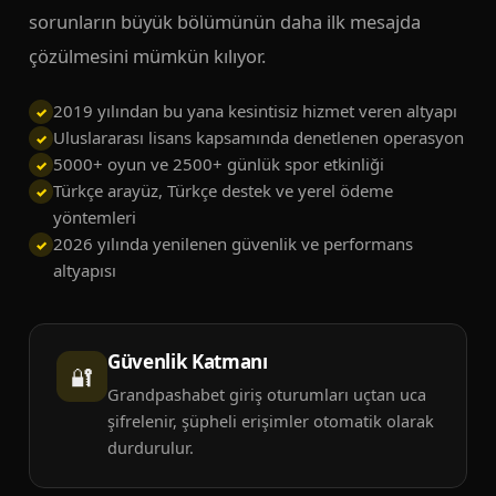
sorunların büyük bölümünün daha ilk mesajda
çözülmesini mümkün kılıyor.
2019 yılından bu yana kesintisiz hizmet veren altyapı
Uluslararası lisans kapsamında denetlenen operasyon
5000+ oyun ve 2500+ günlük spor etkinliği
Türkçe arayüz, Türkçe destek ve yerel ödeme
yöntemleri
2026 yılında yenilenen güvenlik ve performans
altyapısı
Güvenlik Katmanı
🔐
Grandpashabet giriş oturumları uçtan uca
şifrelenir, şüpheli erişimler otomatik olarak
durdurulur.