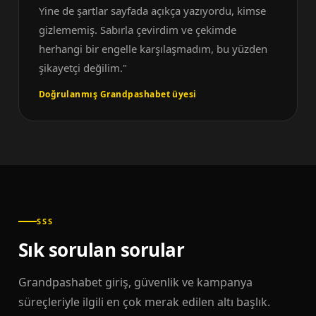
Yine de şartlar sayfada açıkça yazıyordu, kimse
gizlememiş. Sabırla çevirdim ve çekimde
herhangi bir engelle karşılaşmadım, bu yüzden
şikayetçi değilim."
Doğrulanmış Grandpashabet üyesi
SSS
Sık sorulan sorular
Grandpashabet giriş, güvenlik ve kampanya
süreçleriyle ilgili en çok merak edilen altı başlık.