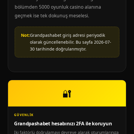
bölümden 5000 oyunluk casino alanına
geçmek ise tek dokunuş meselesi.
Not:
Grandpashabet giriş adresi periyodik
olarak güncellenebilir. Bu sayfa 2026-07-
30 tarihinde doğrulanmıştır.
🔐
GÜVENLIK
Grandpashabet hesabınızı 2FA ile koruyun
İki faktörlü doğrulamayı devreye alarak oturumlarınıza