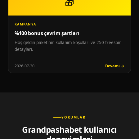
🎁
KAMPANYA
%100 bonus çevrim şartları
Hoş geldin paketinin kullanım koşulları ve 250 freespin
detayları.
2026-07-30
Devamı →
YORUMLAR
Grandpashabet kullanıcı