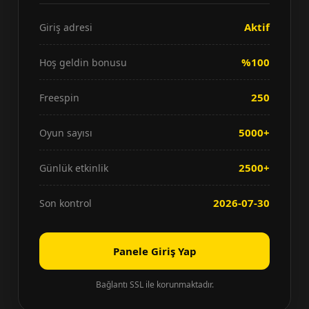
Aktif
Giriş adresi
%100
Hoş geldin bonusu
250
Freespin
5000+
Oyun sayısı
2500+
Günlük etkinlik
2026-07-30
Son kontrol
Panele Giriş Yap
Bağlantı SSL ile korunmaktadır.