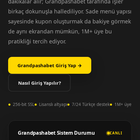
dakikalar alır; Grandpashabet tarafında işler
birkaç dokunuşla hallediliyor. Sade menü yapısı
sayesinde kupon oluşturmak da bakiye görmek
de aynı ekrandan mümkün, 1M+ üye bu
pratikliği tercih ediyor.
Grandpashabet Giriş Yap →
Nasıl Giriş Yapılır?
256-bit SSL
Lisanslı altyapı
7/24 Türkçe destek
1M+ üye
Grandpashabet Sistem Durumu
CANLI