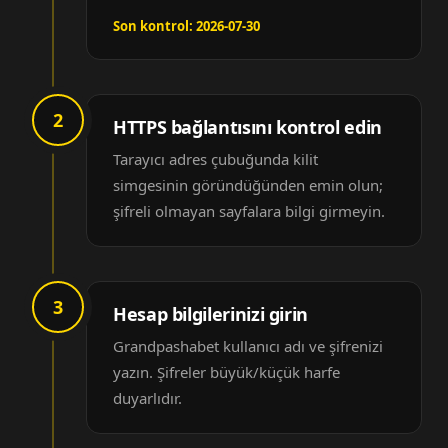
Son kontrol: 2026-07-30
2
HTTPS bağlantısını kontrol edin
Tarayıcı adres çubuğunda kilit
simgesinin göründüğünden emin olun;
şifreli olmayan sayfalara bilgi girmeyin.
3
Hesap bilgilerinizi girin
Grandpashabet kullanıcı adı ve şifrenizi
yazın. Şifreler büyük/küçük harfe
duyarlıdır.