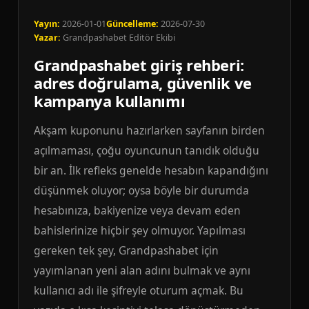
Yayın:
2026-01-01
Güncelleme:
2026-07-30
Yazar:
Grandpashabet Editör Ekibi
Grandpashabet giriş rehberi:
adres doğrulama, güvenlik ve
kampanya kullanımı
Akşam kuponunu hazırlarken sayfanın birden
açılmaması, çoğu oyuncunun tanıdık olduğu
bir an. İlk refleks genelde hesabın kapandığını
düşünmek oluyor; oysa böyle bir durumda
hesabınıza, bakiyenize veya devam eden
bahislerinize hiçbir şey olmuyor. Yapılması
gereken tek şey, Grandpashabet için
yayımlanan yeni alan adını bulmak ve aynı
kullanıcı adı ile şifreyle oturum açmak. Bu