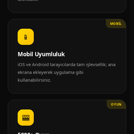
MOBİL
📱
Mobil Uyumluluk
iOS ve Android tarayıcılarda tam işlevsellik; ana
ekrana ekleyerek uygulama gibi
kullanabilirsiniz.
OYUN
🎰