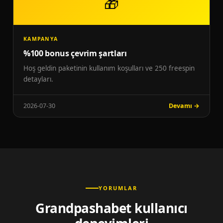
🎁
KAMPANYA
%100 bonus çevrim şartları
Hoş geldin paketinin kullanım koşulları ve 250 freespin
detayları.
2026-07-30
Devamı →
YORUMLAR
Grandpashabet kullanıcı