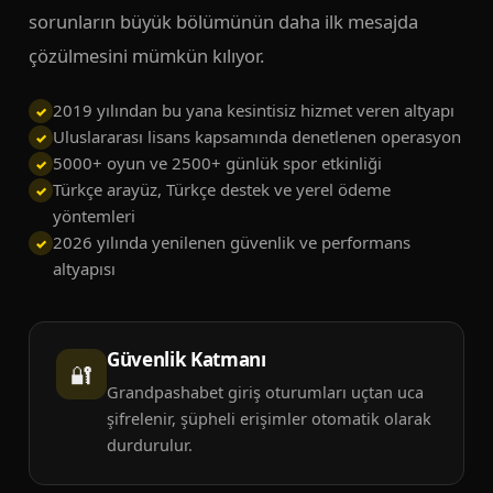
sorunların büyük bölümünün daha ilk mesajda
çözülmesini mümkün kılıyor.
2019 yılından bu yana kesintisiz hizmet veren altyapı
Uluslararası lisans kapsamında denetlenen operasyon
5000+ oyun ve 2500+ günlük spor etkinliği
Türkçe arayüz, Türkçe destek ve yerel ödeme
yöntemleri
2026 yılında yenilenen güvenlik ve performans
altyapısı
Güvenlik Katmanı
🔐
Grandpashabet giriş oturumları uçtan uca
şifrelenir, şüpheli erişimler otomatik olarak
durdurulur.