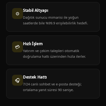
Stabil Altyapı
⚙️
Dağıtık sunucu mimarisi ile yoğun
saatlerde bile %99.9 erişilebilirlik hedefi.
Hızlı İşlem
💳
Yatırım ve çekim talepleri otomatik
doğrulama hattı üzerinden hızla ilerler.
Destek Hattı
🎧
7/24 canlı sohbet ve e-posta desteği;
ortalama yanıt süresi 90 saniye.