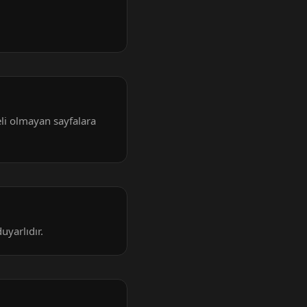
li olmayan sayfalara
uyarlıdır.