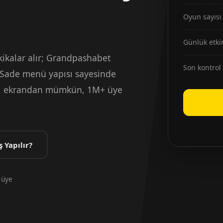
Oyun sayısı
Günlük etkin
kikalar alır; Grandpashabet
Son kontrol
r. Sade menü yapısı sayesinde
nı ekrandan mümkün, 1M+ üye
ş Yapılır?
 üye