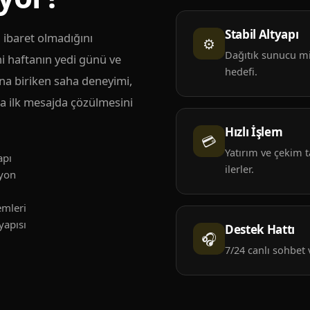
Stabil Altyapı
n ibaret olmadığını
⚙️
Dağıtık sunucu mim
i haftanın yedi günü ve
hedefi.
ana biriken saha deneyimi,
a ilk mesajda çözülmesini
Hızlı İşlem
💳
Yatırım ve çekim 
apı
ilerler.
syon
emleri
yapısı
Destek Hattı
🎧
7/24 canlı sohbet 