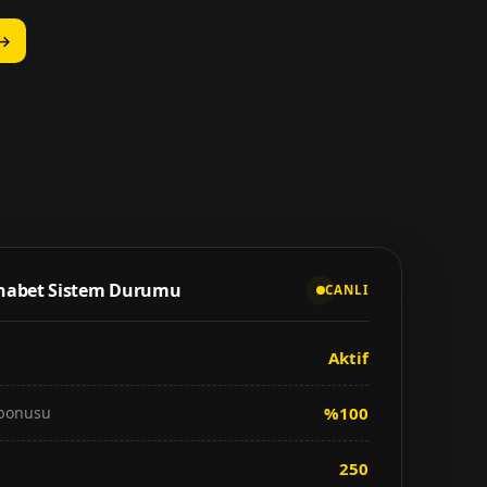
 →
habet Sistem Durumu
CANLI
Aktif
%100
 bonusu
250