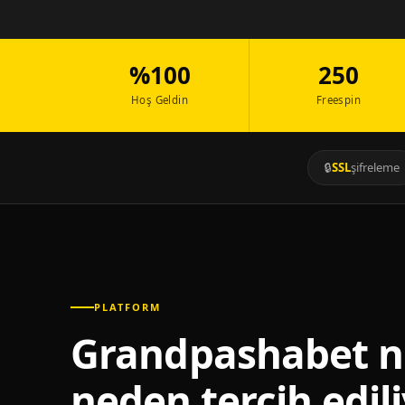
%100
250
Hoş Geldin
Freespin
🔒
SSL
şifreleme
PLATFORM
Grandpashabet ne
neden tercih edil