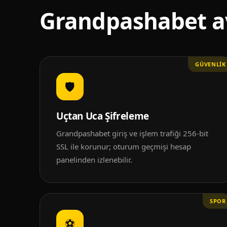
Grandpashabet av
GÜVENLİK
🛡️
Uçtan Uca Şifreleme
Grandpashabet giriş ve işlem trafiği 256-bit
SSL ile korunur; oturum geçmişi hesap
panelinden izlenebilir.
SPOR
⚽