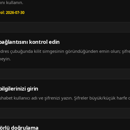
ını kullanın.
ol: 2026-07-30
ağlantısını kontrol edin
 adres çubuğunda kilit simgesinin göründüğünden emin olun; şifre
meyin.
lgilerinizi girin
abet kullanıcı adı ve şifrenizi yazın. Şifreler büyük/küçük harfe d
törlü doğrulama