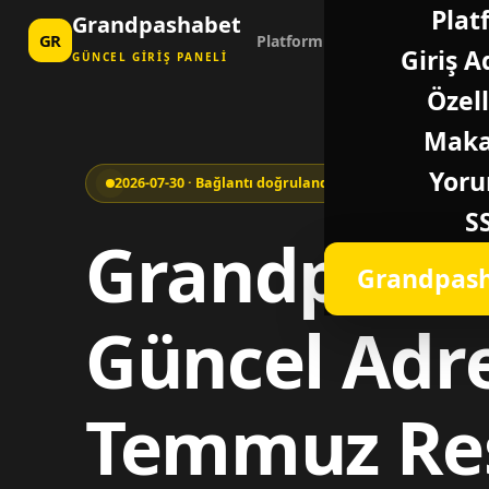
Plat
Grandpashabet
GR
Platform
Adımlar
Özelli
Giriş A
GÜNCEL GİRİŞ PANELİ
Özell
Maka
Yoru
2026-07-30 · Bağlantı doğrulandı
S
Grandpash
Grandpash
Güncel Adre
Temmuz Res