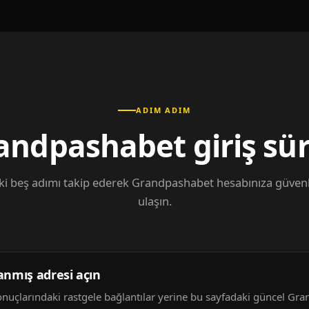
ADIM ADIM
andpashabet giriş sür
i beş adımı takip ederek Grandpashabet hesabınıza güvenl
ulaşın.
anmış adresi açın
nuçlarındaki rastgele bağlantılar yerine bu sayfadaki güncel Gra