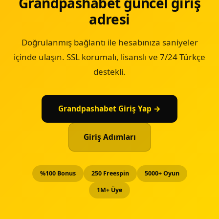
Grandpashabet güncel giriş
promosyonlar alanından bonusu talep etmesi
adresi
gerekiyor.
Doğrulanmış bağlantı ile hesabınıza saniyeler
içinde ulaşın. SSL korumalı, lisanslı ve 7/24 Türkçe
destekli.
Grandpashabet Giriş Yap →
Giriş Adımları
%100 Bonus
250 Freespin
5000+ Oyun
1M+ Üye