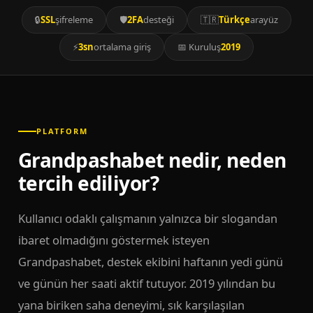
🔒
SSL
şifreleme
🛡️
2FA
desteği
🇹🇷
Türkçe
arayüz
⚡
3sn
ortalama giriş
📅 Kuruluş
2019
PLATFORM
Grandpashabet nedir, neden
tercih ediliyor?
Kullanıcı odaklı çalışmanın yalnızca bir slogandan
ibaret olmadığını göstermek isteyen
Grandpashabet, destek ekibini haftanın yedi günü
ve günün her saati aktif tutuyor. 2019 yılından bu
yana biriken saha deneyimi, sık karşılaşılan