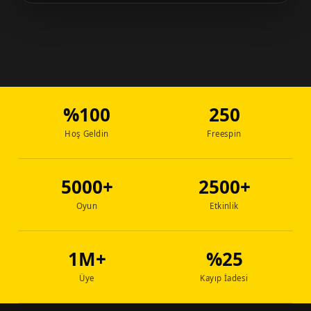
%100
250
Hoş Geldin
Freespin
5000+
2500+
Oyun
Etkinlik
1M+
%25
Üye
Kayıp İadesi