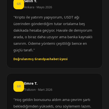
Selin Y.
GR
Ankara · Mayıs 2026
"Kripto ile yatırım yapıyorum, USDT ağı
üzerinden gönderdiğim tutar ortalama beş
dakikada hesaba geçiyor. Havale de deniyorum
arada, o biraz daha uzuyor ama banka kaynaklı
sanırım. Ödeme yöntemi çeşitliliği bence en
güçlü tarafı."
Doğrulanmış Grandpashabet üyesi
Emre T.
GR
Trabzon · Mart 2026
"Hoş geldin bonusunu aldım ama çevrim şartı
beklediğimden yüksekti, onu söylemem lazım.