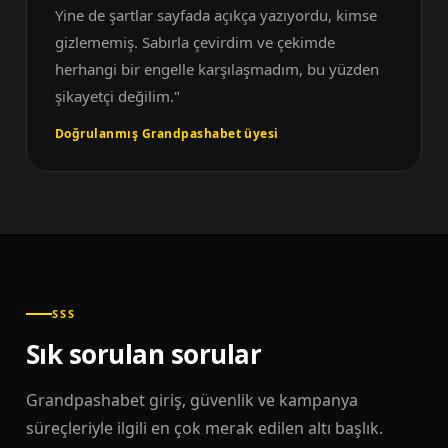
Yine de şartlar sayfada açıkça yazıyordu, kimse
gizlememiş. Sabırla çevirdim ve çekimde
herhangi bir engelle karşılaşmadım, bu yüzden
şikayetçi değilim."
Doğrulanmış Grandpashabet üyesi
SSS
Sık sorulan sorular
Grandpashabet giriş, güvenlik ve kampanya
süreçleriyle ilgili en çok merak edilen altı başlık.