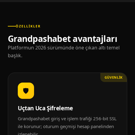
ÖZELLIKLER
Grandpashabet avantajları
Platformun 2026 sürümünde öne çıkan altı temel
başlık.
GÜVENLİK
🛡️
Uçtan Uca Şifreleme
Grandpashabet giriş ve işlem trafiği 256-bit SSL
ile korunur; oturum geçmişi hesap panelinden
izlenebilir.