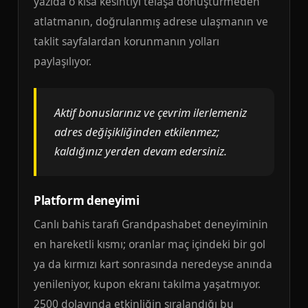
yazıda o kısa kesintiyi telaşa dönüştürmeden
atlatmanın, doğrulanmış adrese ulaşmanın ve
taklit sayfalardan korunmanın yolları
paylaşılıyor.
Aktif bonuslarınız ve çevrim ilerlemeniz
adres değişikliğinden etkilenmez;
kaldığınız yerden devam edersiniz.
Platform deneyimi
Canlı bahis tarafı Grandpashabet deneyiminin
en hareketli kısmı; oranlar maç içindeki bir gol
ya da kırmızı kart sonrasında neredeyse anında
yenileniyor, kupon ekranı takılma yaşatmıyor.
2500 dolayında etkinliğin sıralandığı bu