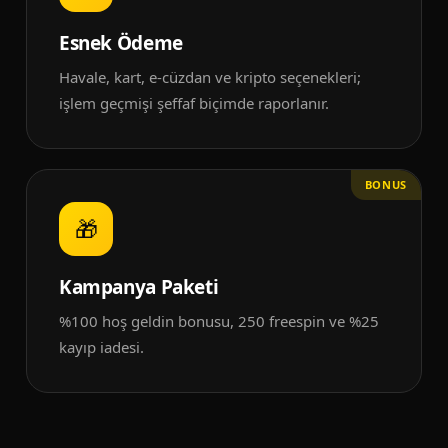
Esnek Ödeme
Havale, kart, e-cüzdan ve kripto seçenekleri;
işlem geçmişi şeffaf biçimde raporlanır.
BONUS
🎁
Kampanya Paketi
%100 hoş geldin bonusu, 250 freespin ve %25
kayıp iadesi.