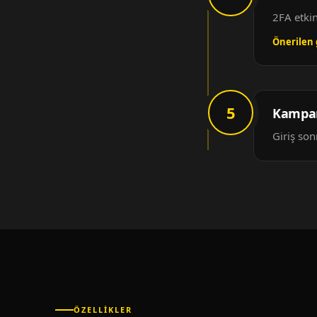
2FA etki
Önerilen 
5
Kampan
Giriş son
ÖZELLIKLER