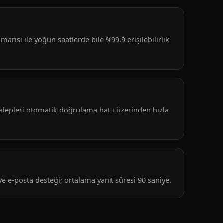
arisi ile yoğun saatlerde bile %99.9 erişilebilirlik
talepleri otomatik doğrulama hattı üzerinden hızla
ve e-posta desteği; ortalama yanıt süresi 90 saniye.