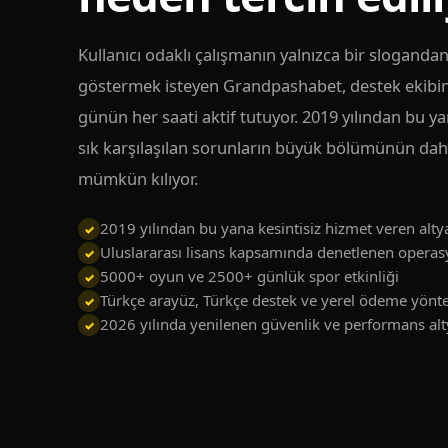
Kullanıcı odaklı çalışmanın yalnızca bir sloganda
göstermek isteyen Grandpashabet, destek ekibin
günün her saati aktif tutuyor. 2019 yılından bu y
sık karşılaşılan sorunların büyük bölümünün dah
mümkün kılıyor.
2019 yılından bu yana kesintisiz hizmet veren alty
Uluslararası lisans kapsamında denetlenen opera
5000+ oyun ve 2500+ günlük spor etkinliği
Türkçe arayüz, Türkçe destek ve yerel ödeme yönt
2026 yılında yenilenen güvenlik ve performans alt