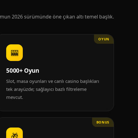
rmun 2026 sürümünde öne çıkan altı temel başlık.
OYUN
🎰
5000+ Oyun
Slot, masa oyunları ve canlı casino başlıkları
tek arayüzde; sağlayıcı bazlı filtreleme
mevcut.
BONUS
🎁