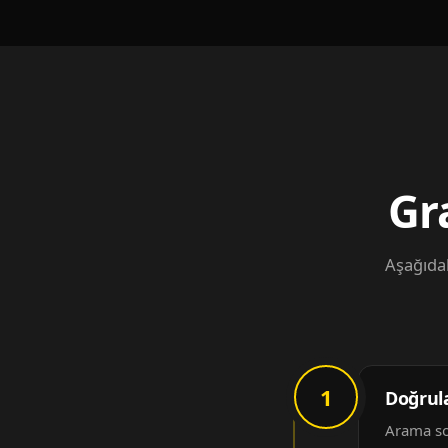
Gr
Aşağıdak
1
Doğrul
Arama so