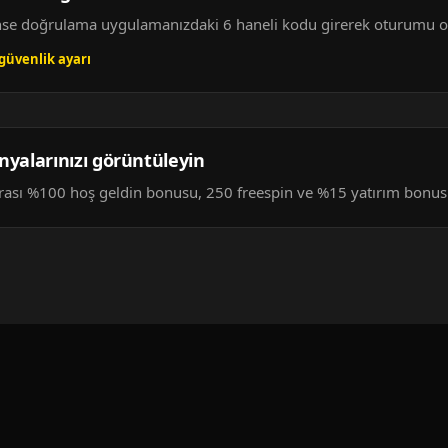
nse doğrulama uygulamanızdaki 6 haneli kodu girerek oturumu o
güvenlik ayarı
yalarınızı görüntüleyin
rası %100 hoş geldin bonusu, 250 freespin ve %15 yatırım bonusu 