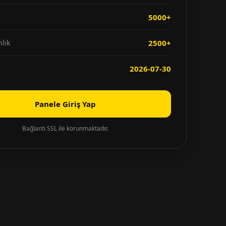
5000+
2500+
lik
2026-07-30
Panele Giriş Yap
Bağlantı SSL ile korunmaktadır.