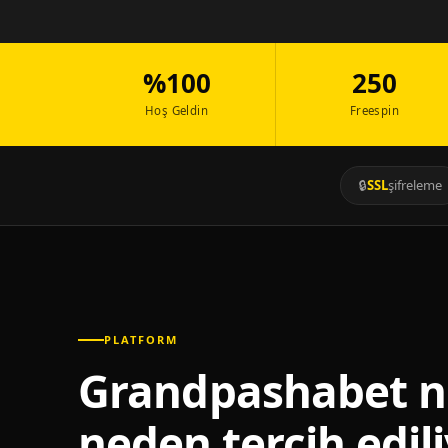
%100
250
Hoş Geldin
Freespin
🔒
SSL
şifreleme
PLATFORM
Grandpashabet ne
neden tercih edil