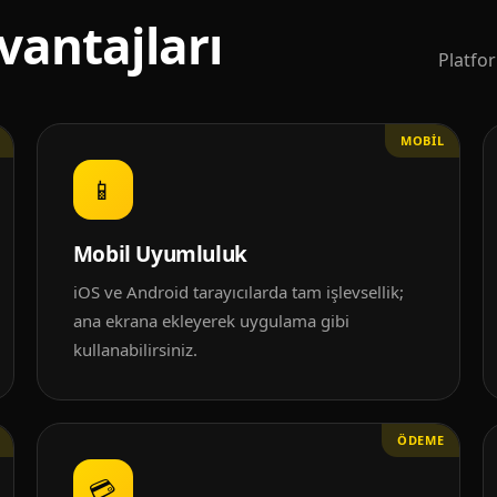
antajları
Platfo
MOBİL
📱
Mobil Uyumluluk
iOS ve Android tarayıcılarda tam işlevsellik;
ana ekrana ekleyerek uygulama gibi
kullanabilirsiniz.
ÖDEME
💳