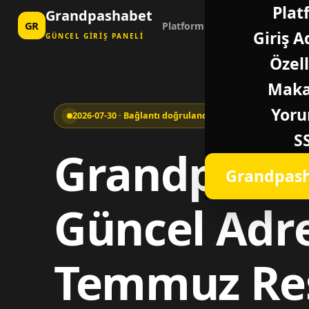
Plat
Grandpashabet
GR
Platform
Adımlar
Özelli
Giriş A
GÜNCEL GİRİŞ PANELİ
Özell
Maka
Yoru
2026-07-30 · Bağlantı doğrulandı
S
Grandpash
Grandpash
Güncel Adre
Temmuz Res