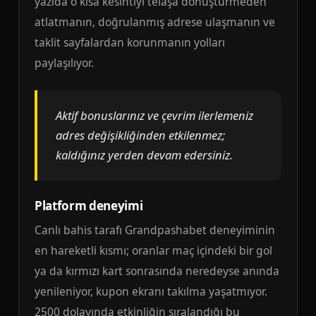
yazıda o kısa kesintiyi telaşa dönüştürmeden
atlatmanın, doğrulanmış adrese ulaşmanın ve
taklit sayfalardan korunmanın yolları
paylaşılıyor.
Aktif bonuslarınız ve çevrim ilerlemeniz
adres değişikliğinden etkilenmez;
kaldığınız yerden devam edersiniz.
Platform deneyimi
Canlı bahis tarafı Grandpashabet deneyiminin
en hareketli kısmı; oranlar maç içindeki bir gol
ya da kırmızı kart sonrasında neredeyse anında
yenileniyor, kupon ekranı takılma yaşatmıyor.
2500 dolayında etkinliğin sıralandığı bu