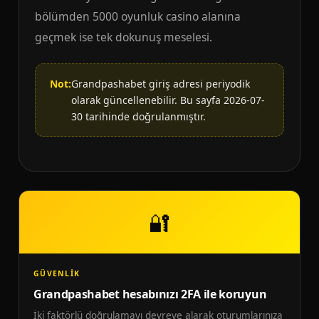
bölümden 5000 oyunluk casino alanına
geçmek ise tek dokunuş meselesi.
Not:
Grandpashabet giriş adresi periyodik
olarak güncellenebilir. Bu sayfa 2026-07-
30 tarihinde doğrulanmıştır.
🔐
GÜVENLIK
Grandpashabet hesabınızı 2FA ile koruyun
İki faktörlü doğrulamayı devreye alarak oturumlarınıza