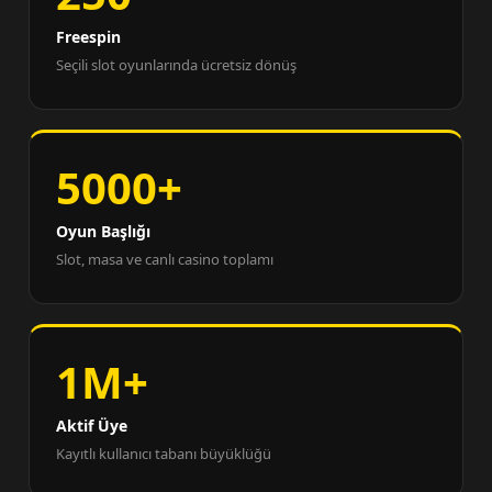
Freespin
Seçili slot oyunlarında ücretsiz dönüş
5000+
Oyun Başlığı
Slot, masa ve canlı casino toplamı
1M+
Aktif Üye
Kayıtlı kullanıcı tabanı büyüklüğü