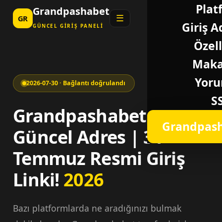
Plat
Grandpashabet
GR
☰
Giriş A
GÜNCEL GİRİŞ PANELİ
Özell
Maka
Yoru
2026-07-30 · Bağlantı doğrulandı
S
Grandpashabet
Grandpash
Güncel Adres | 31
Temmuz Resmi Giriş
Linki!
2026
Bazı platformlarda ne aradığınızı bulmak