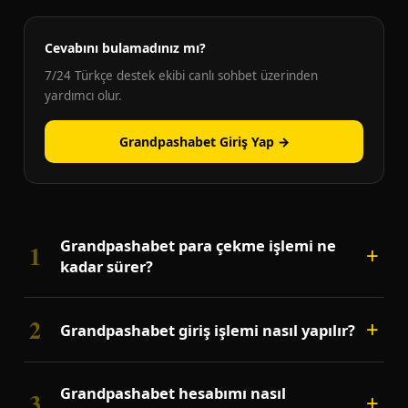
Cevabını bulamadınız mı?
7/24 Türkçe destek ekibi canlı sohbet üzerinden
yardımcı olur.
Grandpashabet Giriş Yap →
Grandpashabet para çekme işlemi ne
1
+
kadar sürer?
Talep oluşturulduktan sonra Grandpashabet
2
+
Grandpashabet giriş işlemi nasıl yapılır?
finans birimi işlemi çoğunlukla on beş dakika ile
bir saat arasında onaylıyor. Akşam saatlerindeki
Grandpashabet hesabınıza girmek için güncel
yoğunlukta bu süre bir miktar uzayabiliyor;
Grandpashabet hesabımı nasıl
3
+
adrese ulaşıp sağ üst köşedeki giriş butonuna
banka tarafındaki bekleme ise seçilen yönteme