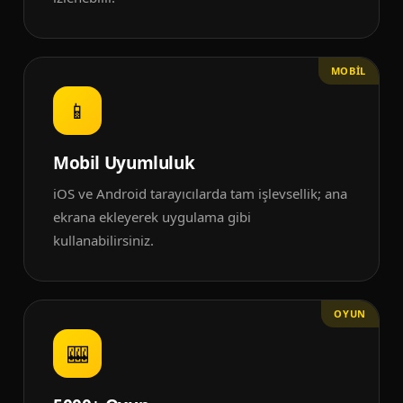
MOBİL
📱
Mobil Uyumluluk
iOS ve Android tarayıcılarda tam işlevsellik; ana
ekrana ekleyerek uygulama gibi
kullanabilirsiniz.
OYUN
🎰