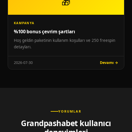
🎁
KAMPANYA
%100 bonus çevrim şartları
Hoş geldin paketinin kullanım koşulları ve 250 freespin
detayları.
2026-07-30
Devamı →
YORUMLAR
Grandpashabet kullanıcı