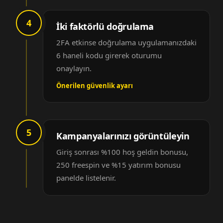
4
İki faktörlü doğrulama
2FA etkinse doğrulama uygulamanızdaki
6 haneli kodu girerek oturumu
onaylayın.
Önerilen güvenlik ayarı
5
Kampanyalarınızı görüntüleyin
Giriş sonrası %100 hoş geldin bonusu,
250 freespin ve %15 yatırım bonusu
panelde listelenir.