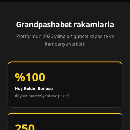
Grandpashabet rakamlarla
Platformun 2026 yılına ait güncel kapasite ve
kampanya verileri.
%100
Hoş Geldin Bonusu
İlk yatırıma özel yeni üye paketi
250