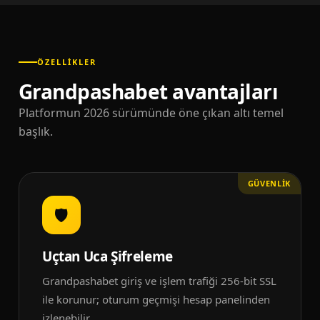
ÖZELLIKLER
Grandpashabet avantajları
Platformun 2026 sürümünde öne çıkan altı temel
başlık.
GÜVENLİK
🛡️
Uçtan Uca Şifreleme
Grandpashabet giriş ve işlem trafiği 256-bit SSL
ile korunur; oturum geçmişi hesap panelinden
izlenebilir.