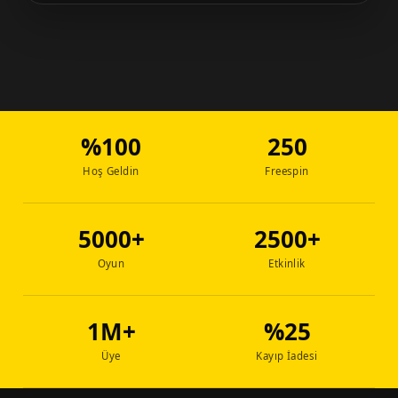
%100
250
Hoş Geldin
Freespin
5000+
2500+
Oyun
Etkinlik
1M+
%25
Üye
Kayıp İadesi