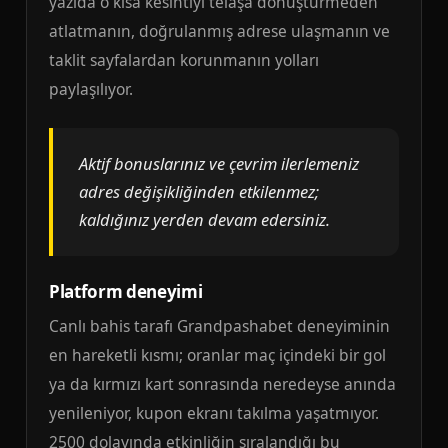
yazıda o kısa kesintiyi telaşa dönüştürmeden
atlatmanın, doğrulanmış adrese ulaşmanın ve
taklit sayfalardan korunmanın yolları
paylaşılıyor.
Aktif bonuslarınız ve çevrim ilerlemeniz
adres değişikliğinden etkilenmez;
kaldığınız yerden devam edersiniz.
Platform deneyimi
Canlı bahis tarafı Grandpashabet deneyiminin
en hareketli kısmı; oranlar maç içindeki bir gol
ya da kırmızı kart sonrasında neredeyse anında
yenileniyor, kupon ekranı takılma yaşatmıyor.
2500 dolayında etkinliğin sıralandığı bu