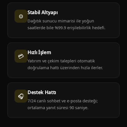
Stabil Altyapı
⚙️
Dağıtık sunucu mimarisi ile yoğun
saatlerde bile %99.9 erişilebilirlik hedefi.
Hızlı İşlem
💳
Yatırım ve çekim talepleri otomatik
doğrulama hattı üzerinden hızla ilerler.
Destek Hattı
🎧
7/24 canlı sohbet ve e-posta desteği;
ortalama yanıt süresi 90 saniye.