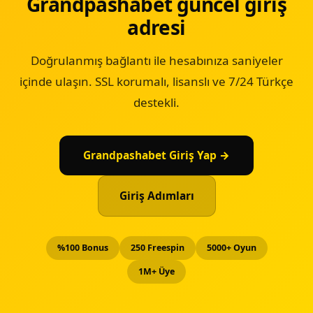
Grandpashabet güncel giriş
promosyonlar alanından bonusu talep etmesi
adresi
gerekiyor.
Doğrulanmış bağlantı ile hesabınıza saniyeler
içinde ulaşın. SSL korumalı, lisanslı ve 7/24 Türkçe
destekli.
Grandpashabet Giriş Yap →
Giriş Adımları
%100 Bonus
250 Freespin
5000+ Oyun
1M+ Üye