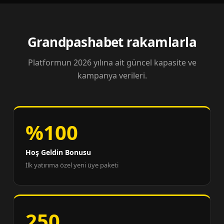
Grandpashabet rakamlarla
Platformun 2026 yılına ait güncel kapasite ve
kampanya verileri.
%100
Hoş Geldin Bonusu
İlk yatırıma özel yeni üye paketi
250