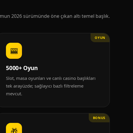
rmun 2026 sürümünde öne çıkan altı temel başlık.
OYUN
🎰
5000+ Oyun
Slot, masa oyunları ve canlı casino başlıkları
tek arayüzde; sağlayıcı bazlı filtreleme
mevcut.
BONUS
🎁