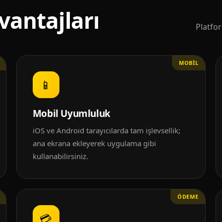
antajları
Platfo
MOBİL
📱
Mobil Uyumluluk
iOS ve Android tarayıcılarda tam işlevsellik;
ana ekrana ekleyerek uygulama gibi
kullanabilirsiniz.
ÖDEME
💳