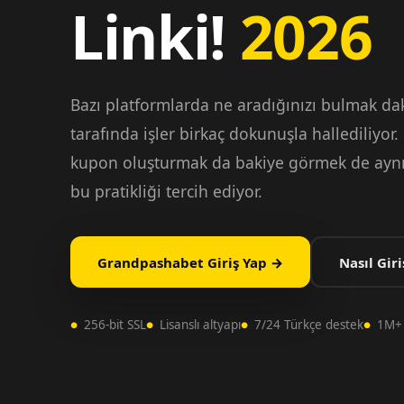
Linki!
2026
Bazı platformlarda ne aradığınızı bulmak da
tarafında işler birkaç dokunuşla hallediliyo
kupon oluşturmak da bakiye görmek de ay
bu pratikliği tercih ediyor.
Grandpashabet Giriş Yap →
Nasıl Giri
256-bit SSL
Lisanslı altyapı
7/24 Türkçe destek
1M+