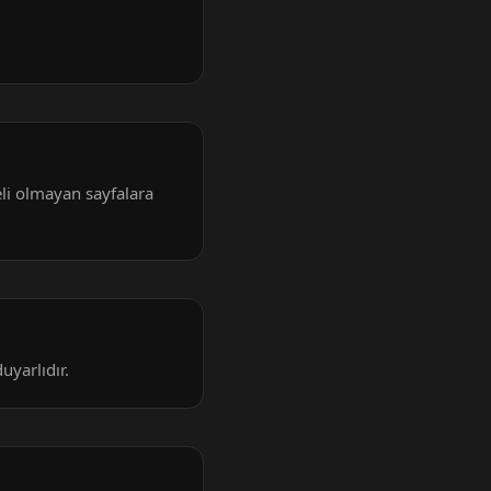
li olmayan sayfalara
uyarlıdır.