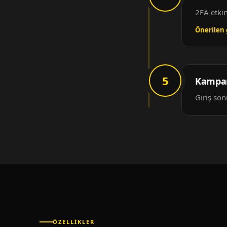
2FA etki
Önerilen 
5
Kampan
Giriş son
ÖZELLIKLER