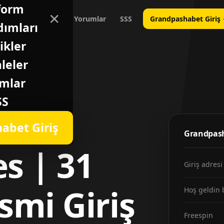
form
✕
kler
Makaleler
Yorumlar
SSS
Grandpashabet Giriş
dımları
ikler
leler
mlar
SS
abet
abet Giriş
Grandpas
s | 31
Giriş adresi
mi Giriş
Hoş geldin
Freespin