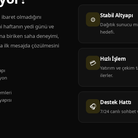
Stabil Altyapı
n ibaret olmadığını
⚙️
Dağıtık sunucu mim
i haftanın yedi günü ve
hedefi.
ana biriken saha deneyimi,
a ilk mesajda çözülmesini
Hızlı İşlem
💳
Yatırım ve çekim 
apı
ilerler.
syon
emleri
yapısı
Destek Hattı
🎧
7/24 canlı sohbet 