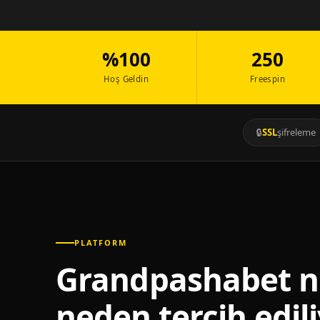
%100
250
Hoş Geldin
Freespin
🔒
SSL
şifreleme
PLATFORM
Grandpashabet ne
neden tercih edil