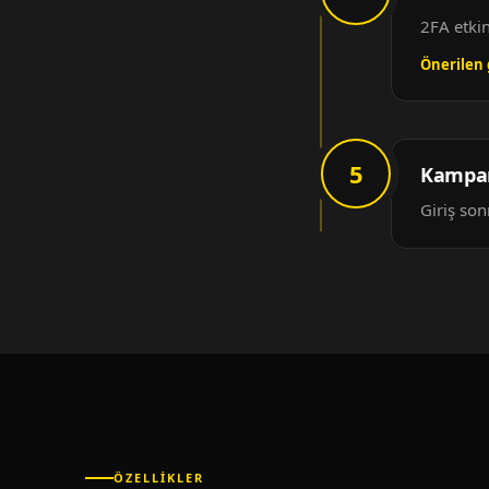
2FA etki
Önerilen 
5
Kampan
Giriş son
ÖZELLIKLER