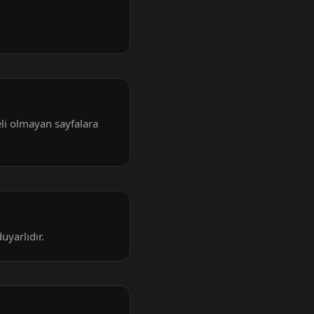
li olmayan sayfalara
uyarlıdır.