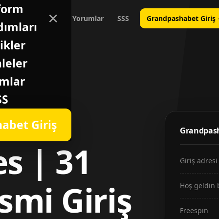
form
✕
kler
Makaleler
Yorumlar
SSS
Grandpashabet Giriş
dımları
ikler
leler
mlar
SS
abet
abet Giriş
Grandpas
s | 31
Giriş adresi
mi Giriş
Hoş geldin
Freespin