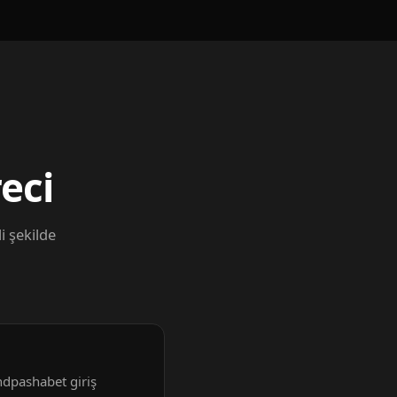
eci
i şekilde
ndpashabet giriş