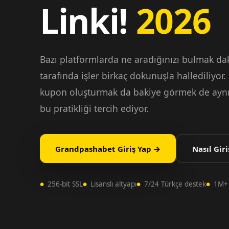
Linki!
2026
Bazı platformlarda ne aradığınızı bulmak da
tarafında işler birkaç dokunuşla hallediliyo
kupon oluşturmak da bakiye görmek de ay
bu pratikliği tercih ediyor.
Grandpashabet Giriş Yap →
Nasıl Giri
256-bit SSL
Lisanslı altyapı
7/24 Türkçe destek
1M+