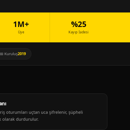
1M+
%25
Üye
Kayıp İadesi
📅 Kuruluş
2019
anı
ş oturumları uçtan uca şifrelenir, şüpheli
k olarak durdurulur.