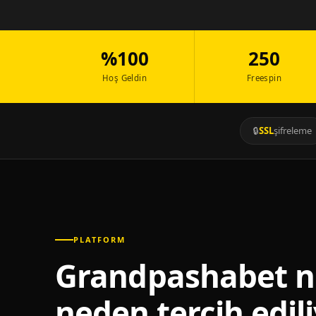
%100
250
Hoş Geldin
Freespin
🔒
SSL
şifreleme
PLATFORM
Grandpashabet ne
neden tercih edil