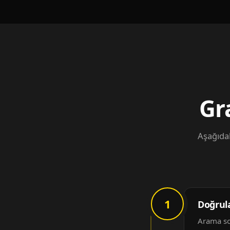
Gr
Aşağıdak
1
Doğrul
Arama so