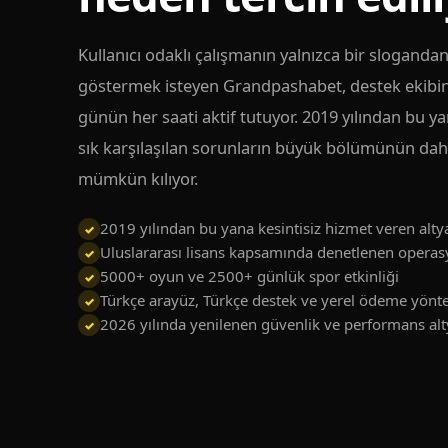
Kullanıcı odaklı çalışmanın yalnızca bir sloganda
göstermek isteyen Grandpashabet, destek ekibin
günün her saati aktif tutuyor. 2019 yılından bu y
sık karşılaşılan sorunların büyük bölümünün dah
mümkün kılıyor.
2019 yılından bu yana kesintisiz hizmet veren alty
Uluslararası lisans kapsamında denetlenen opera
5000+ oyun ve 2500+ günlük spor etkinliği
Türkçe arayüz, Türkçe destek ve yerel ödeme yönt
2026 yılında yenilenen güvenlik ve performans alt