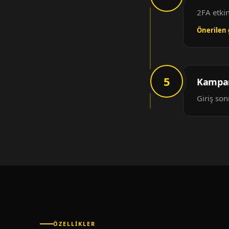
2FA etki
Önerilen 
5
Kampan
Giriş son
ÖZELLIKLER