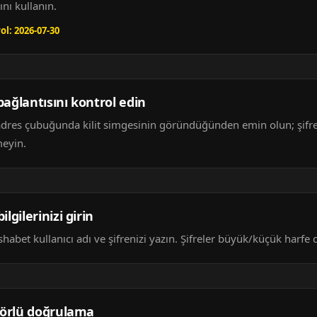
ını kullanın.
ol: 2026-07-30
ağlantısını kontrol edin
 adres çubuğunda kilit simgesinin göründüğünden emin olun; şifre
meyin.
lgilerinizi girin
abet kullanıcı adı ve şifrenizi yazın. Şifreler büyük/küçük harfe d
törlü doğrulama