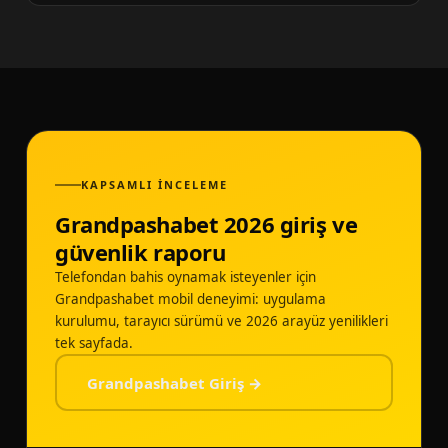
KAPSAMLI İNCELEME
Grandpashabet 2026 giriş ve
güvenlik raporu
Telefondan bahis oynamak isteyenler için
Grandpashabet mobil deneyimi: uygulama
kurulumu, tarayıcı sürümü ve 2026 arayüz yenilikleri
tek sayfada.
Grandpashabet Giriş →