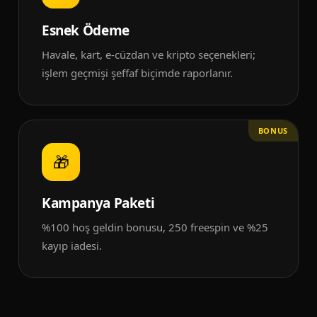
Esnek Ödeme
Havale, kart, e-cüzdan ve kripto seçenekleri;
işlem geçmişi şeffaf biçimde raporlanır.
BONUS
🎁
Kampanya Paketi
%100 hoş geldin bonusu, 250 freespin ve %25
kayıp iadesi.