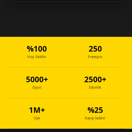
%100
250
Hoş Geldin
Freespin
5000+
2500+
Oyun
Etkinlik
1M+
%25
Üye
Kayıp İadesi