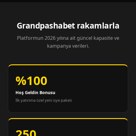
Grandpashabet rakamlarla
Platformun 2026 yılına ait güncel kapasite ve
kampanya verileri.
%100
Hoş Geldin Bonusu
İlk yatırıma özel yeni üye paketi
250