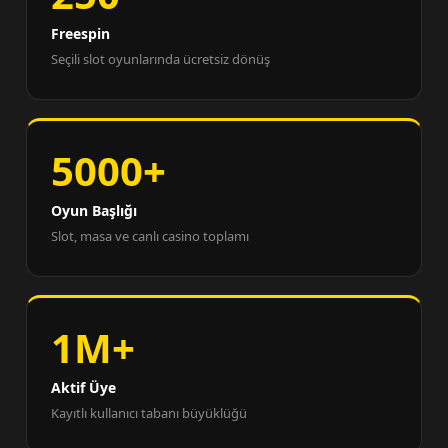
Freespin
Seçili slot oyunlarında ücretsiz dönüş
5000+
Oyun Başlığı
Slot, masa ve canlı casino toplamı
1M+
Aktif Üye
Kayıtlı kullanıcı tabanı büyüklüğü