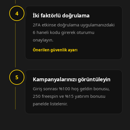
4
İki faktörlü doğrulama
2FA etkinse doğrulama uygulamanızdaki
6 haneli kodu girerek oturumu
onaylayın.
Önerilen güvenlik ayarı
5
Kampanyalarınızı görüntüleyin
Giriş sonrası %100 hoş geldin bonusu,
250 freespin ve %15 yatırım bonusu
panelde listelenir.