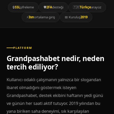
🔒
SSL
şifreleme
🛡️
2FA
desteği
🇹🇷
Türkçe
arayüz
⚡
3sn
ortalama giriş
📅 Kuruluş
2019
PLATFORM
Grandpashabet nedir, neden
tercih ediliyor?
Kullanıcı odaklı çalışmanın yalnızca bir slogandan
ibaret olmadığını göstermek isteyen
Grandpashabet, destek ekibini haftanın yedi günü
ve günün her saati aktif tutuyor. 2019 yılından bu
yana biriken saha deneyimi, sık karşılaşılan