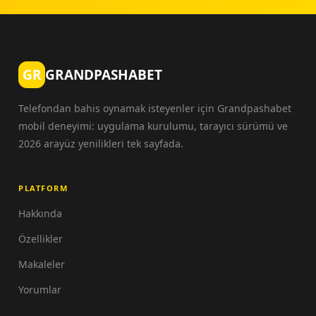
GR
GRANDPASHABET
Telefondan bahis oynamak isteyenler için Grandpashabet
mobil deneyimi: uygulama kurulumu, tarayıcı sürümü ve
2026 arayüz yenilikleri tek sayfada.
PLATFORM
Hakkında
Özellikler
Makaleler
Yorumlar