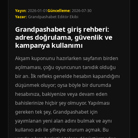
Yayın:
2026-01-01
Güncelleme:
2026-07-30
Yazar:
Grandpashabet Editör Ekibi
Grandpashabet giriş rehberi:
adres doğrulama, güvenlik ve
kampanya kullanımı
Akşam kuponunu hazırlarken sayfanın birden
açılmaması, çoğu oyuncunun tanıdık olduğu
bir an. İlk refleks genelde hesabın kapandığını
düşünmek oluyor; oysa böyle bir durumda
hesabınıza, bakiyenize veya devam eden
bahislerinize hiçbir şey olmuyor. Yapılması
gereken tek şey, Grandpashabet için
yayımlanan yeni alan adını bulmak ve aynı
kullanıcı adı ile şifreyle oturum açmak. Bu