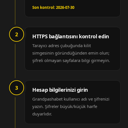
Son kontrol: 2026-07-30
2
HTTPS bağlantısını kontrol edin
Tarayıcı adres çubuğunda kilit
simgesinin göründüğünden emin olun;
şifreli olmayan sayfalara bilgi girmeyin.
3
Hesap bilgilerinizi girin
Grandpashabet kullanıcı adı ve şifrenizi
yazın. Şifreler büyük/küçük harfe
duyarlıdır.