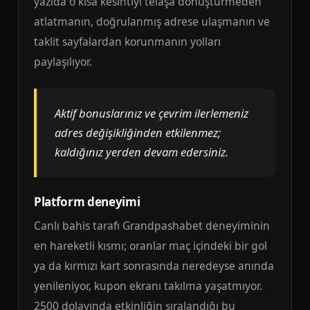
yazıda o kısa kesintiyi telaşa dönüştürmeden
atlatmanın, doğrulanmış adrese ulaşmanın ve
taklit sayfalardan korunmanın yolları
paylaşılıyor.
Aktif bonuslarınız ve çevrim ilerlemeniz
adres değişikliğinden etkilenmez;
kaldığınız yerden devam edersiniz.
Platform deneyimi
Canlı bahis tarafı Grandpashabet deneyiminin
en hareketli kısmı; oranlar maç içindeki bir gol
ya da kırmızı kart sonrasında neredeyse anında
yenileniyor, kupon ekranı takılma yaşatmıyor.
2500 dolayında etkinliğin sıralandığı bu