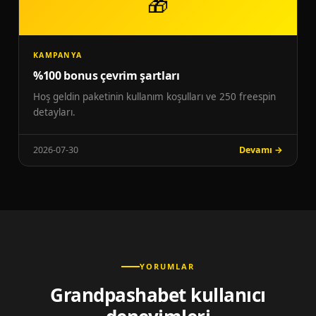
🎁
KAMPANYA
%100 bonus çevrim şartları
Hoş geldin paketinin kullanım koşulları ve 250 freespin
detayları.
2026-07-30
Devamı →
YORUMLAR
Grandpashabet kullanıcı