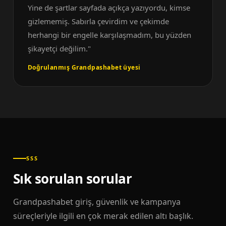
Yine de şartlar sayfada açıkça yazıyordu, kimse
gizlememiş. Sabırla çevirdim ve çekimde
herhangi bir engelle karşılaşmadım, bu yüzden
şikayetçi değilim."
Doğrulanmış Grandpashabet üyesi
SSS
Sık sorulan sorular
Grandpashabet giriş, güvenlik ve kampanya
süreçleriyle ilgili en çok merak edilen altı başlık.