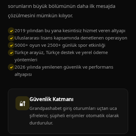
sorunların büyük bölümünün daha ilk mesajda
çözülmesini mümkün kılıyor.
2019 yılından bu yana kesintisiz hizmet veren altyapı
Uluslararası lisans kapsamında denetlenen operasyon
5000+ oyun ve 2500+ günlük spor etkinliği
Türkçe arayüz, Türkçe destek ve yerel ödeme
yöntemleri
2026 yılında yenilenen güvenlik ve performans
altyapısı
Güvenlik Katmanı
🔐
Grandpashabet giriş oturumları uçtan uca
şifrelenir, şüpheli erişimler otomatik olarak
durdurulur.