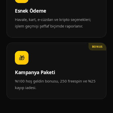
Esnek Ödeme
Havale, kart, e-cüzdan ve kripto seçenekleri;
işlem geçmişi şeffaf biçimde raporlanır.
BONUS
🎁
Kampanya Paketi
%100 hoş geldin bonusu, 250 freespin ve %25
kayıp iadesi.