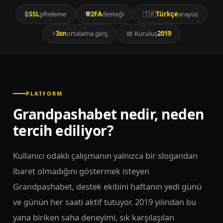
🔒
SSL
şifreleme
🛡️
2FA
desteği
🇹🇷
Türkçe
arayüz
⚡
3sn
ortalama giriş
📅 Kuruluş
2019
PLATFORM
Grandpashabet nedir, neden
tercih ediliyor?
Kullanıcı odaklı çalışmanın yalnızca bir slogandan
ibaret olmadığını göstermek isteyen
Grandpashabet, destek ekibini haftanın yedi günü
ve günün her saati aktif tutuyor. 2019 yılından bu
yana biriken saha deneyimi, sık karşılaşılan