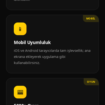
MOBİL
📱
Mobil Uyumluluk
iOS ve Android tarayıcılarda tam işlevsellik; ana
ekrana ekleyerek uygulama gibi
kullanabilirsiniz.
OYUN
🎰