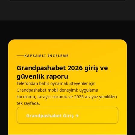
KAPSAMLI İNCELEME
Grandpashabet 2026 giriş ve
güvenlik raporu
Telefondan bahis oynamak isteyenler için
Grandpashabet mobil deneyimi: uygulama
kurulumu, tarayıcı sürümü ve 2026 arayüz yenilikleri
tek sayfada.
Grandpashabet Giriş →