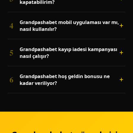
kapatabilirim?
tıklamanız yeterli. Kullanıcı adı ve şifrenizi
ve mesai saatlerine göre değişiyor.
yazdıktan sonra panel doğrudan açılır. Şifrenizi
Kapatma talebi canlı destek üzerinden ya da
hatırlamıyorsanız e-posta ya da telefon
Grandpashabet mobil uygulaması var mı,
4
+
sisteme kayıtlı e-posta adresinizden iletiliyor.
nasıl kullanılır?
doğrulamasıyla yenileyebilir, ardından sayfaya
Grandpashabet ekibi bakiyenizi kontrol ettikten
sorunsuz erişebilirsiniz.
sonra hesabı donduruyor ve kalıcı olarak
Telefon tarayıcısından açılan Grandpashabet
kapatıyor. Bir süre ara vermek isteyenler için
Grandpashabet kayıp iadesi kampanyası
5
+
arayüzü ekran boyutuna kendini uyarlıyor;
nasıl çalışır?
geçici mola seçeneği de bulunuyor.
bunun yanında Android cihazlar için kurulum
dosyası da sunuluyor. iOS kullanan üyeler siteyi
Haftalık zarar hesaplanıyor ve bu tutarın 25
ana ekrana kısayol olarak ekleyerek uygulamaya
Grandpashabet hoş geldin bonusu ne
6
+
oranındaki bölümü hesabınıza geri yükleniyor.
kadar veriliyor?
çok yakın bir deneyim elde edebiliyor.
Grandpashabet tarafında iade genelde pazartesi
günleri tanımlanıyor ve düşük çevrim şartıyla
Yeni kayıt olan üyeler için Grandpashabet
kullanılabiliyor. Kampanyanın üst sınırı kural
tarafında ilk yatırıma özel 100 oranında hoş
metninde açıkça belirtiliyor.
geldin desteği ve 250 adet ücretsiz dönüş
tanımlanıyor. Kampanyaya katılmak isteyen
kullanıcının hesap bilgilerini doğrulaması ve