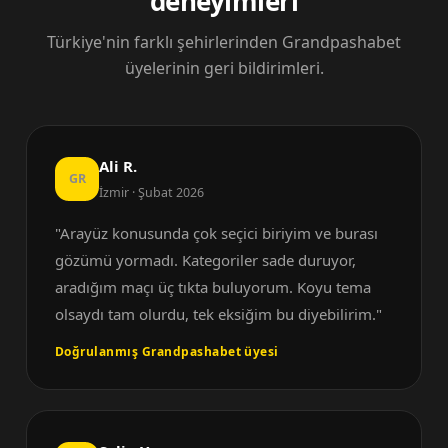
deneyimleri
Türkiye'nin farklı şehirlerinden Grandpashabet
üyelerinin geri bildirimleri.
Ali R.
GR
İzmir · Şubat 2026
"Arayüz konusunda çok seçici biriyim ve burası
gözümü yormadı. Kategoriler sade duruyor,
aradığım maçı üç tıkta buluyorum. Koyu tema
olsaydı tam olurdu, tek eksiğim bu diyebilirim."
Doğrulanmış Grandpashabet üyesi