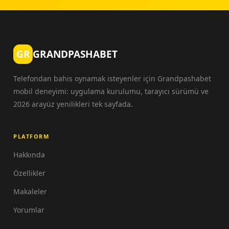
GR
GRANDPASHABET
Telefondan bahis oynamak isteyenler için Grandpashabet
mobil deneyimi: uygulama kurulumu, tarayıcı sürümü ve
2026 arayüz yenilikleri tek sayfada.
PLATFORM
Hakkında
Özellikler
Makaleler
Yorumlar