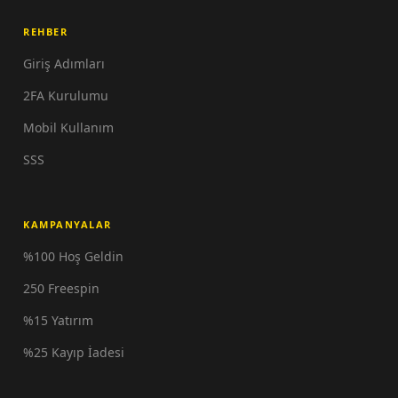
REHBER
Giriş Adımları
2FA Kurulumu
Mobil Kullanım
SSS
KAMPANYALAR
%100 Hoş Geldin
250 Freespin
%15 Yatırım
%25 Kayıp İadesi