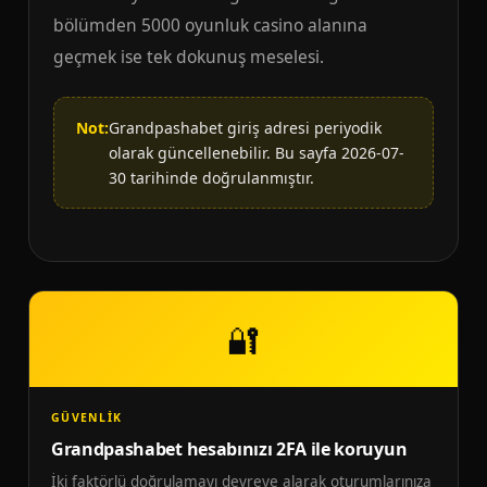
bölümden 5000 oyunluk casino alanına
geçmek ise tek dokunuş meselesi.
Not:
Grandpashabet giriş adresi periyodik
olarak güncellenebilir. Bu sayfa 2026-07-
30 tarihinde doğrulanmıştır.
🔐
GÜVENLIK
Grandpashabet hesabınızı 2FA ile koruyun
İki faktörlü doğrulamayı devreye alarak oturumlarınıza