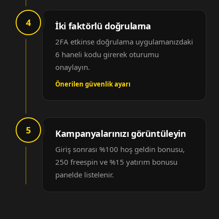
4
İki faktörlü doğrulama
2FA etkinse doğrulama uygulamanızdaki
6 haneli kodu girerek oturumu
onaylayın.
Önerilen güvenlik ayarı
5
Kampanyalarınızı görüntüleyin
Giriş sonrası %100 hoş geldin bonusu,
250 freespin ve %15 yatırım bonusu
panelde listelenir.