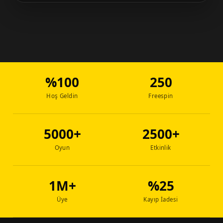
%100
250
Hoş Geldin
Freespin
5000+
2500+
Oyun
Etkinlik
1M+
%25
Üye
Kayıp İadesi