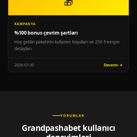
🎁
KAMPANYA
%100 bonus çevrim şartları
Hoş geldin paketinin kullanım koşulları ve 250 freespin
detayları.
2026-07-30
Devamı →
YORUMLAR
Grandpashabet kullanıcı