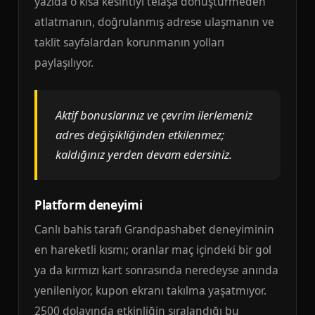
yazıda o kısa kesintiyi telaşa dönüştürmeden
atlatmanın, doğrulanmış adrese ulaşmanın ve
taklit sayfalardan korunmanın yolları
paylaşılıyor.
Aktif bonuslarınız ve çevrim ilerlemeniz
adres değişikliğinden etkilenmez;
kaldığınız yerden devam edersiniz.
Platform deneyimi
Canlı bahis tarafı Grandpashabet deneyiminin
en hareketli kısmı; oranlar maç içindeki bir gol
ya da kırmızı kart sonrasında neredeyse anında
yenileniyor, kupon ekranı takılma yaşatmıyor.
2500 dolayında etkinliğin sıralandığı bu