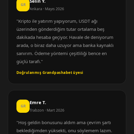
Selin Y.
GR
Ankara · Mayıs 2026
"Kripto ile yatırım yapıyorum, USDT ağı
üzerinden gönderdiğim tutar ortalama beş
dakikada hesaba geçiyor. Havale de deniyorum
arada, o biraz daha uzuyor ama banka kaynaklı
sanırım. Ödeme yöntemi çeşitliliği bence en
güçlü tarafı."
Doğrulanmış Grandpashabet üyesi
Emre T.
GR
Trabzon · Mart 2026
"Hoş geldin bonusunu aldım ama çevrim şartı
beklediğimden yüksekti, onu söylemem lazım.