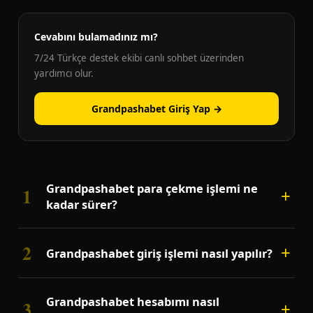
Cevabını bulamadınız mı?
7/24 Türkçe destek ekibi canlı sohbet üzerinden
yardımcı olur.
Grandpashabet Giriş Yap →
Grandpashabet para çekme işlemi ne
1
+
kadar sürer?
Talep oluşturulduktan sonra Grandpashabet
2
+
Grandpashabet giriş işlemi nasıl yapılır?
finans birimi işlemi çoğunlukla on beş dakika ile
bir saat arasında onaylıyor. Akşam saatlerindeki
Grandpashabet hesabınıza girmek için güncel
yoğunlukta bu süre bir miktar uzayabiliyor;
Grandpashabet hesabımı nasıl
3
+
adrese ulaşıp sağ üst köşedeki giriş butonuna
banka tarafındaki bekleme ise seçilen yönteme