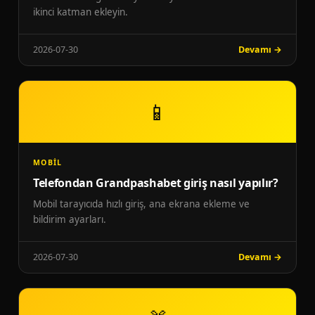
ikinci katman ekleyin.
2026-07-30
Devamı →
📱
MOBIL
Telefondan Grandpashabet giriş nasıl yapılır?
Mobil tarayıcıda hızlı giriş, ana ekrana ekleme ve
bildirim ayarları.
2026-07-30
Devamı →