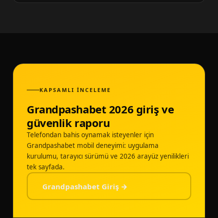
KAPSAMLI İNCELEME
Grandpashabet 2026 giriş ve
güvenlik raporu
Telefondan bahis oynamak isteyenler için
Grandpashabet mobil deneyimi: uygulama
kurulumu, tarayıcı sürümü ve 2026 arayüz yenilikleri
tek sayfada.
Grandpashabet Giriş →