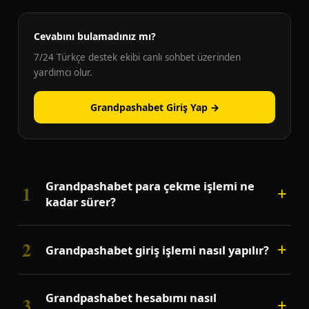
Cevabını bulamadınız mı?
7/24 Türkçe destek ekibi canlı sohbet üzerinden
yardımcı olur.
Grandpashabet Giriş Yap →
Grandpashabet para çekme işlemi ne
1
+
kadar sürer?
Talep oluşturulduktan sonra Grandpashabet
2
+
Grandpashabet giriş işlemi nasıl yapılır?
finans birimi işlemi çoğunlukla on beş dakika ile
bir saat arasında onaylıyor. Akşam saatlerindeki
Grandpashabet hesabınıza girmek için güncel
yoğunlukta bu süre bir miktar uzayabiliyor;
Grandpashabet hesabımı nasıl
3
+
adrese ulaşıp sağ üst köşedeki giriş butonuna
banka tarafındaki bekleme ise seçilen yönteme