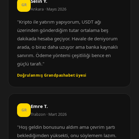
Selin Y.
GR
Ankara · Mayıs 2026
"Kripto ile yatırım yapıyorum, USDT ağı
üzerinden gönderdiğim tutar ortalama beş
dakikada hesaba geçiyor. Havale de deniyorum
arada, o biraz daha uzuyor ama banka kaynaklı
sanırım. Ödeme yöntemi çeşitliliği bence en
güçlü tarafı."
Doğrulanmış Grandpashabet üyesi
Emre T.
GR
Trabzon · Mart 2026
"Hoş geldin bonusunu aldım ama çevrim şartı
beklediğimden yüksekti, onu söylemem lazım.