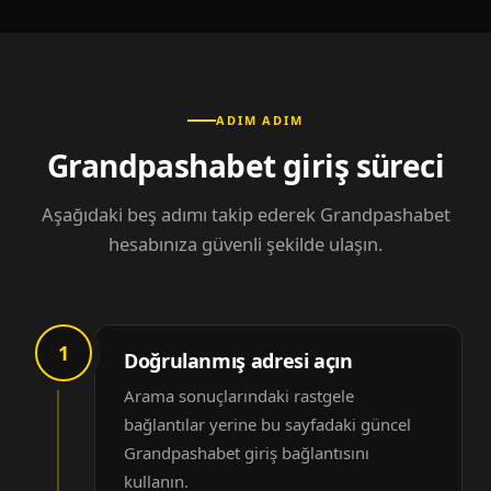
ADIM ADIM
Grandpashabet giriş süreci
Aşağıdaki beş adımı takip ederek Grandpashabet
hesabınıza güvenli şekilde ulaşın.
1
Doğrulanmış adresi açın
Arama sonuçlarındaki rastgele
bağlantılar yerine bu sayfadaki güncel
Grandpashabet giriş bağlantısını
kullanın.