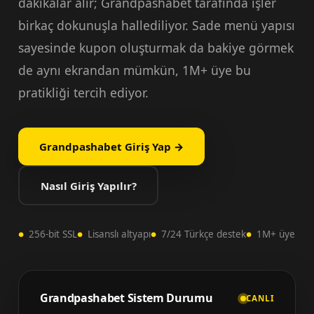
dakikalar alır; Grandpashabet tarafında işler
birkaç dokunuşla hallediliyor. Sade menü yapısı
sayesinde kupon oluşturmak da bakiye görmek
de aynı ekrandan mümkün, 1M+ üye bu
pratikliği tercih ediyor.
Grandpashabet Giriş Yap →
Nasıl Giriş Yapılır?
256-bit SSL
Lisanslı altyapı
7/24 Türkçe destek
1M+ üye
Grandpashabet Sistem Durumu
CANLI