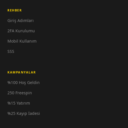
REHBER
Giriş Adımları
2FA Kurulumu
Mobil Kullanım
SSS
KAMPANYALAR
%100 Hoş Geldin
250 Freespin
%15 Yatırım
%25 Kayıp İadesi