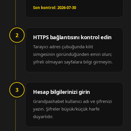
Son kontrol: 2026-07-30
2
HTTPS bağlantısını kontrol edin
Tarayıcı adres çubuğunda kilit
simgesinin göründüğünden emin olun;
şifreli olmayan sayfalara bilgi girmeyin.
3
Hesap bilgilerinizi girin
Grandpashabet kullanıcı adı ve şifrenizi
yazın. Şifreler büyük/küçük harfe
duyarlıdır.