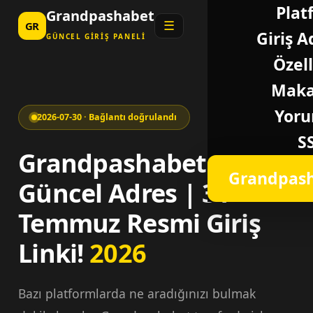
Plat
Grandpashabet
GR
☰
Giriş A
GÜNCEL GİRİŞ PANELİ
Özell
Maka
Yoru
2026-07-30 · Bağlantı doğrulandı
S
Grandpashabet
Grandpash
Güncel Adres | 31
Temmuz Resmi Giriş
Linki!
2026
Bazı platformlarda ne aradığınızı bulmak