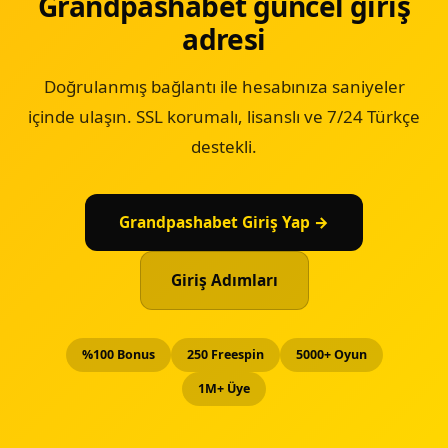
Grandpashabet güncel giriş
promosyonlar alanından bonusu talep etmesi
adresi
gerekiyor.
Doğrulanmış bağlantı ile hesabınıza saniyeler
içinde ulaşın. SSL korumalı, lisanslı ve 7/24 Türkçe
destekli.
Grandpashabet Giriş Yap →
Giriş Adımları
%100 Bonus
250 Freespin
5000+ Oyun
1M+ Üye