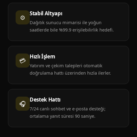
Stabil Altyapı
⚙️
Dağıtık sunucu mimarisi ile yoğun
saatlerde bile %99.9 erişilebilirlik hedefi.
Hızlı İşlem
💳
Yatırım ve çekim talepleri otomatik
doğrulama hattı üzerinden hızla ilerler.
Destek Hattı
🎧
7/24 canlı sohbet ve e-posta desteği;
ortalama yanıt süresi 90 saniye.