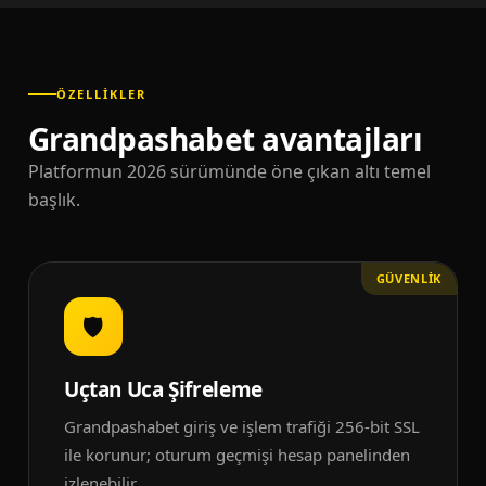
ÖZELLIKLER
Grandpashabet avantajları
Platformun 2026 sürümünde öne çıkan altı temel
başlık.
GÜVENLİK
🛡️
Uçtan Uca Şifreleme
Grandpashabet giriş ve işlem trafiği 256-bit SSL
ile korunur; oturum geçmişi hesap panelinden
izlenebilir.