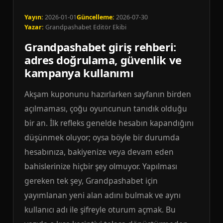
Yayın:
2026-01-01
Güncelleme:
2026-07-30
Yazar:
Grandpashabet Editör Ekibi
Grandpashabet giriş rehberi:
adres doğrulama, güvenlik ve
kampanya kullanımı
Akşam kuponunu hazırlarken sayfanın birden
açılmaması, çoğu oyuncunun tanıdık olduğu
bir an. İlk refleks genelde hesabın kapandığını
düşünmek oluyor; oysa böyle bir durumda
hesabınıza, bakiyenize veya devam eden
bahislerinize hiçbir şey olmuyor. Yapılması
gereken tek şey, Grandpashabet için
yayımlanan yeni alan adını bulmak ve aynı
kullanıcı adı ile şifreyle oturum açmak. Bu