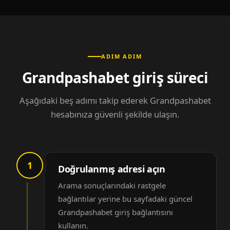
ADIM ADIM
Grandpashabet giriş süreci
Aşağıdaki beş adımı takip ederek Grandpashabet
hesabınıza güvenli şekilde ulaşın.
1
Doğrulanmış adresi açın
Arama sonuçlarındaki rastgele
bağlantılar yerine bu sayfadaki güncel
Grandpashabet giriş bağlantısını
kullanın.