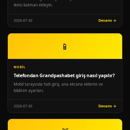
ikinci katman ekleyin.
2026-07-30
Devamı →
📱
MOBIL
Telefondan Grandpashabet giriş nasıl yapılır?
Mobil tarayıcıda hızlı giriş, ana ekrana ekleme ve
bildirim ayarları.
2026-07-30
Devamı →