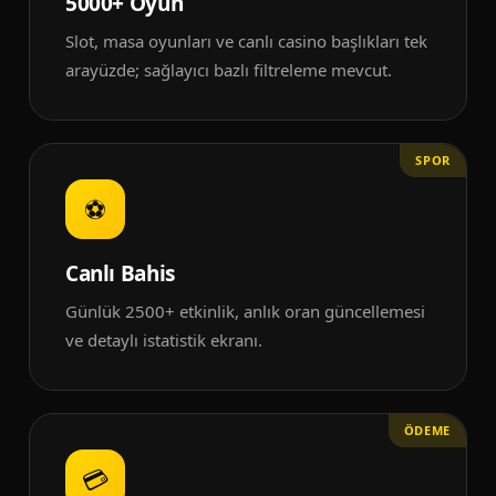
5000+ Oyun
Slot, masa oyunları ve canlı casino başlıkları tek
arayüzde; sağlayıcı bazlı filtreleme mevcut.
SPOR
⚽
Canlı Bahis
Günlük 2500+ etkinlik, anlık oran güncellemesi
ve detaylı istatistik ekranı.
ÖDEME
💳