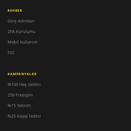
REHBER
Giriş Adımları
2FA Kurulumu
Mobil Kullanım
SSS
KAMPANYALAR
%100 Hoş Geldin
250 Freespin
%15 Yatırım
%25 Kayıp İadesi