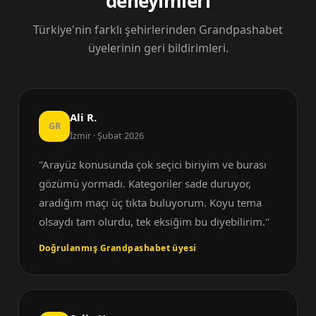
deneyimleri
Türkiye'nin farklı şehirlerinden Grandpashabet
üyelerinin geri bildirimleri.
Ali R.
GR
İzmir · Şubat 2026
"Arayüz konusunda çok seçici biriyim ve burası
gözümü yormadı. Kategoriler sade duruyor,
aradığım maçı üç tıkta buluyorum. Koyu tema
olsaydı tam olurdu, tek eksiğim bu diyebilirim."
Doğrulanmış Grandpashabet üyesi