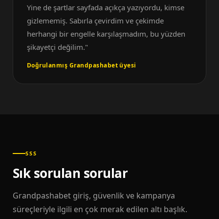
Yine de şartlar sayfada açıkça yazıyordu, kimse
gizlememiş. Sabırla çevirdim ve çekimde
herhangi bir engelle karşılaşmadım, bu yüzden
şikayetçi değilim."
Doğrulanmış Grandpashabet üyesi
SSS
Sık sorulan sorular
Grandpashabet giriş, güvenlik ve kampanya
süreçleriyle ilgili en çok merak edilen altı başlık.