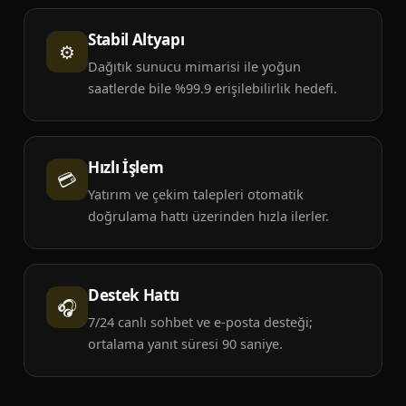
Stabil Altyapı
⚙️
Dağıtık sunucu mimarisi ile yoğun
saatlerde bile %99.9 erişilebilirlik hedefi.
Hızlı İşlem
💳
Yatırım ve çekim talepleri otomatik
doğrulama hattı üzerinden hızla ilerler.
Destek Hattı
🎧
7/24 canlı sohbet ve e-posta desteği;
ortalama yanıt süresi 90 saniye.