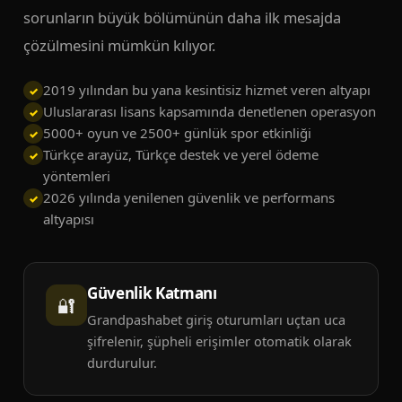
sorunların büyük bölümünün daha ilk mesajda
çözülmesini mümkün kılıyor.
2019 yılından bu yana kesintisiz hizmet veren altyapı
Uluslararası lisans kapsamında denetlenen operasyon
5000+ oyun ve 2500+ günlük spor etkinliği
Türkçe arayüz, Türkçe destek ve yerel ödeme
yöntemleri
2026 yılında yenilenen güvenlik ve performans
altyapısı
Güvenlik Katmanı
🔐
Grandpashabet giriş oturumları uçtan uca
şifrelenir, şüpheli erişimler otomatik olarak
durdurulur.