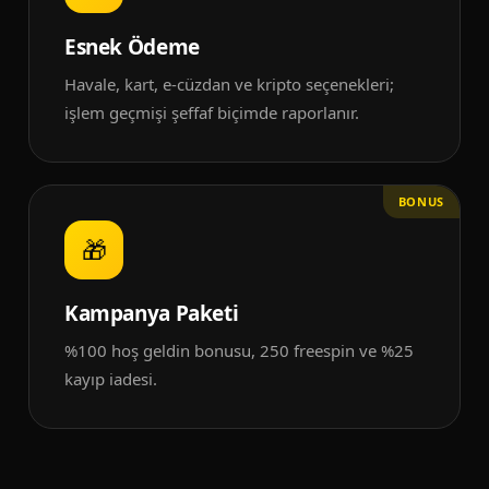
Esnek Ödeme
Havale, kart, e-cüzdan ve kripto seçenekleri;
işlem geçmişi şeffaf biçimde raporlanır.
BONUS
🎁
Kampanya Paketi
%100 hoş geldin bonusu, 250 freespin ve %25
kayıp iadesi.