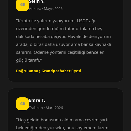
Selin Y.
GR
Ankara · Mayıs 2026
"Kripto ile yatırım yapıyorum, USDT ağı
üzerinden gönderdiğim tutar ortalama beş
dakikada hesaba geçiyor. Havale de deniyorum
arada, o biraz daha uzuyor ama banka kaynaklı
sanırım. Ödeme yöntemi çeşitliliği bence en
güçlü tarafı."
Doğrulanmış Grandpashabet üyesi
Emre T.
GR
Trabzon · Mart 2026
"Hoş geldin bonusunu aldım ama çevrim şartı
beklediğimden yüksekti, onu söylemem lazım.