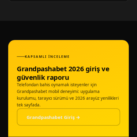
KAPSAMLI İNCELEME
Grandpashabet 2026 giriş ve
güvenlik raporu
Telefondan bahis oynamak isteyenler için
Grandpashabet mobil deneyimi: uygulama
kurulumu, tarayıcı sürümü ve 2026 arayüz yenilikleri
tek sayfada.
Grandpashabet Giriş →