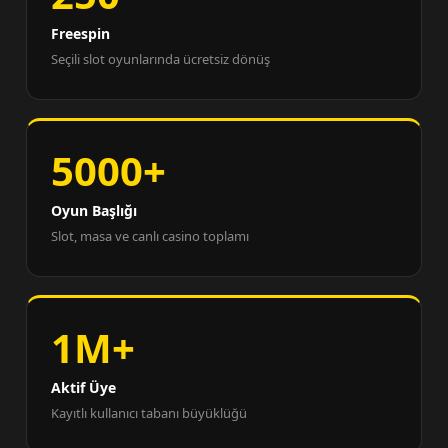
Freespin
Seçili slot oyunlarında ücretsiz dönüş
5000+
Oyun Başlığı
Slot, masa ve canlı casino toplamı
1M+
Aktif Üye
Kayıtlı kullanıcı tabanı büyüklüğü