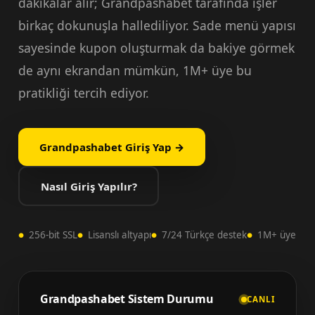
dakikalar alır; Grandpashabet tarafında işler
birkaç dokunuşla hallediliyor. Sade menü yapısı
sayesinde kupon oluşturmak da bakiye görmek
de aynı ekrandan mümkün, 1M+ üye bu
pratikliği tercih ediyor.
Grandpashabet Giriş Yap →
Nasıl Giriş Yapılır?
256-bit SSL
Lisanslı altyapı
7/24 Türkçe destek
1M+ üye
Grandpashabet Sistem Durumu
CANLI