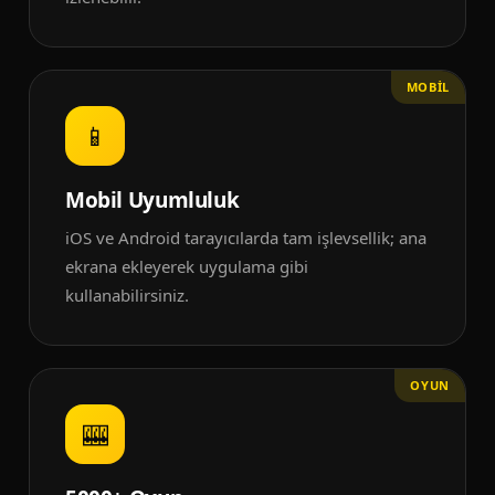
MOBİL
📱
Mobil Uyumluluk
iOS ve Android tarayıcılarda tam işlevsellik; ana
ekrana ekleyerek uygulama gibi
kullanabilirsiniz.
OYUN
🎰