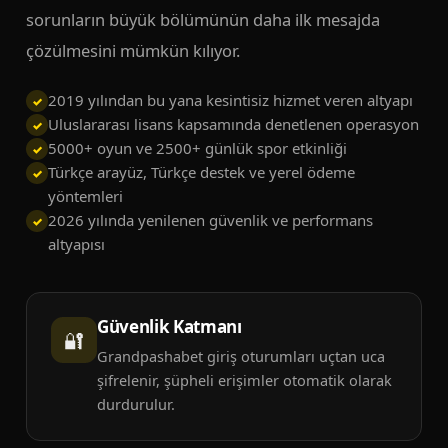
sorunların büyük bölümünün daha ilk mesajda
çözülmesini mümkün kılıyor.
2019 yılından bu yana kesintisiz hizmet veren altyapı
Uluslararası lisans kapsamında denetlenen operasyon
5000+ oyun ve 2500+ günlük spor etkinliği
Türkçe arayüz, Türkçe destek ve yerel ödeme
yöntemleri
2026 yılında yenilenen güvenlik ve performans
altyapısı
Güvenlik Katmanı
🔐
Grandpashabet giriş oturumları uçtan uca
şifrelenir, şüpheli erişimler otomatik olarak
durdurulur.