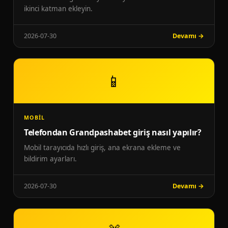
ikinci katman ekleyin.
2026-07-30
Devamı →
📱
MOBIL
Telefondan Grandpashabet giriş nasıl yapılır?
Mobil tarayıcıda hızlı giriş, ana ekrana ekleme ve
bildirim ayarları.
2026-07-30
Devamı →