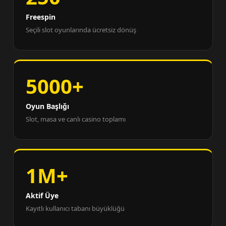
Freespin
Seçili slot oyunlarında ücretsiz dönüş
5000+
Oyun Başlığı
Slot, masa ve canlı casino toplamı
1M+
Aktif Üye
Kayıtlı kullanıcı tabanı büyüklüğü