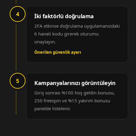
4
İki faktörlü doğrulama
2FA etkinse doğrulama uygulamanızdaki
6 haneli kodu girerek oturumu
onaylayın.
Önerilen güvenlik ayarı
5
Kampanyalarınızı görüntüleyin
Giriş sonrası %100 hoş geldin bonusu,
250 freespin ve %15 yatırım bonusu
panelde listelenir.