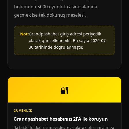
bölümden 5000 oyunluk casino alanına
geçmek ise tek dokunuş meselesi.
Not:
Grandpashabet giriş adresi periyodik
olarak güncellenebilir. Bu sayfa 2026-07-
30 tarihinde doğrulanmıştır.
🔐
GÜVENLIK
Grandpashabet hesabınızı 2FA ile koruyun
İki faktörlü doğrulamayı devreye alarak oturumlarınıza