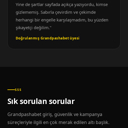
Yine de şartlar sayfada açıkça yazıyordu, kimse
gizlememiş. Sabırla çevirdim ve çekimde
herhangi bir engelle karşılaşmadım, bu yüzden
şikayetçi değilim."
Doğrulanmış Grandpashabet üyesi
SSS
Sık sorulan sorular
Grandpashabet giriş, güvenlik ve kampanya
süreçleriyle ilgili en çok merak edilen altı başlık.