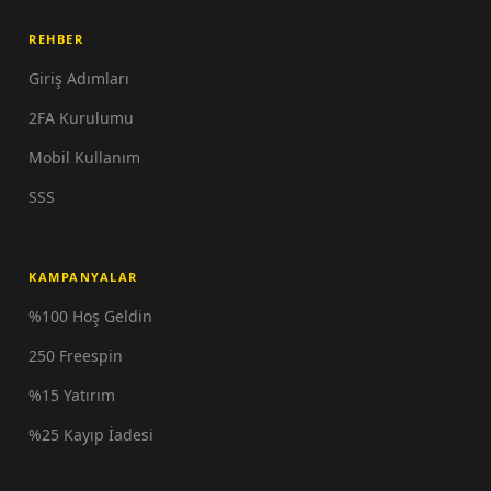
REHBER
Giriş Adımları
2FA Kurulumu
Mobil Kullanım
SSS
KAMPANYALAR
%100 Hoş Geldin
250 Freespin
%15 Yatırım
%25 Kayıp İadesi