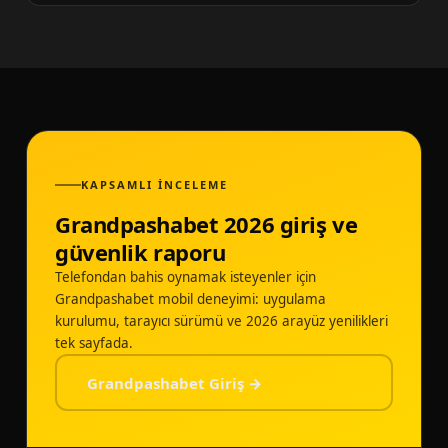
KAPSAMLI İNCELEME
Grandpashabet 2026 giriş ve
güvenlik raporu
Telefondan bahis oynamak isteyenler için
Grandpashabet mobil deneyimi: uygulama
kurulumu, tarayıcı sürümü ve 2026 arayüz yenilikleri
tek sayfada.
Grandpashabet Giriş →