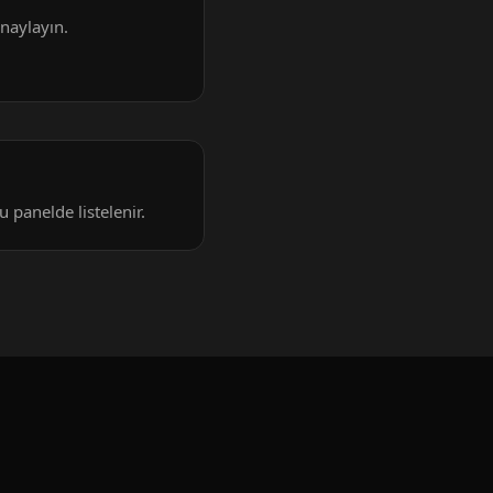
naylayın.
panelde listelenir.