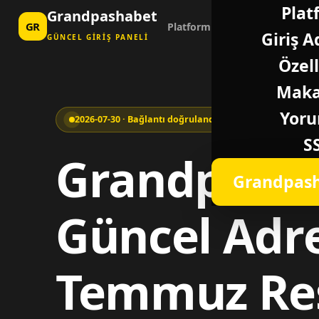
Plat
Grandpashabet
GR
Platform
Adımlar
Özelli
Giriş A
GÜNCEL GİRİŞ PANELİ
Özell
Maka
Yoru
2026-07-30 · Bağlantı doğrulandı
S
Grandpash
Grandpash
Güncel Adre
Temmuz Res