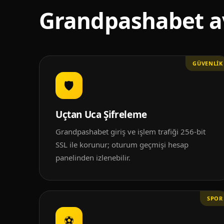
Grandpashabet av
GÜVENLİK
🛡️
Uçtan Uca Şifreleme
Grandpashabet giriş ve işlem trafiği 256-bit
SSL ile korunur; oturum geçmişi hesap
panelinden izlenebilir.
SPOR
⚽