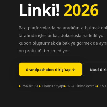
Linki!
2026
Bazı platformlarda ne aradığınızı bulmak da
tarafında işler birkaç dokunuşla hallediliyo
kupon oluşturmak da bakiye görmek de ay
bu pratikliği tercih ediyor.
Grandpashabet Giriş Yap →
Nasıl Giri
256-bit SSL
Lisanslı altyapı
7/24 Türkçe destek
1M+