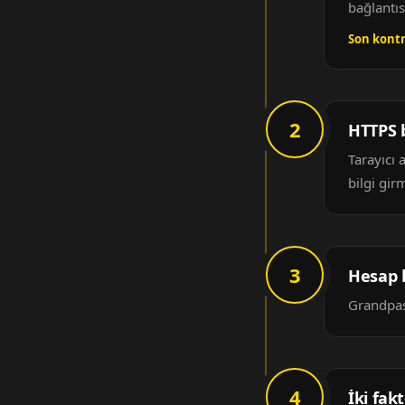
bağlantıs
Son kontr
2
HTTPS b
Tarayıcı
bilgi gir
3
Hesap bi
Grandpash
4
İki fak