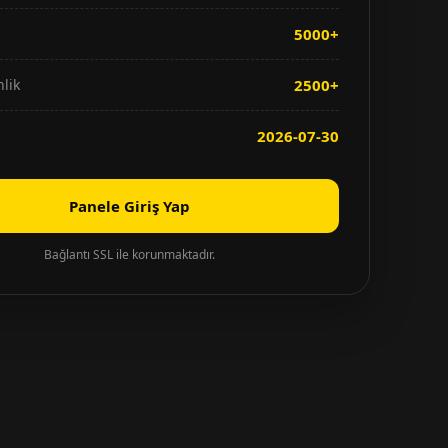
5000+
2500+
lik
2026-07-30
Panele Giriş Yap
Bağlantı SSL ile korunmaktadır.