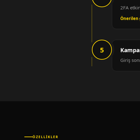
2FA etki
Önerilen 
5
Kampan
Giriş son
ÖZELLIKLER