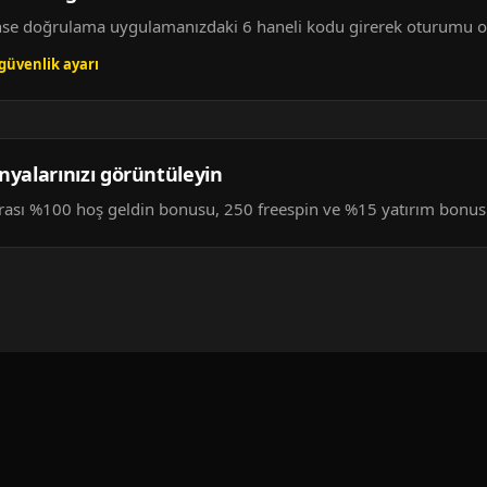
nse doğrulama uygulamanızdaki 6 haneli kodu girerek oturumu o
güvenlik ayarı
yalarınızı görüntüleyin
rası %100 hoş geldin bonusu, 250 freespin ve %15 yatırım bonusu 