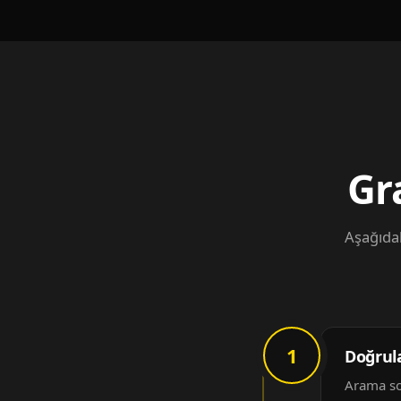
Gr
Aşağıdak
1
Doğrul
Arama so