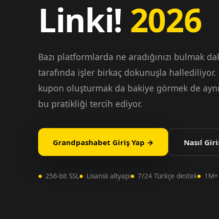
Linki!
2026
Bazı platformlarda ne aradığınızı bulmak da
tarafında işler birkaç dokunuşla hallediliyo
kupon oluşturmak da bakiye görmek de ay
bu pratikliği tercih ediyor.
Grandpashabet Giriş Yap →
Nasıl Giri
256-bit SSL
Lisanslı altyapı
7/24 Türkçe destek
1M+