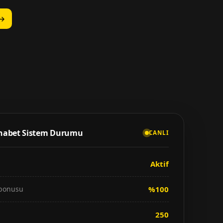
 →
habet Sistem Durumu
CANLI
Aktif
%100
 bonusu
250