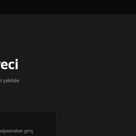
eci
i şekilde
ndpashabet giriş