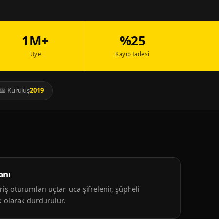
1M+
%25
Üye
Kayıp İadesi
📅 Kuruluş
2019
anı
ş oturumları uçtan uca şifrelenir, şüpheli
k olarak durdurulur.