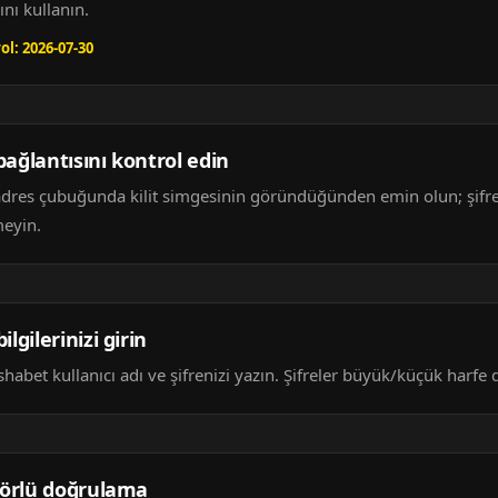
ını kullanın.
ol: 2026-07-30
ağlantısını kontrol edin
 adres çubuğunda kilit simgesinin göründüğünden emin olun; şifre
meyin.
lgilerinizi girin
abet kullanıcı adı ve şifrenizi yazın. Şifreler büyük/küçük harfe d
törlü doğrulama