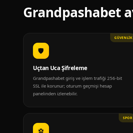
Grandpashabet av
GÜVENLİK
🛡️
Uçtan Uca Şifreleme
Grandpashabet giriş ve işlem trafiği 256-bit
SSL ile korunur; oturum geçmişi hesap
panelinden izlenebilir.
SPOR
⚽