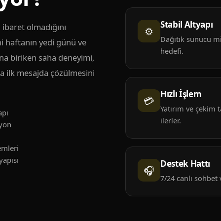
Stabil Altyapı
n ibaret olmadığını
⚙️
Dağıtık sunucu mim
i haftanın yedi günü ve
hedefi.
ana biriken saha deneyimi,
a ilk mesajda çözülmesini
Hızlı İşlem
💳
Yatırım ve çekim 
apı
ilerler.
syon
emleri
yapısı
Destek Hattı
🎧
7/24 canlı sohbet 