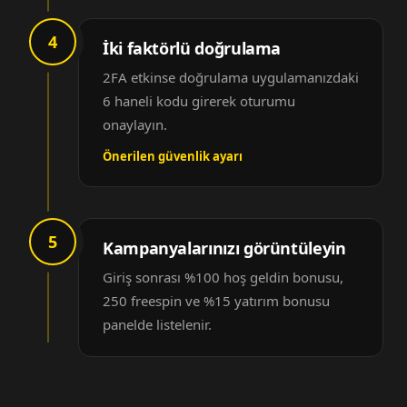
4
İki faktörlü doğrulama
2FA etkinse doğrulama uygulamanızdaki
6 haneli kodu girerek oturumu
onaylayın.
Önerilen güvenlik ayarı
5
Kampanyalarınızı görüntüleyin
Giriş sonrası %100 hoş geldin bonusu,
250 freespin ve %15 yatırım bonusu
panelde listelenir.