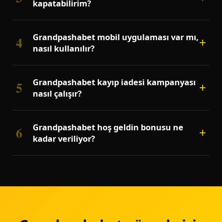
kapatabilirim?
tıklamanız yeterli. Kullanıcı adı ve şifrenizi
ve mesai saatlerine göre değişiyor.
yazdıktan sonra panel doğrudan açılır. Şifrenizi
Kapatma talebi canlı destek üzerinden ya da
hatırlamıyorsanız e-posta ya da telefon
Grandpashabet mobil uygulaması var mı,
4
+
sisteme kayıtlı e-posta adresinizden iletiliyor.
nasıl kullanılır?
doğrulamasıyla yenileyebilir, ardından sayfaya
Grandpashabet ekibi bakiyenizi kontrol ettikten
sorunsuz erişebilirsiniz.
sonra hesabı donduruyor ve kalıcı olarak
Telefon tarayıcısından açılan Grandpashabet
kapatıyor. Bir süre ara vermek isteyenler için
Grandpashabet kayıp iadesi kampanyası
5
+
arayüzü ekran boyutuna kendini uyarlıyor;
nasıl çalışır?
geçici mola seçeneği de bulunuyor.
bunun yanında Android cihazlar için kurulum
dosyası da sunuluyor. iOS kullanan üyeler siteyi
Haftalık zarar hesaplanıyor ve bu tutarın 25
ana ekrana kısayol olarak ekleyerek uygulamaya
Grandpashabet hoş geldin bonusu ne
6
+
oranındaki bölümü hesabınıza geri yükleniyor.
kadar veriliyor?
çok yakın bir deneyim elde edebiliyor.
Grandpashabet tarafında iade genelde pazartesi
günleri tanımlanıyor ve düşük çevrim şartıyla
Yeni kayıt olan üyeler için Grandpashabet
kullanılabiliyor. Kampanyanın üst sınırı kural
tarafında ilk yatırıma özel 100 oranında hoş
metninde açıkça belirtiliyor.
geldin desteği ve 250 adet ücretsiz dönüş
tanımlanıyor. Kampanyaya katılmak isteyen
kullanıcının hesap bilgilerini doğrulaması ve