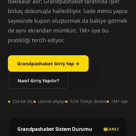
dakikalar alır; Grandpashabet tarafında işler
birkaç dokunuşla hallediliyor. Sade menü yapısı
sayesinde kupon oluşturmak da bakiye görmek
de aynı ekrandan mümkün, 1M+ üye bu
pratikliği tercih ediyor.
Grandpashabet Giriş Yap →
Nasıl Giriş Yapılır?
256-bit SSL
Lisanslı altyapı
7/24 Türkçe destek
1M+ üye
Grandpashabet Sistem Durumu
CANLI