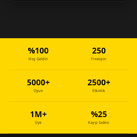
%100
250
Hoş Geldin
Freespin
5000+
2500+
Oyun
Etkinlik
1M+
%25
Üye
Kayıp İadesi