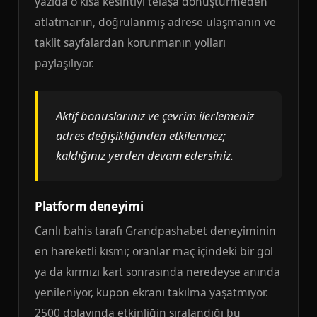
yazıda o kısa kesintiyi telaşa dönüştürmeden
atlatmanın, doğrulanmış adrese ulaşmanın ve
taklit sayfalardan korunmanın yolları
paylaşılıyor.
Aktif bonuslarınız ve çevrim ilerlemeniz
adres değişikliğinden etkilenmez;
kaldığınız yerden devam edersiniz.
Platform deneyimi
Canlı bahis tarafı Grandpashabet deneyiminin
en hareketli kısmı; oranlar maç içindeki bir gol
ya da kırmızı kart sonrasında neredeyse anında
yenileniyor, kupon ekranı takılma yaşatmıyor.
2500 dolayında etkinliğin sıralandığı bu