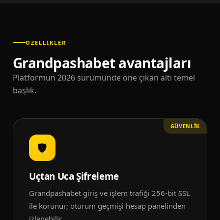
ÖZELLIKLER
Grandpashabet avantajları
Platformun 2026 sürümünde öne çıkan altı temel
başlık.
GÜVENLİK
🛡️
Uçtan Uca Şifreleme
Grandpashabet giriş ve işlem trafiği 256-bit SSL
ile korunur; oturum geçmişi hesap panelinden
izlenebilir.