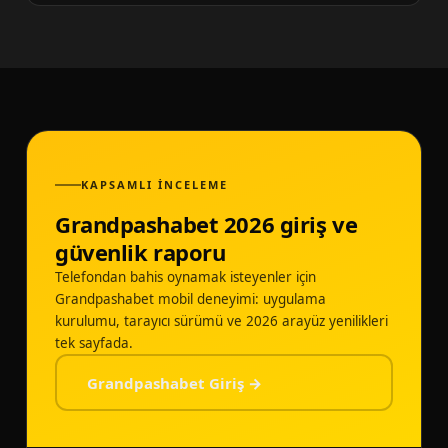
KAPSAMLI İNCELEME
Grandpashabet 2026 giriş ve
güvenlik raporu
Telefondan bahis oynamak isteyenler için
Grandpashabet mobil deneyimi: uygulama
kurulumu, tarayıcı sürümü ve 2026 arayüz yenilikleri
tek sayfada.
Grandpashabet Giriş →