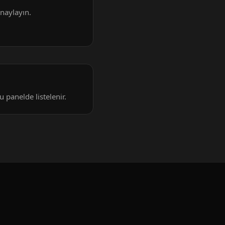
naylayın.
panelde listelenir.