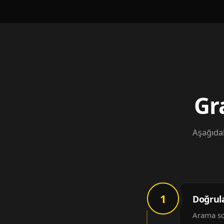
Gr
Aşağıdak
1
Doğrul
Arama so