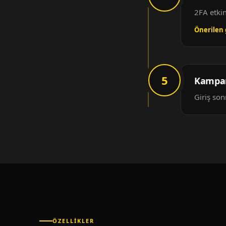
2FA etki
Önerilen 
5
Kampan
Giriş son
ÖZELLIKLER