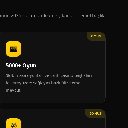
rmun 2026 sürümünde öne çıkan altı temel başlık.
OYUN
🎰
5000+ Oyun
Slot, masa oyunları ve canlı casino başlıkları
tek arayüzde; sağlayıcı bazlı filtreleme
mevcut.
BONUS
🎁