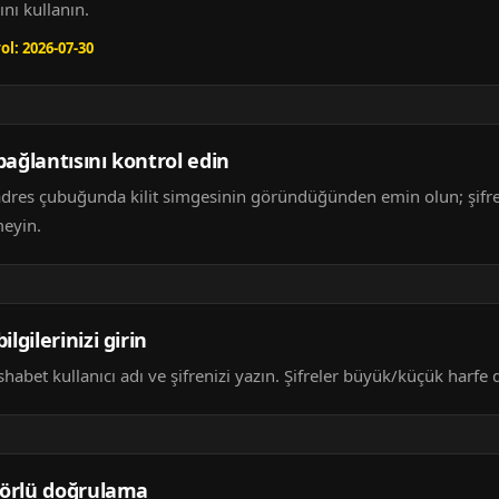
ını kullanın.
ol: 2026-07-30
ağlantısını kontrol edin
 adres çubuğunda kilit simgesinin göründüğünden emin olun; şifre
meyin.
lgilerinizi girin
abet kullanıcı adı ve şifrenizi yazın. Şifreler büyük/küçük harfe d
törlü doğrulama