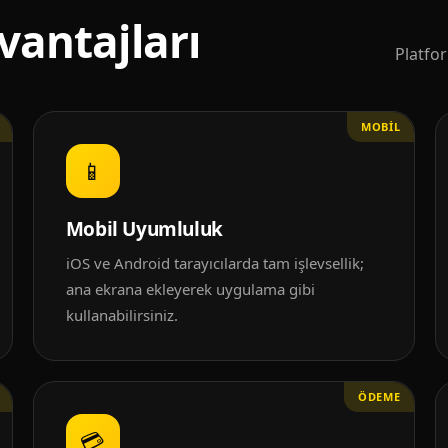
antajları
Platfo
MOBİL
📱
Mobil Uyumluluk
iOS ve Android tarayıcılarda tam işlevsellik;
ana ekrana ekleyerek uygulama gibi
kullanabilirsiniz.
ÖDEME
💳