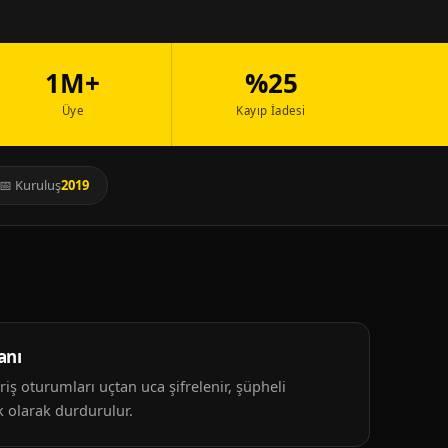
1M+
%25
Üye
Kayıp İadesi
📅 Kuruluş
2019
anı
ş oturumları uçtan uca şifrelenir, şüpheli
k olarak durdurulur.