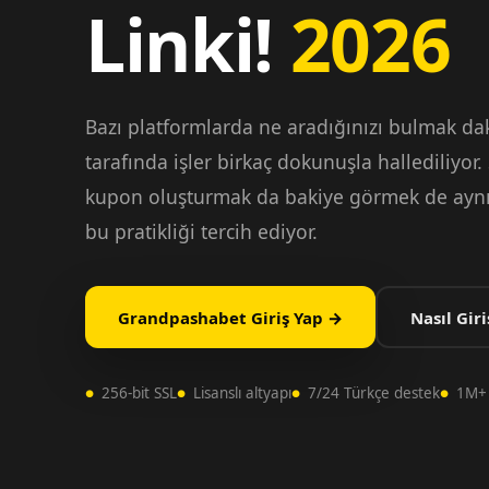
Linki!
2026
Bazı platformlarda ne aradığınızı bulmak da
tarafında işler birkaç dokunuşla hallediliyo
kupon oluşturmak da bakiye görmek de ay
bu pratikliği tercih ediyor.
Grandpashabet Giriş Yap →
Nasıl Giri
256-bit SSL
Lisanslı altyapı
7/24 Türkçe destek
1M+