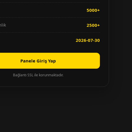
5000+
2500+
lik
2026-07-30
Panele Giriş Yap
Bağlantı SSL ile korunmaktadır.