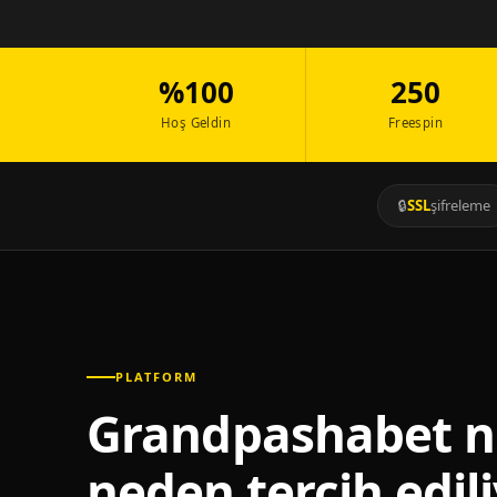
%100
250
Hoş Geldin
Freespin
🔒
SSL
şifreleme
PLATFORM
Grandpashabet ne
neden tercih edil