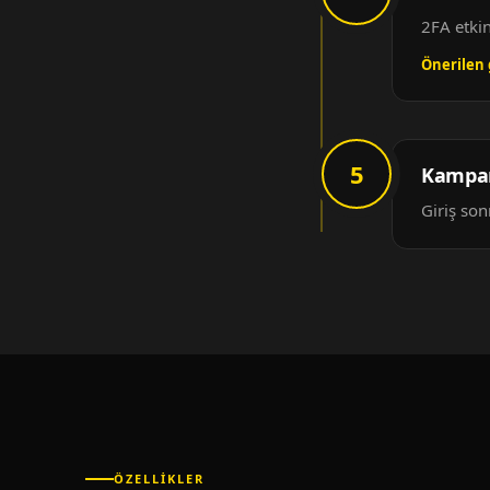
2FA etki
Önerilen 
5
Kampan
Giriş son
ÖZELLIKLER