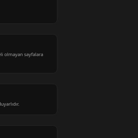
li olmayan sayfalara
uyarlıdır.