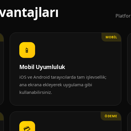
antajları
Platfo
MOBİL
📱
Mobil Uyumluluk
iOS ve Android tarayıcılarda tam işlevsellik;
ana ekrana ekleyerek uygulama gibi
kullanabilirsiniz.
ÖDEME
💳