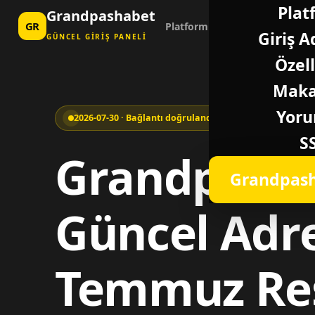
Plat
Grandpashabet
GR
Platform
Adımlar
Özelli
Giriş A
GÜNCEL GİRİŞ PANELİ
Özell
Maka
Yoru
2026-07-30 · Bağlantı doğrulandı
S
Grandpash
Grandpash
Güncel Adre
Temmuz Res