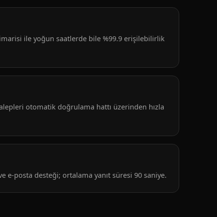
arisi ile yoğun saatlerde bile %99.9 erişilebilirlik
talepleri otomatik doğrulama hattı üzerinden hızla
ve e-posta desteği; ortalama yanıt süresi 90 saniye.