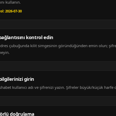
ını kullanın.
ol: 2026-07-30
ağlantısını kontrol edin
 adres çubuğunda kilit simgesinin göründüğünden emin olun; şifre
meyin.
lgilerinizi girin
abet kullanıcı adı ve şifrenizi yazın. Şifreler büyük/küçük harfe d
törlü doğrulama