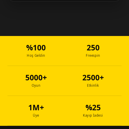
%100
250
Hoş Geldin
Freespin
5000+
2500+
Oyun
Etkinlik
1M+
%25
Üye
Kayıp İadesi