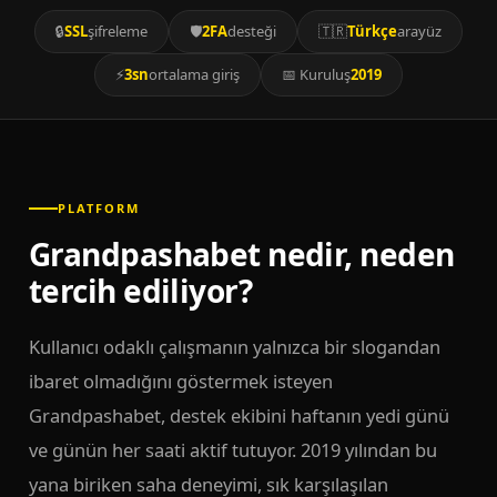
🔒
SSL
şifreleme
🛡️
2FA
desteği
🇹🇷
Türkçe
arayüz
⚡
3sn
ortalama giriş
📅 Kuruluş
2019
PLATFORM
Grandpashabet nedir, neden
tercih ediliyor?
Kullanıcı odaklı çalışmanın yalnızca bir slogandan
ibaret olmadığını göstermek isteyen
Grandpashabet, destek ekibini haftanın yedi günü
ve günün her saati aktif tutuyor. 2019 yılından bu
yana biriken saha deneyimi, sık karşılaşılan