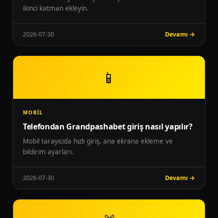
ikinci katman ekleyin.
2026-07-30
Devamı →
📱
MOBIL
Telefondan Grandpashabet giriş nasıl yapılır?
Mobil tarayıcıda hızlı giriş, ana ekrana ekleme ve
bildirim ayarları.
2026-07-30
Devamı →