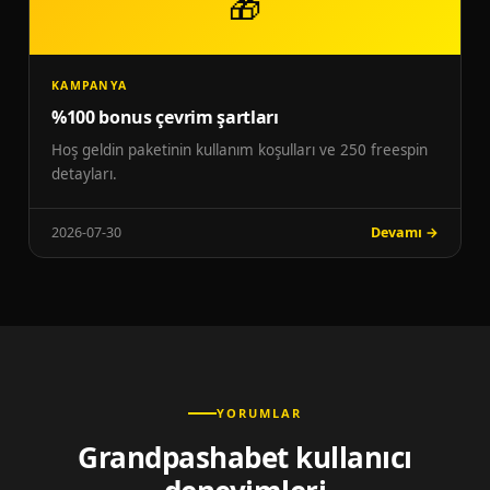
🎁
KAMPANYA
%100 bonus çevrim şartları
Hoş geldin paketinin kullanım koşulları ve 250 freespin
detayları.
2026-07-30
Devamı →
YORUMLAR
Grandpashabet kullanıcı