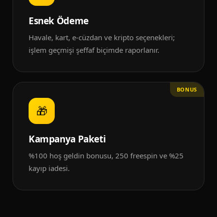
Esnek Ödeme
Havale, kart, e-cüzdan ve kripto seçenekleri;
işlem geçmişi şeffaf biçimde raporlanır.
BONUS
🎁
Kampanya Paketi
%100 hoş geldin bonusu, 250 freespin ve %25
kayıp iadesi.