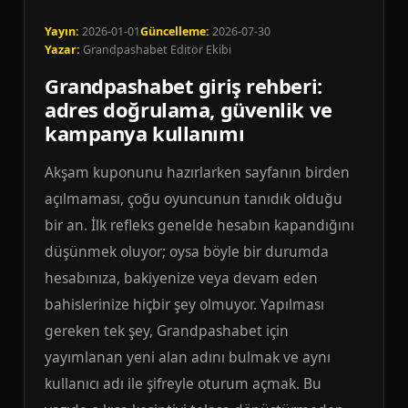
Yayın:
2026-01-01
Güncelleme:
2026-07-30
Yazar:
Grandpashabet Editör Ekibi
Grandpashabet giriş rehberi:
adres doğrulama, güvenlik ve
kampanya kullanımı
Akşam kuponunu hazırlarken sayfanın birden
açılmaması, çoğu oyuncunun tanıdık olduğu
bir an. İlk refleks genelde hesabın kapandığını
düşünmek oluyor; oysa böyle bir durumda
hesabınıza, bakiyenize veya devam eden
bahislerinize hiçbir şey olmuyor. Yapılması
gereken tek şey, Grandpashabet için
yayımlanan yeni alan adını bulmak ve aynı
kullanıcı adı ile şifreyle oturum açmak. Bu