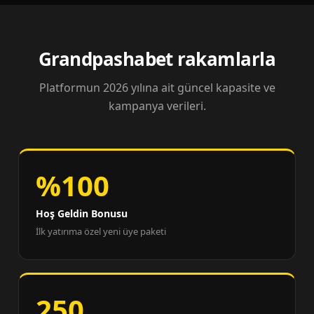
Grandpashabet rakamlarla
Platformun 2026 yılına ait güncel kapasite ve
kampanya verileri.
%100
Hoş Geldin Bonusu
İlk yatırıma özel yeni üye paketi
250