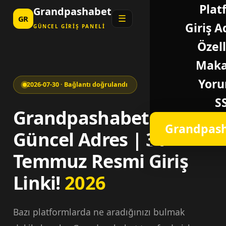
Plat
Grandpashabet
GR
☰
Giriş A
GÜNCEL GİRİŞ PANELİ
Özell
Maka
Yoru
2026-07-30 · Bağlantı doğrulandı
S
Grandpashabet
Grandpash
Güncel Adres | 31
Temmuz Resmi Giriş
Linki!
2026
Bazı platformlarda ne aradığınızı bulmak