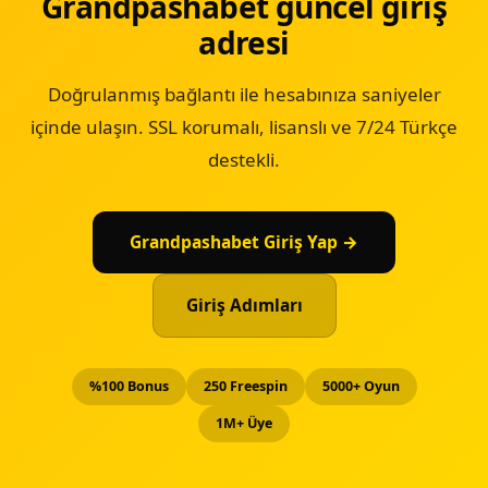
Grandpashabet güncel giriş
promosyonlar alanından bonusu talep etmesi
adresi
gerekiyor.
Doğrulanmış bağlantı ile hesabınıza saniyeler
içinde ulaşın. SSL korumalı, lisanslı ve 7/24 Türkçe
destekli.
Grandpashabet Giriş Yap →
Giriş Adımları
%100 Bonus
250 Freespin
5000+ Oyun
1M+ Üye