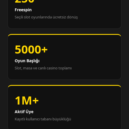
Freespin
Seçili slot oyunlarında ücretsiz dönüş
5000+
Oyun Başlığı
Slot, masa ve canlı casino toplamı
1M+
Aktif Üye
Kayıtlı kullanıcı tabanı büyüklüğü