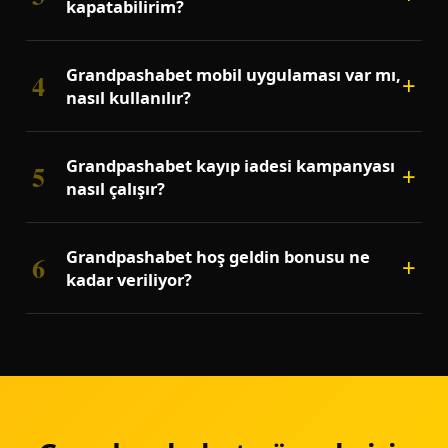
kapatabilirim?
tıklamanız yeterli. Kullanıcı adı ve şifrenizi
ve mesai saatlerine göre değişiyor.
yazdıktan sonra panel doğrudan açılır. Şifrenizi
Kapatma talebi canlı destek üzerinden ya da
hatırlamıyorsanız e-posta ya da telefon
Grandpashabet mobil uygulaması var mı,
4
+
sisteme kayıtlı e-posta adresinizden iletiliyor.
nasıl kullanılır?
doğrulamasıyla yenileyebilir, ardından sayfaya
Grandpashabet ekibi bakiyenizi kontrol ettikten
sorunsuz erişebilirsiniz.
sonra hesabı donduruyor ve kalıcı olarak
Telefon tarayıcısından açılan Grandpashabet
kapatıyor. Bir süre ara vermek isteyenler için
Grandpashabet kayıp iadesi kampanyası
5
+
arayüzü ekran boyutuna kendini uyarlıyor;
nasıl çalışır?
geçici mola seçeneği de bulunuyor.
bunun yanında Android cihazlar için kurulum
dosyası da sunuluyor. iOS kullanan üyeler siteyi
Haftalık zarar hesaplanıyor ve bu tutarın 25
ana ekrana kısayol olarak ekleyerek uygulamaya
Grandpashabet hoş geldin bonusu ne
6
+
oranındaki bölümü hesabınıza geri yükleniyor.
kadar veriliyor?
çok yakın bir deneyim elde edebiliyor.
Grandpashabet tarafında iade genelde pazartesi
günleri tanımlanıyor ve düşük çevrim şartıyla
Yeni kayıt olan üyeler için Grandpashabet
kullanılabiliyor. Kampanyanın üst sınırı kural
tarafında ilk yatırıma özel 100 oranında hoş
metninde açıkça belirtiliyor.
geldin desteği ve 250 adet ücretsiz dönüş
tanımlanıyor. Kampanyaya katılmak isteyen
kullanıcının hesap bilgilerini doğrulaması ve