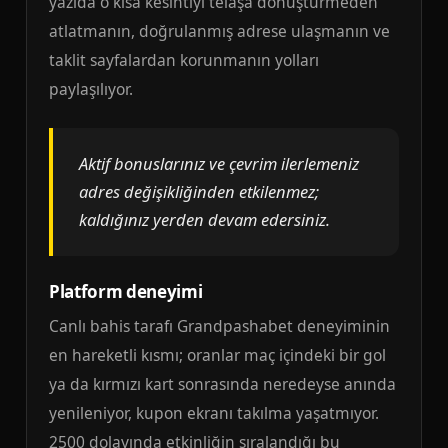
yazıda o kısa kesintiyi telaşa dönüştürmeden
atlatmanın, doğrulanmış adrese ulaşmanın ve
taklit sayfalardan korunmanın yolları
paylaşılıyor.
Aktif bonuslarınız ve çevrim ilerlemeniz
adres değişikliğinden etkilenmez;
kaldığınız yerden devam edersiniz.
Platform deneyimi
Canlı bahis tarafı Grandpashabet deneyiminin
en hareketli kısmı; oranlar maç içindeki bir gol
ya da kırmızı kart sonrasında neredeyse anında
yenileniyor, kupon ekranı takılma yaşatmıyor.
2500 dolayında etkinliğin sıralandığı bu