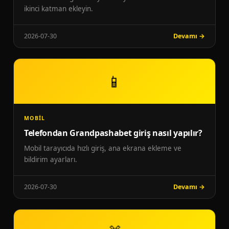
ikinci katman ekleyin.
2026-07-30
Devamı →
📱
MOBIL
Telefondan Grandpashabet giriş nasıl yapılır?
Mobil tarayıcıda hızlı giriş, ana ekrana ekleme ve
bildirim ayarları.
2026-07-30
Devamı →