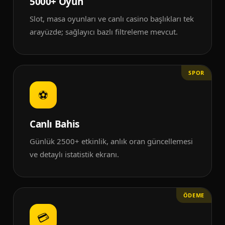
5000+ Oyun
Slot, masa oyunları ve canlı casino başlıkları tek
arayüzde; sağlayıcı bazlı filtreleme mevcut.
SPOR
⚽
Canlı Bahis
Günlük 2500+ etkinlik, anlık oran güncellemesi
ve detaylı istatistik ekranı.
ÖDEME
💳