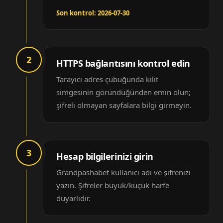
Son kontrol: 2026-07-30
2
HTTPS bağlantısını kontrol edin
Tarayıcı adres çubuğunda kilit
simgesinin göründüğünden emin olun;
şifreli olmayan sayfalara bilgi girmeyin.
3
Hesap bilgilerinizi girin
Grandpashabet kullanıcı adı ve şifrenizi
yazın. Şifreler büyük/küçük harfe
duyarlıdır.