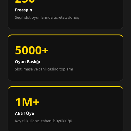
Freespin
Seçili slot oyunlarında ücretsiz dönüş
5000+
Oyun Başlığı
Slot, masa ve canlı casino toplamı
1M+
Aktif Üye
Kayıtlı kullanıcı tabanı büyüklüğü