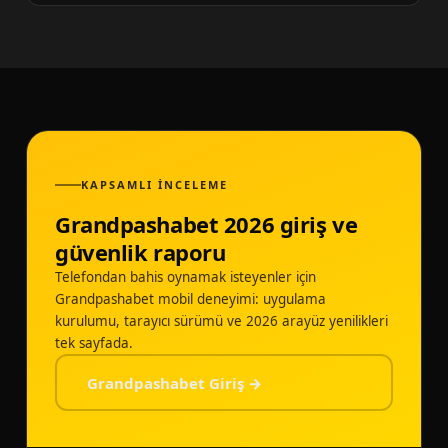
KAPSAMLI İNCELEME
Grandpashabet 2026 giriş ve
güvenlik raporu
Telefondan bahis oynamak isteyenler için
Grandpashabet mobil deneyimi: uygulama
kurulumu, tarayıcı sürümü ve 2026 arayüz yenilikleri
tek sayfada.
Grandpashabet Giriş →