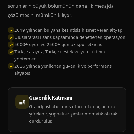
sorunların büyük bölümünün daha ilk mesajda
çözülmesini mümkün kılıyor.
2019 yılından bu yana kesintisiz hizmet veren altyapı
Uluslararası lisans kapsamında denetlenen operasyon
5000+ oyun ve 2500+ günlük spor etkinliği
Türkçe arayüz, Türkçe destek ve yerel ödeme
yöntemleri
2026 yılında yenilenen güvenlik ve performans
altyapısı
Güvenlik Katmanı
🔐
Grandpashabet giriş oturumları uçtan uca
şifrelenir, şüpheli erişimler otomatik olarak
durdurulur.