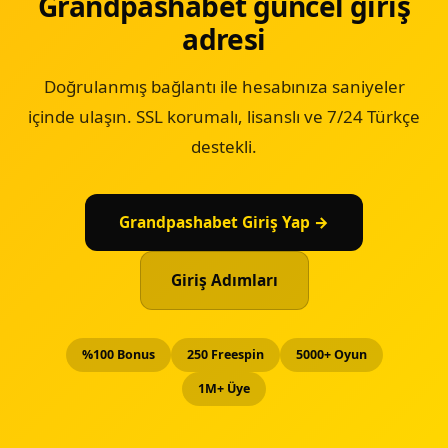
Grandpashabet güncel giriş
promosyonlar alanından bonusu talep etmesi
adresi
gerekiyor.
Doğrulanmış bağlantı ile hesabınıza saniyeler
içinde ulaşın. SSL korumalı, lisanslı ve 7/24 Türkçe
destekli.
Grandpashabet Giriş Yap →
Giriş Adımları
%100 Bonus
250 Freespin
5000+ Oyun
1M+ Üye