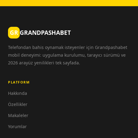
GR
GRANDPASHABET
Telefondan bahis oynamak isteyenler için Grandpashabet
mobil deneyimi: uygulama kurulumu, tarayıcı sürümü ve
2026 arayüz yenilikleri tek sayfada.
PLATFORM
Hakkında
Özellikler
Makaleler
Yorumlar