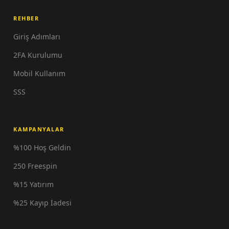
REHBER
Giriş Adımları
2FA Kurulumu
Mobil Kullanım
SSS
KAMPANYALAR
%100 Hoş Geldin
250 Freespin
%15 Yatırım
%25 Kayıp İadesi