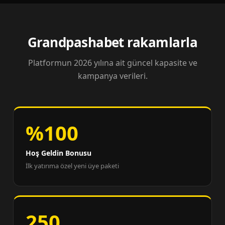
Grandpashabet rakamlarla
Platformun 2026 yılına ait güncel kapasite ve
kampanya verileri.
%100
Hoş Geldin Bonusu
İlk yatırıma özel yeni üye paketi
250