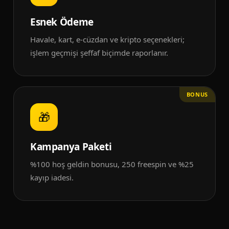
Esnek Ödeme
Havale, kart, e-cüzdan ve kripto seçenekleri;
işlem geçmişi şeffaf biçimde raporlanır.
BONUS
🎁
Kampanya Paketi
%100 hoş geldin bonusu, 250 freespin ve %25
kayıp iadesi.