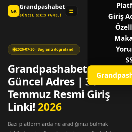
Plat
Grandpashabet
GR
☰
Giriş A
GÜNCEL GİRİŞ PANELİ
Özell
Maka
Yoru
2026-07-30 · Bağlantı doğrulandı
S
Grandpashabet
Grandpash
Güncel Adres | 31
Temmuz Resmi Giriş
Linki!
2026
Bazı platformlarda ne aradığınızı bulmak