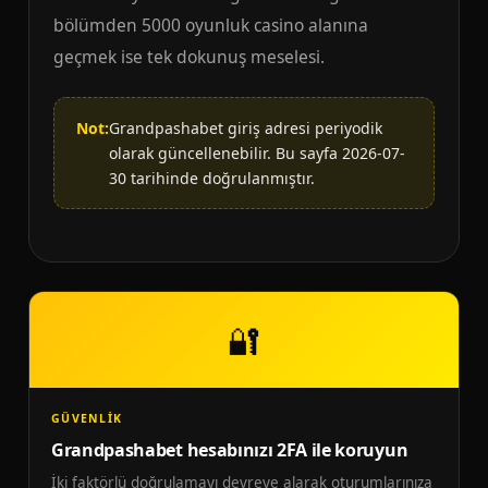
bölümden 5000 oyunluk casino alanına
geçmek ise tek dokunuş meselesi.
Not:
Grandpashabet giriş adresi periyodik
olarak güncellenebilir. Bu sayfa 2026-07-
30 tarihinde doğrulanmıştır.
🔐
GÜVENLIK
Grandpashabet hesabınızı 2FA ile koruyun
İki faktörlü doğrulamayı devreye alarak oturumlarınıza