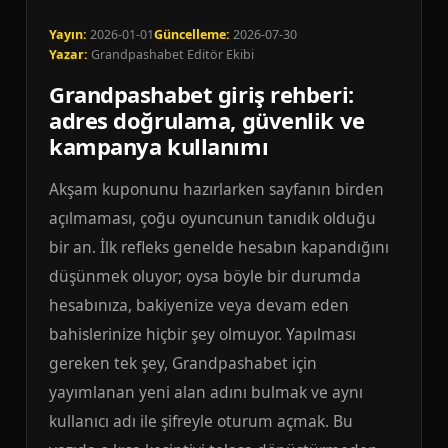
Yayın:
2026-01-01
Güncelleme:
2026-07-30
Yazar:
Grandpashabet Editör Ekibi
Grandpashabet giriş rehberi:
adres doğrulama, güvenlik ve
kampanya kullanımı
Akşam kuponunu hazırlarken sayfanın birden
açılmaması, çoğu oyuncunun tanıdık olduğu
bir an. İlk refleks genelde hesabın kapandığını
düşünmek oluyor; oysa böyle bir durumda
hesabınıza, bakiyenize veya devam eden
bahislerinize hiçbir şey olmuyor. Yapılması
gereken tek şey, Grandpashabet için
yayımlanan yeni alan adını bulmak ve aynı
kullanıcı adı ile şifreyle oturum açmak. Bu