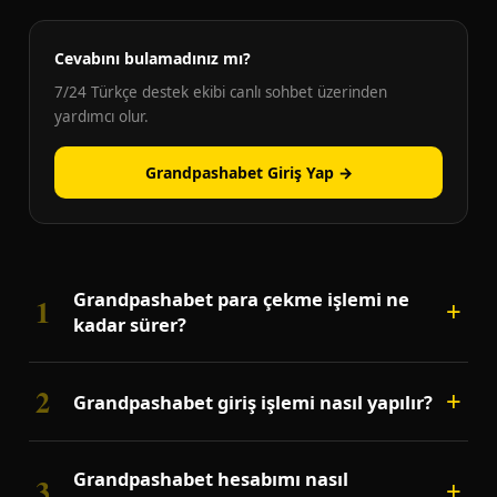
Cevabını bulamadınız mı?
7/24 Türkçe destek ekibi canlı sohbet üzerinden
yardımcı olur.
Grandpashabet Giriş Yap →
Grandpashabet para çekme işlemi ne
1
+
kadar sürer?
Talep oluşturulduktan sonra Grandpashabet
2
+
Grandpashabet giriş işlemi nasıl yapılır?
finans birimi işlemi çoğunlukla on beş dakika ile
bir saat arasında onaylıyor. Akşam saatlerindeki
Grandpashabet hesabınıza girmek için güncel
yoğunlukta bu süre bir miktar uzayabiliyor;
Grandpashabet hesabımı nasıl
3
+
adrese ulaşıp sağ üst köşedeki giriş butonuna
banka tarafındaki bekleme ise seçilen yönteme