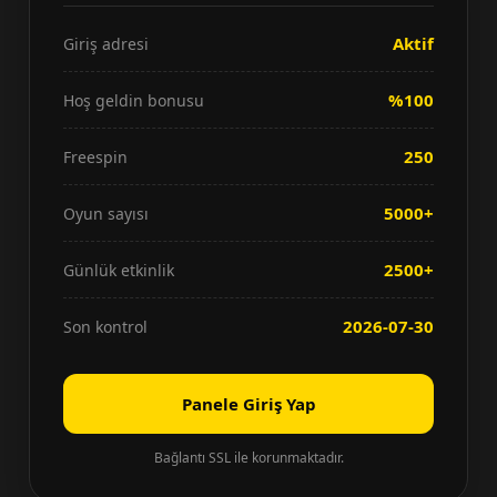
Aktif
Giriş adresi
%100
Hoş geldin bonusu
250
Freespin
5000+
Oyun sayısı
2500+
Günlük etkinlik
2026-07-30
Son kontrol
Panele Giriş Yap
Bağlantı SSL ile korunmaktadır.