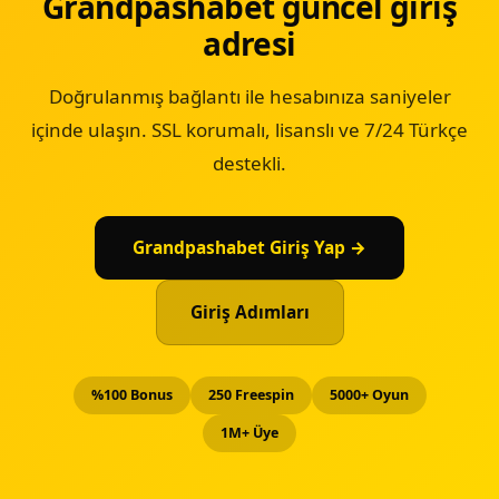
Grandpashabet güncel giriş
promosyonlar alanından bonusu talep etmesi
adresi
gerekiyor.
Doğrulanmış bağlantı ile hesabınıza saniyeler
içinde ulaşın. SSL korumalı, lisanslı ve 7/24 Türkçe
destekli.
Grandpashabet Giriş Yap →
Giriş Adımları
%100 Bonus
250 Freespin
5000+ Oyun
1M+ Üye