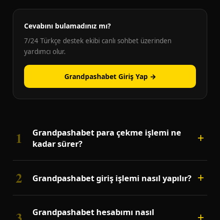
Cevabını bulamadınız mı?
7/24 Türkçe destek ekibi canlı sohbet üzerinden
yardımcı olur.
Grandpashabet Giriş Yap →
Grandpashabet para çekme işlemi ne
1
+
kadar sürer?
Talep oluşturulduktan sonra Grandpashabet
2
+
Grandpashabet giriş işlemi nasıl yapılır?
finans birimi işlemi çoğunlukla on beş dakika ile
bir saat arasında onaylıyor. Akşam saatlerindeki
Grandpashabet hesabınıza girmek için güncel
yoğunlukta bu süre bir miktar uzayabiliyor;
Grandpashabet hesabımı nasıl
3
+
adrese ulaşıp sağ üst köşedeki giriş butonuna
banka tarafındaki bekleme ise seçilen yönteme