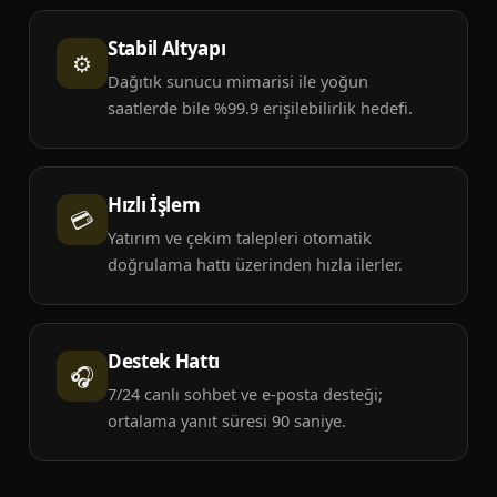
Stabil Altyapı
⚙️
Dağıtık sunucu mimarisi ile yoğun
saatlerde bile %99.9 erişilebilirlik hedefi.
Hızlı İşlem
💳
Yatırım ve çekim talepleri otomatik
doğrulama hattı üzerinden hızla ilerler.
Destek Hattı
🎧
7/24 canlı sohbet ve e-posta desteği;
ortalama yanıt süresi 90 saniye.