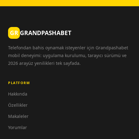
GR
GRANDPASHABET
Telefondan bahis oynamak isteyenler için Grandpashabet
mobil deneyimi: uygulama kurulumu, tarayıcı sürümü ve
2026 arayüz yenilikleri tek sayfada.
PLATFORM
Hakkında
Özellikler
Makaleler
Yorumlar