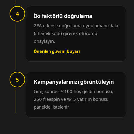
4
İki faktörlü doğrulama
2FA etkinse doğrulama uygulamanızdaki
6 haneli kodu girerek oturumu
onaylayın.
Önerilen güvenlik ayarı
5
Kampanyalarınızı görüntüleyin
Giriş sonrası %100 hoş geldin bonusu,
250 freespin ve %15 yatırım bonusu
panelde listelenir.