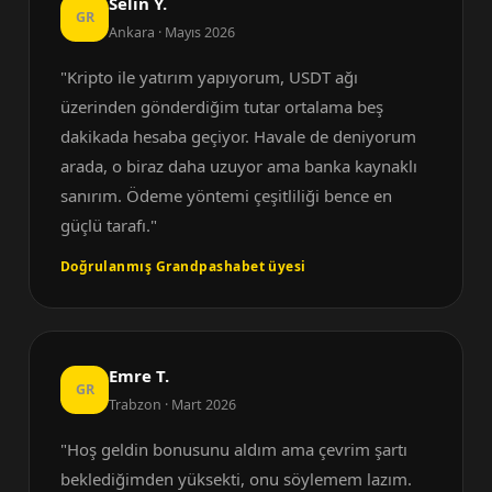
Selin Y.
GR
Ankara · Mayıs 2026
"Kripto ile yatırım yapıyorum, USDT ağı
üzerinden gönderdiğim tutar ortalama beş
dakikada hesaba geçiyor. Havale de deniyorum
arada, o biraz daha uzuyor ama banka kaynaklı
sanırım. Ödeme yöntemi çeşitliliği bence en
güçlü tarafı."
Doğrulanmış Grandpashabet üyesi
Emre T.
GR
Trabzon · Mart 2026
"Hoş geldin bonusunu aldım ama çevrim şartı
beklediğimden yüksekti, onu söylemem lazım.