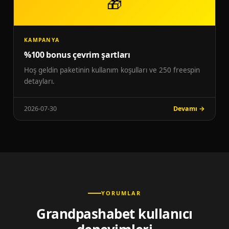
🎁
KAMPANYA
%100 bonus çevrim şartları
Hoş geldin paketinin kullanım koşulları ve 250 freespin
detayları.
2026-07-30
Devamı →
YORUMLAR
Grandpashabet kullanıcı