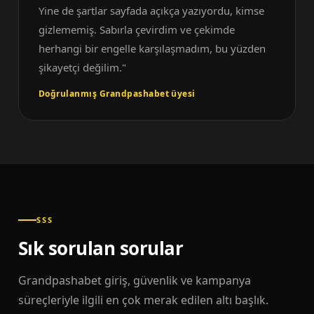
Yine de şartlar sayfada açıkça yazıyordu, kimse
gizlememiş. Sabırla çevirdim ve çekimde
herhangi bir engelle karşılaşmadım, bu yüzden
şikayetçi değilim."
Doğrulanmış Grandpashabet üyesi
SSS
Sık sorulan sorular
Grandpashabet giriş, güvenlik ve kampanya
süreçleriyle ilgili en çok merak edilen altı başlık.