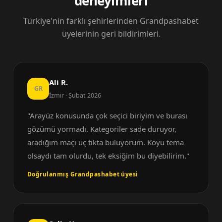
deneyimleri
Türkiye'nin farklı şehirlerinden Grandpashabet
üyelerinin geri bildirimleri.
Ali R.
GR
İzmir · Şubat 2026
"Arayüz konusunda çok seçici biriyim ve burası
gözümü yormadı. Kategoriler sade duruyor,
aradığım maçı üç tıkta buluyorum. Koyu tema
olsaydı tam olurdu, tek eksiğim bu diyebilirim."
Doğrulanmış Grandpashabet üyesi