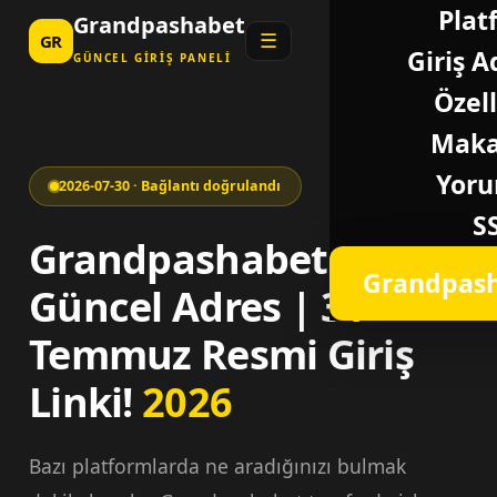
Plat
Grandpashabet
GR
☰
Giriş A
GÜNCEL GİRİŞ PANELİ
Özell
Maka
Yoru
2026-07-30 · Bağlantı doğrulandı
S
Grandpashabet
Grandpash
Güncel Adres | 31
Temmuz Resmi Giriş
Linki!
2026
Bazı platformlarda ne aradığınızı bulmak