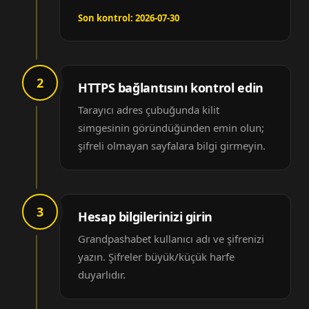
Son kontrol: 2026-07-30
2
HTTPS bağlantısını kontrol edin
Tarayıcı adres çubuğunda kilit
simgesinin göründüğünden emin olun;
şifreli olmayan sayfalara bilgi girmeyin.
3
Hesap bilgilerinizi girin
Grandpashabet kullanıcı adı ve şifrenizi
yazın. Şifreler büyük/küçük harfe
duyarlıdır.