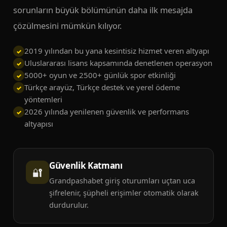
sorunların büyük bölümünün daha ilk mesajda
çözülmesini mümkün kılıyor.
2019 yılından bu yana kesintisiz hizmet veren altyapı
Uluslararası lisans kapsamında denetlenen operasyon
5000+ oyun ve 2500+ günlük spor etkinliği
Türkçe arayüz, Türkçe destek ve yerel ödeme
yöntemleri
2026 yılında yenilenen güvenlik ve performans
altyapısı
Güvenlik Katmanı
🔐
Grandpashabet giriş oturumları uçtan uca
şifrelenir, şüpheli erişimler otomatik olarak
durdurulur.