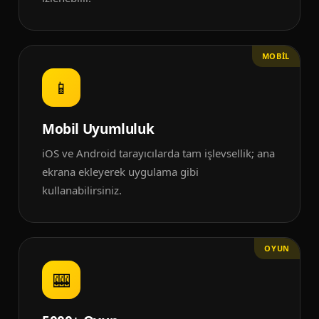
MOBİL
📱
Mobil Uyumluluk
iOS ve Android tarayıcılarda tam işlevsellik; ana
ekrana ekleyerek uygulama gibi
kullanabilirsiniz.
OYUN
🎰