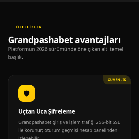
ÖZELLIKLER
Grandpashabet avantajları
Platformun 2026 sürümünde öne çıkan altı temel
başlık.
GÜVENLİK
🛡️
Uçtan Uca Şifreleme
Grandpashabet giriş ve işlem trafiği 256-bit SSL
ile korunur; oturum geçmişi hesap panelinden
izlenebilir.