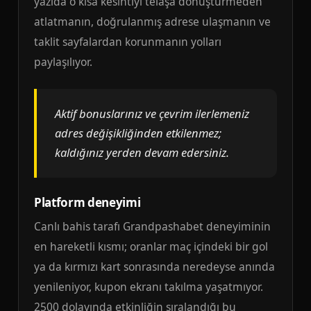
yazıda o kısa kesintiyi telaşa dönüştürmeden
atlatmanın, doğrulanmış adrese ulaşmanın ve
taklit sayfalardan korunmanın yolları
paylaşılıyor.
Aktif bonuslarınız ve çevrim ilerlemeniz
adres değişikliğinden etkilenmez;
kaldığınız yerden devam edersiniz.
Platform deneyimi
Canlı bahis tarafı Grandpashabet deneyiminin
en hareketli kısmı; oranlar maç içindeki bir gol
ya da kırmızı kart sonrasında neredeyse anında
yenileniyor, kupon ekranı takılma yaşatmıyor.
2500 dolayında etkinliğin sıralandığı bu