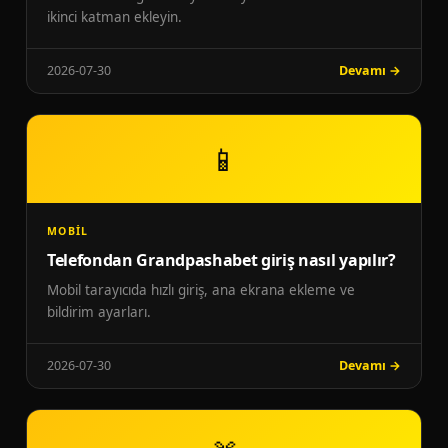
ikinci katman ekleyin.
2026-07-30
Devamı →
📱
MOBIL
Telefondan Grandpashabet giriş nasıl yapılır?
Mobil tarayıcıda hızlı giriş, ana ekrana ekleme ve
bildirim ayarları.
2026-07-30
Devamı →