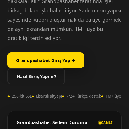
dakikalar alır; Grandpashabet tarafında işler
birkaç dokunuşla hallediliyor. Sade menü yapısı
sayesinde kupon oluşturmak da bakiye görmek
de aynı ekrandan mümkün, 1M+ üye bu
pratikliği tercih ediyor.
Grandpashabet Giriş Yap →
Nasıl Giriş Yapılır?
256-bit SSL
Lisanslı altyapı
7/24 Türkçe destek
1M+ üye
Grandpashabet Sistem Durumu
CANLI