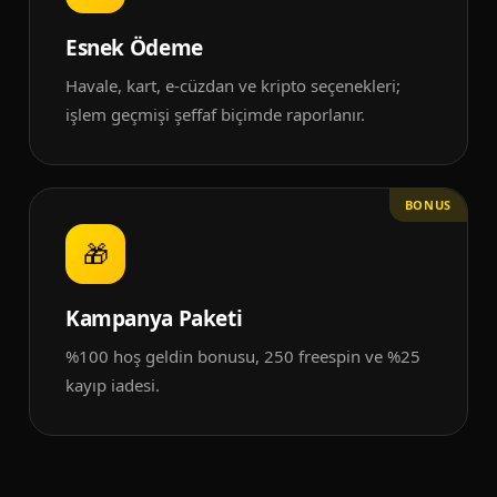
Esnek Ödeme
Havale, kart, e-cüzdan ve kripto seçenekleri;
işlem geçmişi şeffaf biçimde raporlanır.
BONUS
🎁
Kampanya Paketi
%100 hoş geldin bonusu, 250 freespin ve %25
kayıp iadesi.