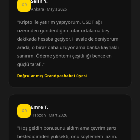
Selin Y.
GR
Ankara · Mayıs 2026
"Kripto ile yatırım yapıyorum, USDT ağı
üzerinden gönderdiğim tutar ortalama beş
dakikada hesaba geçiyor. Havale de deniyorum
arada, o biraz daha uzuyor ama banka kaynaklı
sanırım. Ödeme yöntemi çeşitliliği bence en
güçlü tarafı."
Doğrulanmış Grandpashabet üyesi
Emre T.
GR
Trabzon · Mart 2026
"Hoş geldin bonusunu aldım ama çevrim şartı
beklediğimden yüksekti, onu söylemem lazım.