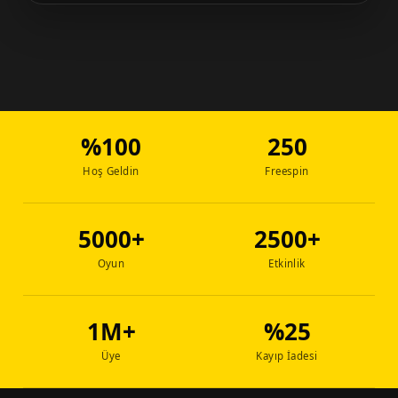
%100
250
Hoş Geldin
Freespin
5000+
2500+
Oyun
Etkinlik
1M+
%25
Üye
Kayıp İadesi