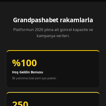
Grandpashabet rakamlarla
Platformun 2026 yılına ait güncel kapasite ve
kampanya verileri.
%100
Hoş Geldin Bonusu
İlk yatırıma özel yeni üye paketi
250