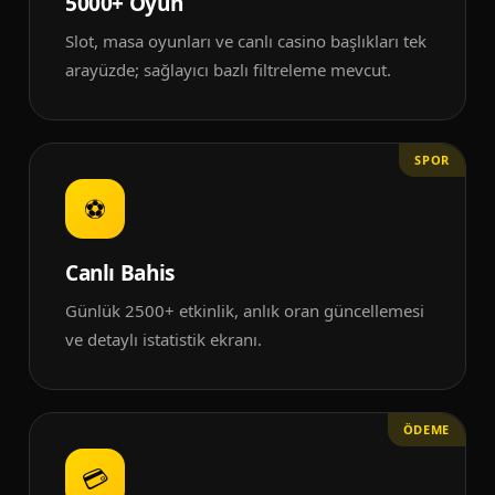
5000+ Oyun
Slot, masa oyunları ve canlı casino başlıkları tek
arayüzde; sağlayıcı bazlı filtreleme mevcut.
SPOR
⚽
Canlı Bahis
Günlük 2500+ etkinlik, anlık oran güncellemesi
ve detaylı istatistik ekranı.
ÖDEME
💳