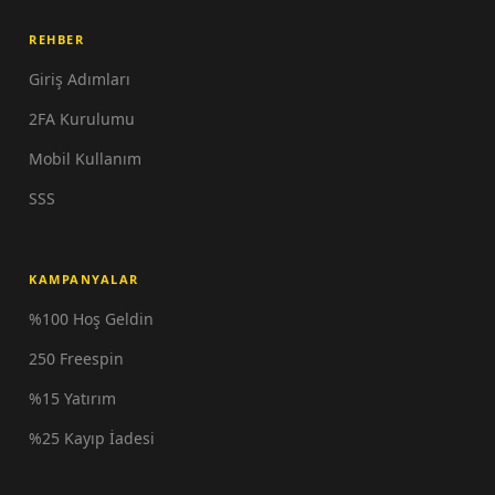
REHBER
Giriş Adımları
2FA Kurulumu
Mobil Kullanım
SSS
KAMPANYALAR
%100 Hoş Geldin
250 Freespin
%15 Yatırım
%25 Kayıp İadesi