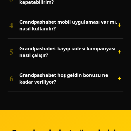
kapatabilirim?
tıklamanız yeterli. Kullanıcı adı ve şifrenizi
ve mesai saatlerine göre değişiyor.
yazdıktan sonra panel doğrudan açılır. Şifrenizi
Kapatma talebi canlı destek üzerinden ya da
hatırlamıyorsanız e-posta ya da telefon
Grandpashabet mobil uygulaması var mı,
4
+
sisteme kayıtlı e-posta adresinizden iletiliyor.
nasıl kullanılır?
doğrulamasıyla yenileyebilir, ardından sayfaya
Grandpashabet ekibi bakiyenizi kontrol ettikten
sorunsuz erişebilirsiniz.
sonra hesabı donduruyor ve kalıcı olarak
Telefon tarayıcısından açılan Grandpashabet
kapatıyor. Bir süre ara vermek isteyenler için
Grandpashabet kayıp iadesi kampanyası
5
+
arayüzü ekran boyutuna kendini uyarlıyor;
nasıl çalışır?
geçici mola seçeneği de bulunuyor.
bunun yanında Android cihazlar için kurulum
dosyası da sunuluyor. iOS kullanan üyeler siteyi
Haftalık zarar hesaplanıyor ve bu tutarın 25
ana ekrana kısayol olarak ekleyerek uygulamaya
Grandpashabet hoş geldin bonusu ne
6
+
oranındaki bölümü hesabınıza geri yükleniyor.
kadar veriliyor?
çok yakın bir deneyim elde edebiliyor.
Grandpashabet tarafında iade genelde pazartesi
günleri tanımlanıyor ve düşük çevrim şartıyla
Yeni kayıt olan üyeler için Grandpashabet
kullanılabiliyor. Kampanyanın üst sınırı kural
tarafında ilk yatırıma özel 100 oranında hoş
metninde açıkça belirtiliyor.
geldin desteği ve 250 adet ücretsiz dönüş
tanımlanıyor. Kampanyaya katılmak isteyen
kullanıcının hesap bilgilerini doğrulaması ve