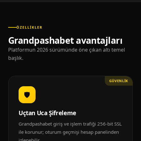
ÖZELLIKLER
Grandpashabet avantajları
Platformun 2026 sürümünde öne çıkan altı temel
başlık.
GÜVENLİK
🛡️
Uçtan Uca Şifreleme
Grandpashabet giriş ve işlem trafiği 256-bit SSL
ile korunur; oturum geçmişi hesap panelinden
izlenebilir.