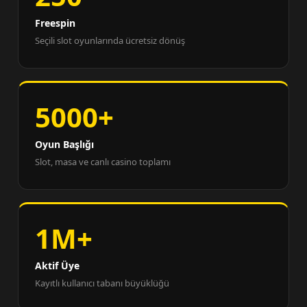
Freespin
Seçili slot oyunlarında ücretsiz dönüş
5000+
Oyun Başlığı
Slot, masa ve canlı casino toplamı
1M+
Aktif Üye
Kayıtlı kullanıcı tabanı büyüklüğü