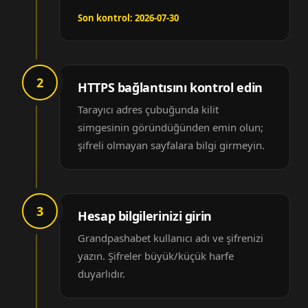
Son kontrol: 2026-07-30
2
HTTPS bağlantısını kontrol edin
Tarayıcı adres çubuğunda kilit
simgesinin göründüğünden emin olun;
şifreli olmayan sayfalara bilgi girmeyin.
3
Hesap bilgilerinizi girin
Grandpashabet kullanıcı adı ve şifrenizi
yazın. Şifreler büyük/küçük harfe
duyarlıdır.