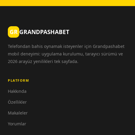
GR
GRANDPASHABET
Telefondan bahis oynamak isteyenler için Grandpashabet
mobil deneyimi: uygulama kurulumu, tarayıcı sürümü ve
2026 arayüz yenilikleri tek sayfada.
PLATFORM
Hakkında
Özellikler
Makaleler
Yorumlar