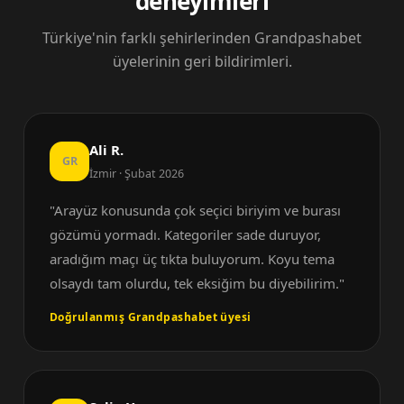
deneyimleri
Türkiye'nin farklı şehirlerinden Grandpashabet
üyelerinin geri bildirimleri.
Ali R.
GR
İzmir · Şubat 2026
"Arayüz konusunda çok seçici biriyim ve burası
gözümü yormadı. Kategoriler sade duruyor,
aradığım maçı üç tıkta buluyorum. Koyu tema
olsaydı tam olurdu, tek eksiğim bu diyebilirim."
Doğrulanmış Grandpashabet üyesi