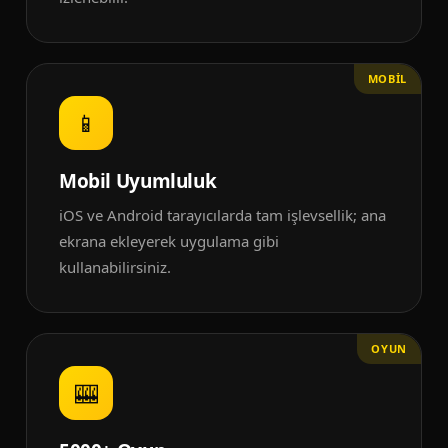
MOBİL
📱
Mobil Uyumluluk
iOS ve Android tarayıcılarda tam işlevsellik; ana
ekrana ekleyerek uygulama gibi
kullanabilirsiniz.
OYUN
🎰