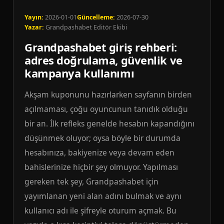
Yayın:
2026-01-01
Güncelleme:
2026-07-30
Yazar:
Grandpashabet Editör Ekibi
Grandpashabet giriş rehberi:
adres doğrulama, güvenlik ve
kampanya kullanımı
Akşam kuponunu hazırlarken sayfanın birden
açılmaması, çoğu oyuncunun tanıdık olduğu
bir an. İlk refleks genelde hesabın kapandığını
düşünmek oluyor; oysa böyle bir durumda
hesabınıza, bakiyenize veya devam eden
bahislerinize hiçbir şey olmuyor. Yapılması
gereken tek şey, Grandpashabet için
yayımlanan yeni alan adını bulmak ve aynı
kullanıcı adı ile şifreyle oturum açmak. Bu