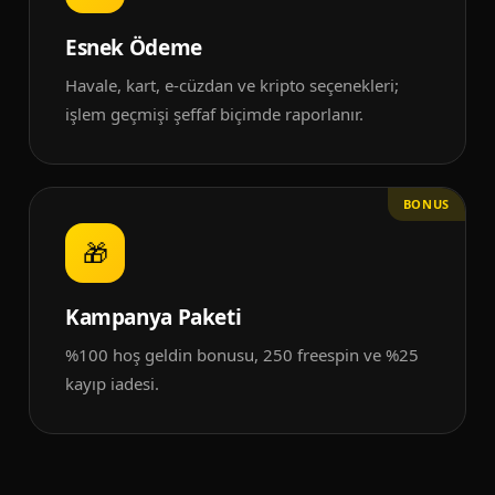
Esnek Ödeme
Havale, kart, e-cüzdan ve kripto seçenekleri;
işlem geçmişi şeffaf biçimde raporlanır.
BONUS
🎁
Kampanya Paketi
%100 hoş geldin bonusu, 250 freespin ve %25
kayıp iadesi.