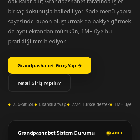
dakikalar alır; Grandpashabet tarafında işler
birkaç dokunuşla hallediliyor. Sade menü yapısı
sayesinde kupon oluşturmak da bakiye görmek
de aynı ekrandan mümkün, 1M+ üye bu
pratikliği tercih ediyor.
Grandpashabet Giriş Yap →
Nasıl Giriş Yapılır?
256-bit SSL
Lisanslı altyapı
7/24 Türkçe destek
1M+ üye
Grandpashabet Sistem Durumu
CANLI