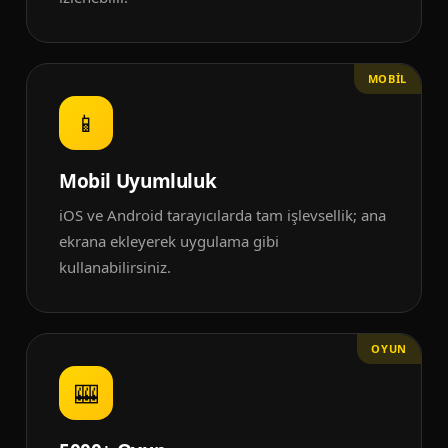
MOBİL
📱
Mobil Uyumluluk
iOS ve Android tarayıcılarda tam işlevsellik; ana
ekrana ekleyerek uygulama gibi
kullanabilirsiniz.
OYUN
🎰