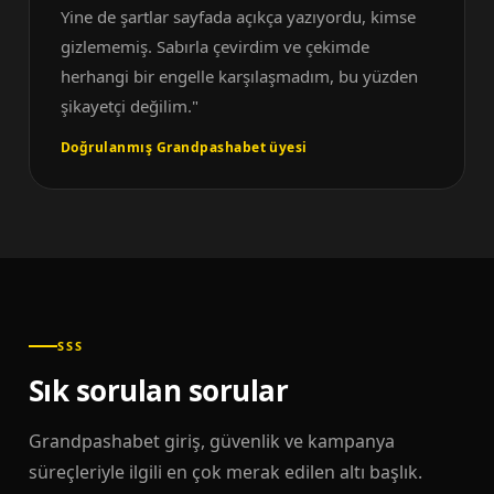
Yine de şartlar sayfada açıkça yazıyordu, kimse
gizlememiş. Sabırla çevirdim ve çekimde
herhangi bir engelle karşılaşmadım, bu yüzden
şikayetçi değilim."
Doğrulanmış Grandpashabet üyesi
SSS
Sık sorulan sorular
Grandpashabet giriş, güvenlik ve kampanya
süreçleriyle ilgili en çok merak edilen altı başlık.