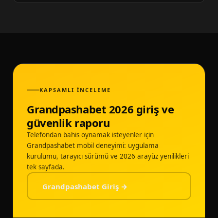
KAPSAMLI İNCELEME
Grandpashabet 2026 giriş ve
güvenlik raporu
Telefondan bahis oynamak isteyenler için
Grandpashabet mobil deneyimi: uygulama
kurulumu, tarayıcı sürümü ve 2026 arayüz yenilikleri
tek sayfada.
Grandpashabet Giriş →