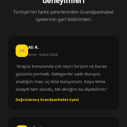
deneyimleri
Türkiye'nin farklı şehirlerinden Grandpashabet
üyelerinin geri bildirimleri.
Ali R.
GR
İzmir · Şubat 2026
"Arayüz konusunda çok seçici biriyim ve burası
gözümü yormadı. Kategoriler sade duruyor,
aradığım maçı üç tıkta buluyorum. Koyu tema
olsaydı tam olurdu, tek eksiğim bu diyebilirim."
Doğrulanmış Grandpashabet üyesi