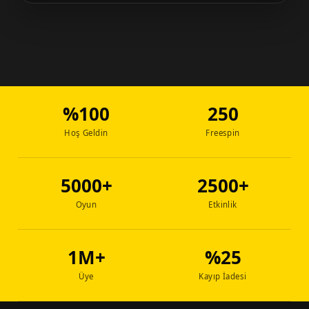
%100
250
Hoş Geldin
Freespin
5000+
2500+
Oyun
Etkinlik
1M+
%25
Üye
Kayıp İadesi