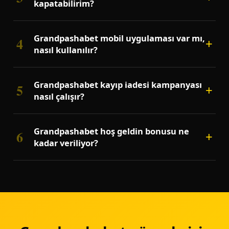
kapatabilirim?
tıklamanız yeterli. Kullanıcı adı ve şifrenizi
ve mesai saatlerine göre değişiyor.
yazdıktan sonra panel doğrudan açılır. Şifrenizi
Kapatma talebi canlı destek üzerinden ya da
hatırlamıyorsanız e-posta ya da telefon
Grandpashabet mobil uygulaması var mı,
4
+
sisteme kayıtlı e-posta adresinizden iletiliyor.
nasıl kullanılır?
doğrulamasıyla yenileyebilir, ardından sayfaya
Grandpashabet ekibi bakiyenizi kontrol ettikten
sorunsuz erişebilirsiniz.
sonra hesabı donduruyor ve kalıcı olarak
Telefon tarayıcısından açılan Grandpashabet
kapatıyor. Bir süre ara vermek isteyenler için
Grandpashabet kayıp iadesi kampanyası
5
+
arayüzü ekran boyutuna kendini uyarlıyor;
nasıl çalışır?
geçici mola seçeneği de bulunuyor.
bunun yanında Android cihazlar için kurulum
dosyası da sunuluyor. iOS kullanan üyeler siteyi
Haftalık zarar hesaplanıyor ve bu tutarın 25
ana ekrana kısayol olarak ekleyerek uygulamaya
Grandpashabet hoş geldin bonusu ne
6
+
oranındaki bölümü hesabınıza geri yükleniyor.
kadar veriliyor?
çok yakın bir deneyim elde edebiliyor.
Grandpashabet tarafında iade genelde pazartesi
günleri tanımlanıyor ve düşük çevrim şartıyla
Yeni kayıt olan üyeler için Grandpashabet
kullanılabiliyor. Kampanyanın üst sınırı kural
tarafında ilk yatırıma özel 100 oranında hoş
metninde açıkça belirtiliyor.
geldin desteği ve 250 adet ücretsiz dönüş
tanımlanıyor. Kampanyaya katılmak isteyen
kullanıcının hesap bilgilerini doğrulaması ve