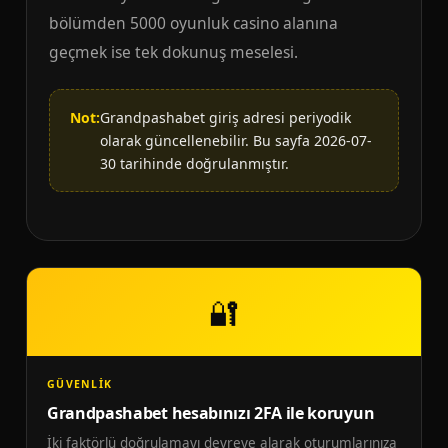
bölümden 5000 oyunluk casino alanına
geçmek ise tek dokunuş meselesi.
Not:
Grandpashabet giriş adresi periyodik
olarak güncellenebilir. Bu sayfa 2026-07-
30 tarihinde doğrulanmıştır.
🔐
GÜVENLIK
Grandpashabet hesabınızı 2FA ile koruyun
İki faktörlü doğrulamayı devreye alarak oturumlarınıza