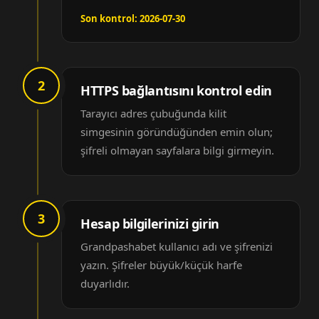
Son kontrol: 2026-07-30
2
HTTPS bağlantısını kontrol edin
Tarayıcı adres çubuğunda kilit
simgesinin göründüğünden emin olun;
şifreli olmayan sayfalara bilgi girmeyin.
3
Hesap bilgilerinizi girin
Grandpashabet kullanıcı adı ve şifrenizi
yazın. Şifreler büyük/küçük harfe
duyarlıdır.