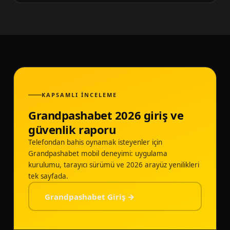
KAPSAMLI İNCELEME
Grandpashabet 2026 giriş ve
güvenlik raporu
Telefondan bahis oynamak isteyenler için
Grandpashabet mobil deneyimi: uygulama
kurulumu, tarayıcı sürümü ve 2026 arayüz yenilikleri
tek sayfada.
Grandpashabet Giriş →