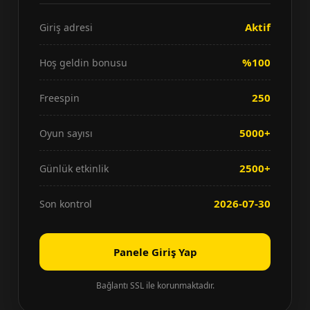
Aktif
Giriş adresi
%100
Hoş geldin bonusu
250
Freespin
5000+
Oyun sayısı
2500+
Günlük etkinlik
2026-07-30
Son kontrol
Panele Giriş Yap
Bağlantı SSL ile korunmaktadır.