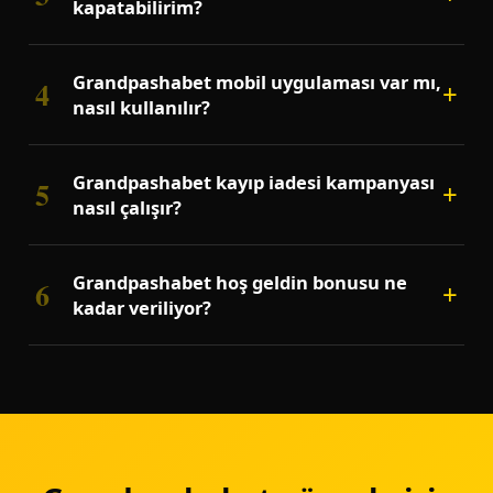
kapatabilirim?
tıklamanız yeterli. Kullanıcı adı ve şifrenizi
ve mesai saatlerine göre değişiyor.
yazdıktan sonra panel doğrudan açılır. Şifrenizi
Kapatma talebi canlı destek üzerinden ya da
hatırlamıyorsanız e-posta ya da telefon
Grandpashabet mobil uygulaması var mı,
4
+
sisteme kayıtlı e-posta adresinizden iletiliyor.
nasıl kullanılır?
doğrulamasıyla yenileyebilir, ardından sayfaya
Grandpashabet ekibi bakiyenizi kontrol ettikten
sorunsuz erişebilirsiniz.
sonra hesabı donduruyor ve kalıcı olarak
Telefon tarayıcısından açılan Grandpashabet
kapatıyor. Bir süre ara vermek isteyenler için
Grandpashabet kayıp iadesi kampanyası
5
+
arayüzü ekran boyutuna kendini uyarlıyor;
nasıl çalışır?
geçici mola seçeneği de bulunuyor.
bunun yanında Android cihazlar için kurulum
dosyası da sunuluyor. iOS kullanan üyeler siteyi
Haftalık zarar hesaplanıyor ve bu tutarın 25
ana ekrana kısayol olarak ekleyerek uygulamaya
Grandpashabet hoş geldin bonusu ne
6
+
oranındaki bölümü hesabınıza geri yükleniyor.
kadar veriliyor?
çok yakın bir deneyim elde edebiliyor.
Grandpashabet tarafında iade genelde pazartesi
günleri tanımlanıyor ve düşük çevrim şartıyla
Yeni kayıt olan üyeler için Grandpashabet
kullanılabiliyor. Kampanyanın üst sınırı kural
tarafında ilk yatırıma özel 100 oranında hoş
metninde açıkça belirtiliyor.
geldin desteği ve 250 adet ücretsiz dönüş
tanımlanıyor. Kampanyaya katılmak isteyen
kullanıcının hesap bilgilerini doğrulaması ve