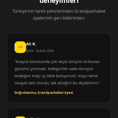
deneyimleri
Türkiye'nin farklı şehirlerinden Grandpashabet
üyelerinin geri bildirimleri.
Ali R.
GR
İzmir · Şubat 2026
"Arayüz konusunda çok seçici biriyim ve burası
gözümü yormadı. Kategoriler sade duruyor,
aradığım maçı üç tıkta buluyorum. Koyu tema
olsaydı tam olurdu, tek eksiğim bu diyebilirim."
Doğrulanmış Grandpashabet üyesi