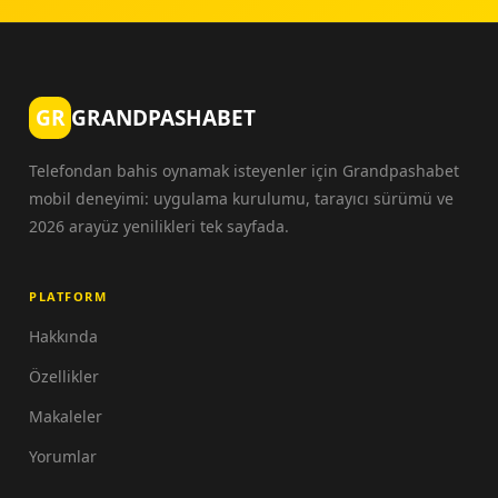
GR
GRANDPASHABET
Telefondan bahis oynamak isteyenler için Grandpashabet
mobil deneyimi: uygulama kurulumu, tarayıcı sürümü ve
2026 arayüz yenilikleri tek sayfada.
PLATFORM
Hakkında
Özellikler
Makaleler
Yorumlar