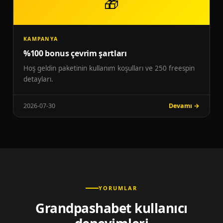
🎁
KAMPANYA
%100 bonus çevrim şartları
Hoş geldin paketinin kullanım koşulları ve 250 freespin
detayları.
2026-07-30
Devamı →
YORUMLAR
Grandpashabet kullanıcı