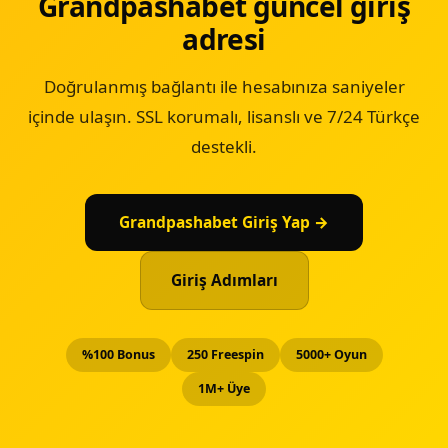
Grandpashabet güncel giriş
promosyonlar alanından bonusu talep etmesi
adresi
gerekiyor.
Doğrulanmış bağlantı ile hesabınıza saniyeler
içinde ulaşın. SSL korumalı, lisanslı ve 7/24 Türkçe
destekli.
Grandpashabet Giriş Yap →
Giriş Adımları
%100 Bonus
250 Freespin
5000+ Oyun
1M+ Üye