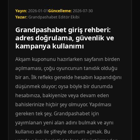
Yayın:
2026-01-01
Güncelleme:
2026-07-30
Yazar:
Grandpashabet Editör Ekibi
Grandpashabet giriş rehberi:
adres doğrulama, güvenlik ve
kampanya kullanımı
Akşam kuponunu hazırlarken sayfanın birden
açılmaması, çoğu oyuncunun tanıdık olduğu
bir an. İlk refleks genelde hesabın kapandığını
düşünmek oluyor; oysa böyle bir durumda
hesabınıza, bakiyenize veya devam eden
bahislerinize hiçbir şey olmuyor. Yapılması
gereken tek şey, Grandpashabet için
yayımlanan yeni alan adını bulmak ve aynı
kullanıcı adı ile şifreyle oturum açmak. Bu