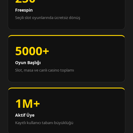
Freespin
Seçili slot oyunlarında ücretsiz dönüş
5000+
Oyun Başlığı
Slot, masa ve canlı casino toplamı
1M+
Aktif Üye
Kayıtlı kullanıcı tabanı büyüklüğü