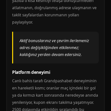
yazıda o kısa kesintiyi telaşa dönüştürmeden
atlatmanın, doğrulanmış adrese ulaşmanın ve
taklit sayfalardan korunmanın yolları
paylaşılıyor.
Aktif bonuslarınız ve çevrim ilerlemeniz
adres değişikliğinden etkilenmez;
kaldığınız yerden devam edersiniz.
Platform deneyimi
Canlı bahis tarafı Grandpashabet deneyiminin
en hareketli kısmı; oranlar maç içindeki bir gol
ya da kırmızı kart sonrasında neredeyse anında
yenileniyor, kupon ekranı takılma yaşatmıyor.
2500 dolayında etkinliğin sıralandığı bu