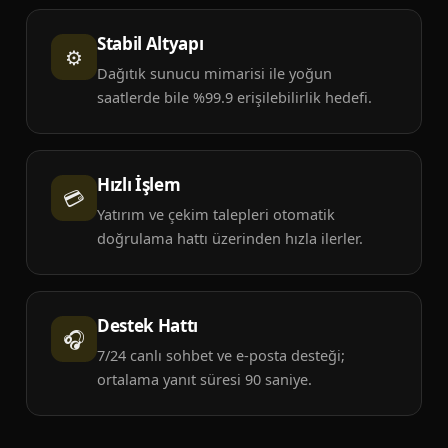
Stabil Altyapı
⚙️
Dağıtık sunucu mimarisi ile yoğun
saatlerde bile %99.9 erişilebilirlik hedefi.
Hızlı İşlem
💳
Yatırım ve çekim talepleri otomatik
doğrulama hattı üzerinden hızla ilerler.
Destek Hattı
🎧
7/24 canlı sohbet ve e-posta desteği;
ortalama yanıt süresi 90 saniye.