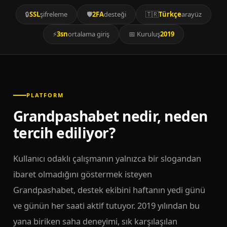
🔒
SSL
şifreleme
🛡️
2FA
desteği
🇹🇷
Türkçe
arayüz
⚡
3sn
ortalama giriş
📅 Kuruluş
2019
PLATFORM
Grandpashabet nedir, neden
tercih ediliyor?
Kullanıcı odaklı çalışmanın yalnızca bir slogandan
ibaret olmadığını göstermek isteyen
Grandpashabet, destek ekibini haftanın yedi günü
ve günün her saati aktif tutuyor. 2019 yılından bu
yana biriken saha deneyimi, sık karşılaşılan