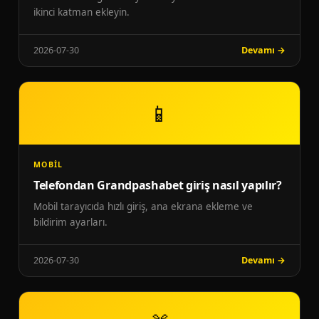
ikinci katman ekleyin.
2026-07-30
Devamı →
📱
MOBIL
Telefondan Grandpashabet giriş nasıl yapılır?
Mobil tarayıcıda hızlı giriş, ana ekrana ekleme ve
bildirim ayarları.
2026-07-30
Devamı →