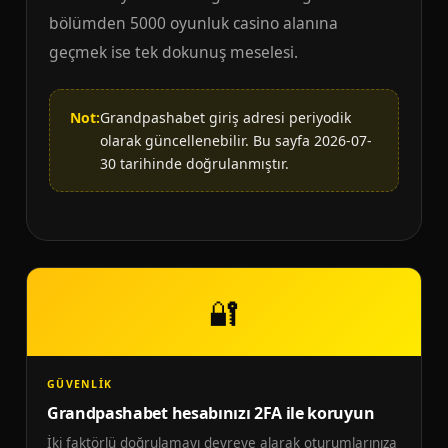
bölümden 5000 oyunluk casino alanına
geçmek ise tek dokunuş meselesi.
Not:
Grandpashabet giriş adresi periyodik
olarak güncellenebilir. Bu sayfa 2026-07-
30 tarihinde doğrulanmıştır.
🔐
GÜVENLIK
Grandpashabet hesabınızı 2FA ile koruyun
İki faktörlü doğrulamayı devreye alarak oturumlarınıza