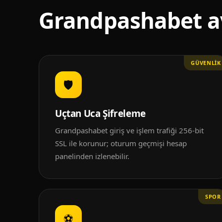
Grandpashabet av
GÜVENLİK
🛡️
Uçtan Uca Şifreleme
Grandpashabet giriş ve işlem trafiği 256-bit
SSL ile korunur; oturum geçmişi hesap
panelinden izlenebilir.
SPOR
⚽