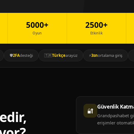
5000+
2500+
Oyun
Etkinlik
🛡️
2FA
desteği
🇹🇷
Türkçe
arayüz
⚡
3sn
ortalama giriş
Güvenlik Katm
🔐
dir,
Grandpashabet giri
erişimler otomati
iyor?