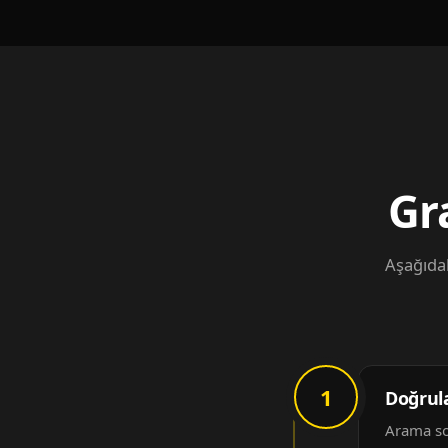
Gr
Aşağıdak
1
Doğrul
Arama so