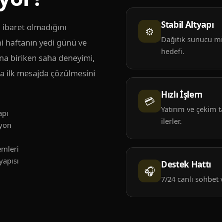
Stabil Altyapı
n ibaret olmadığını
⚙️
Dağıtık sunucu mim
i haftanın yedi günü ve
hedefi.
ana biriken saha deneyimi,
a ilk mesajda çözülmesini
Hızlı İşlem
💳
Yatırım ve çekim 
apı
ilerler.
syon
emleri
yapısı
Destek Hattı
🎧
7/24 canlı sohbet 