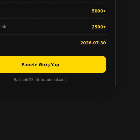
5000+
2500+
lik
2026-07-30
Panele Giriş Yap
Bağlantı SSL ile korunmaktadır.