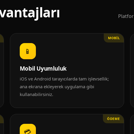
antajları
Platfo
MOBİL
📱
Mobil Uyumluluk
iOS ve Android tarayıcılarda tam işlevsellik;
ana ekrana ekleyerek uygulama gibi
kullanabilirsiniz.
ÖDEME
💳