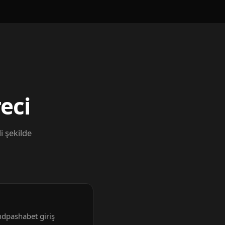
eci
i şekilde
ndpashabet giriş