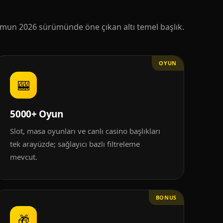
rmun 2026 sürümünde öne çıkan altı temel başlık.
OYUN
🎰
5000+ Oyun
Slot, masa oyunları ve canlı casino başlıkları
tek arayüzde; sağlayıcı bazlı filtreleme
mevcut.
BONUS
🎁