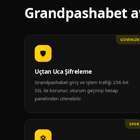
Grandpashabet av
GÜVENLİK
🛡️
Uçtan Uca Şifreleme
Grandpashabet giriş ve işlem trafiği 256-bit
SSL ile korunur; oturum geçmişi hesap
panelinden izlenebilir.
SPOR
⚽