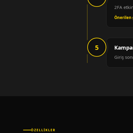
2FA etki
Önerilen 
5
Kampan
Giriş son
ÖZELLIKLER