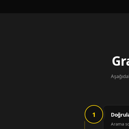
Gr
Aşağıdak
1
Doğrul
Arama so