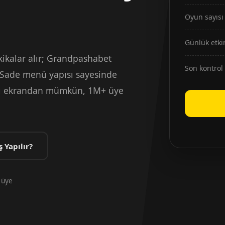
Oyun sayısı
Günlük etkin
kikalar alır; Grandpashabet
Son kontrol
r. Sade menü yapısı sayesinde
nı ekrandan mümkün, 1M+ üye
ş Yapılır?
 üye