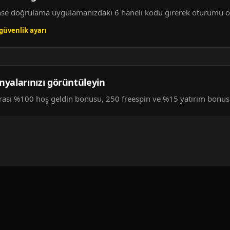
nse doğrulama uygulamanızdaki 6 haneli kodu girerek oturumu o
güvenlik ayarı
yalarınızı görüntüleyin
rası %100 hoş geldin bonusu, 250 freespin ve %15 yatırım bonusu 