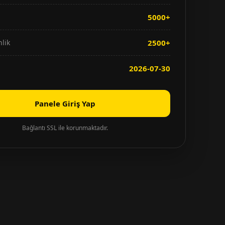
5000+
2500+
lik
2026-07-30
Panele Giriş Yap
Bağlantı SSL ile korunmaktadır.