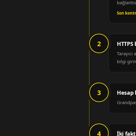
bağlantıs
Son kontr
2
HTTPS b
Tarayıcı
bilgi gir
3
Hesap bi
Grandpash
4
İki fak