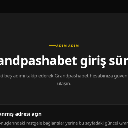
ADIM ADIM
andpashabet giriş sür
i beş adımı takip ederek Grandpashabet hesabınıza güvenl
ulaşın.
anmış adresi açın
nuçlarındaki rastgele bağlantılar yerine bu sayfadaki güncel Gra