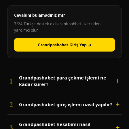
Cevabını bulamadınız mı?
7/24 Türkçe destek ekibi canlı sohbet üzerinden
yardımcı olur.
Grandpashabet Giriş Yap →
Grandpashabet para çekme işlemi ne
1
+
kadar sürer?
Talep oluşturulduktan sonra Grandpashabet
2
+
Grandpashabet giriş işlemi nasıl yapılır?
finans birimi işlemi çoğunlukla on beş dakika ile
bir saat arasında onaylıyor. Akşam saatlerindeki
Grandpashabet hesabınıza girmek için güncel
yoğunlukta bu süre bir miktar uzayabiliyor;
Grandpashabet hesabımı nasıl
3
+
adrese ulaşıp sağ üst köşedeki giriş butonuna
banka tarafındaki bekleme ise seçilen yönteme