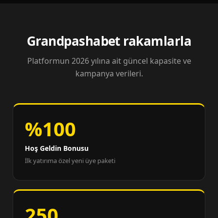
Grandpashabet rakamlarla
Platformun 2026 yılına ait güncel kapasite ve
kampanya verileri.
%100
Hoş Geldin Bonusu
İlk yatırıma özel yeni üye paketi
250