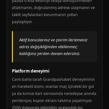
yazıda o kısa kesintiyi telaşa dönüştürmeden
atlatmanın, doğrulanmış adrese ulaşmanın ve
taklit sayfalardan korunmanın yolları
paylaşılıyor.
Aktif bonuslarınız ve çevrim ilerlemeniz
adres değişikliğinden etkilenmez;
kaldığınız yerden devam edersiniz.
Platform deneyimi
Canlı bahis tarafı Grandpashabet deneyiminin
en hareketli kısmı; oranlar maç içindeki bir gol
ya da kırmızı kart sonrasında neredeyse anında
yenileniyor, kupon ekranı takılma yaşatmıyor.
2500 dolayında etkinliğin sıralandığı bu