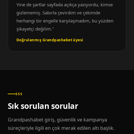
Yine de şartlar sayfada açıkça yazıyordu, kimse
gizlememiş. Sabırla çevirdim ve çekimde
herhangi bir engelle karşılaşmadım, bu yüzden
şikayetçi değilim."
Doğrulanmış Grandpashabet üyesi
SSS
Sık sorulan sorular
Grandpashabet giriş, güvenlik ve kampanya
süreçleriyle ilgili en çok merak edilen altı başlık.