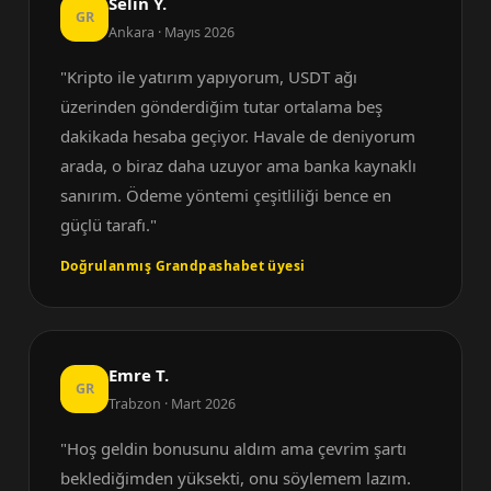
Selin Y.
GR
Ankara · Mayıs 2026
"Kripto ile yatırım yapıyorum, USDT ağı
üzerinden gönderdiğim tutar ortalama beş
dakikada hesaba geçiyor. Havale de deniyorum
arada, o biraz daha uzuyor ama banka kaynaklı
sanırım. Ödeme yöntemi çeşitliliği bence en
güçlü tarafı."
Doğrulanmış Grandpashabet üyesi
Emre T.
GR
Trabzon · Mart 2026
"Hoş geldin bonusunu aldım ama çevrim şartı
beklediğimden yüksekti, onu söylemem lazım.