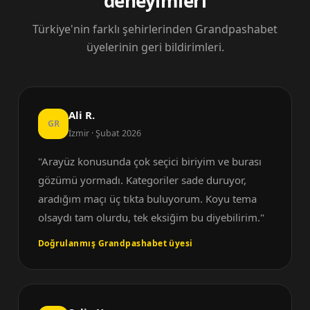
deneyimleri
Türkiye'nin farklı şehirlerinden Grandpashabet
üyelerinin geri bildirimleri.
Ali R.
GR
İzmir · Şubat 2026
"Arayüz konusunda çok seçici biriyim ve burası
gözümü yormadı. Kategoriler sade duruyor,
aradığım maçı üç tıkta buluyorum. Koyu tema
olsaydı tam olurdu, tek eksiğim bu diyebilirim."
Doğrulanmış Grandpashabet üyesi