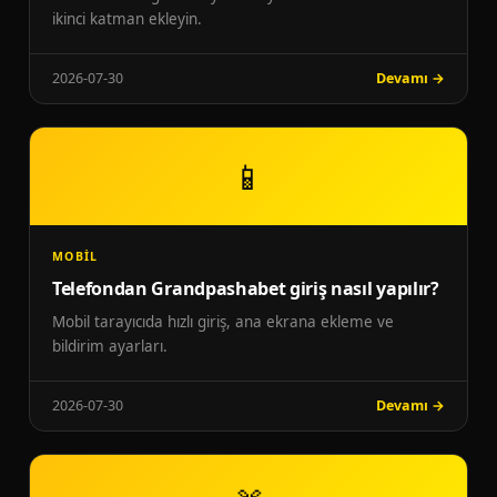
ikinci katman ekleyin.
2026-07-30
Devamı →
📱
MOBIL
Telefondan Grandpashabet giriş nasıl yapılır?
Mobil tarayıcıda hızlı giriş, ana ekrana ekleme ve
bildirim ayarları.
2026-07-30
Devamı →