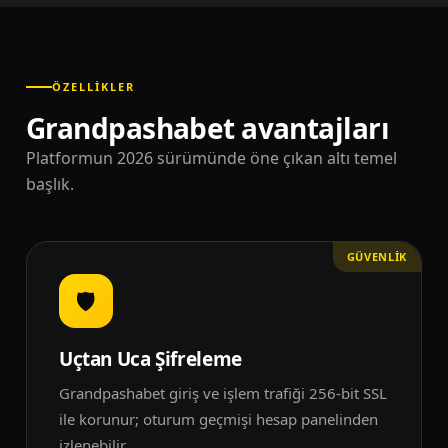
ÖZELLIKLER
Grandpashabet avantajları
Platformun 2026 sürümünde öne çıkan altı temel
başlık.
GÜVENLİK
🛡️
Uçtan Uca Şifreleme
Grandpashabet giriş ve işlem trafiği 256-bit SSL
ile korunur; oturum geçmişi hesap panelinden
izlenebilir.