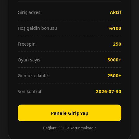
Aktif
Giriş adresi
%100
Hoş geldin bonusu
250
Freespin
5000+
Oyun sayısı
2500+
Günlük etkinlik
2026-07-30
Son kontrol
Panele Giriş Yap
Bağlantı SSL ile korunmaktadır.