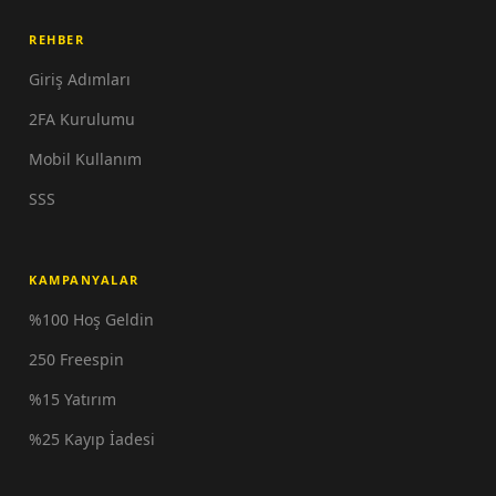
REHBER
Giriş Adımları
2FA Kurulumu
Mobil Kullanım
SSS
KAMPANYALAR
%100 Hoş Geldin
250 Freespin
%15 Yatırım
%25 Kayıp İadesi