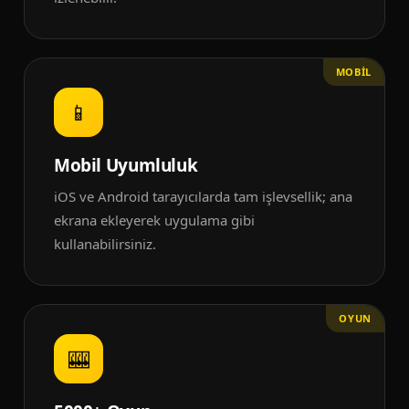
MOBİL
📱
Mobil Uyumluluk
iOS ve Android tarayıcılarda tam işlevsellik; ana
ekrana ekleyerek uygulama gibi
kullanabilirsiniz.
OYUN
🎰