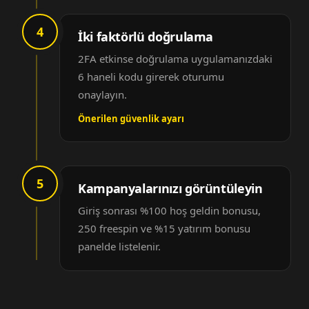
4
İki faktörlü doğrulama
2FA etkinse doğrulama uygulamanızdaki
6 haneli kodu girerek oturumu
onaylayın.
Önerilen güvenlik ayarı
5
Kampanyalarınızı görüntüleyin
Giriş sonrası %100 hoş geldin bonusu,
250 freespin ve %15 yatırım bonusu
panelde listelenir.