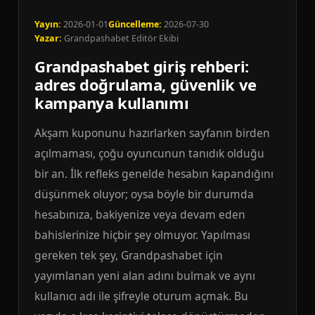
Yayın:
2026-01-01
Güncelleme:
2026-07-30
Yazar:
Grandpashabet Editör Ekibi
Grandpashabet giriş rehberi:
adres doğrulama, güvenlik ve
kampanya kullanımı
Akşam kuponunu hazırlarken sayfanın birden
açılmaması, çoğu oyuncunun tanıdık olduğu
bir an. İlk refleks genelde hesabın kapandığını
düşünmek oluyor; oysa böyle bir durumda
hesabınıza, bakiyenize veya devam eden
bahislerinize hiçbir şey olmuyor. Yapılması
gereken tek şey, Grandpashabet için
yayımlanan yeni alan adını bulmak ve aynı
kullanıcı adı ile şifreyle oturum açmak. Bu