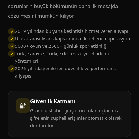
sorunların büyük bölümünün daha ilk mesajda
çözülmesini mümkün kılıyor.
2019 yılından bu yana kesintisiz hizmet veren altyapı
Uluslararası lisans kapsamında denetlenen operasyon
5000+ oyun ve 2500+ günlük spor etkinliği
Türkçe arayüz, Türkçe destek ve yerel ödeme
yöntemleri
2026 yılında yenilenen güvenlik ve performans
altyapısı
Güvenlik Katmanı
🔐
Grandpashabet giriş oturumları uçtan uca
şifrelenir, şüpheli erişimler otomatik olarak
durdurulur.