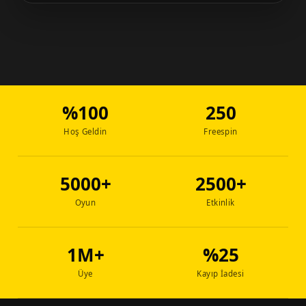
%100
250
Hoş Geldin
Freespin
5000+
2500+
Oyun
Etkinlik
1M+
%25
Üye
Kayıp İadesi