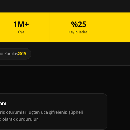
1M+
%25
Üye
Kayıp İadesi
📅 Kuruluş
2019
anı
ş oturumları uçtan uca şifrelenir, şüpheli
k olarak durdurulur.