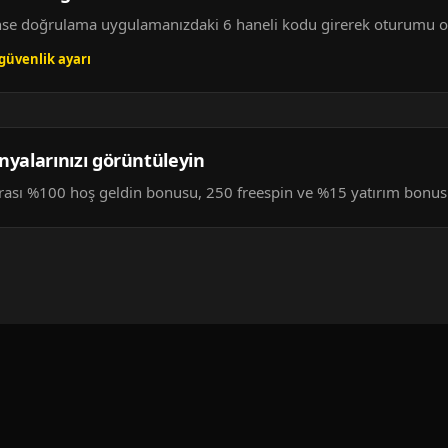
nse doğrulama uygulamanızdaki 6 haneli kodu girerek oturumu o
güvenlik ayarı
yalarınızı görüntüleyin
rası %100 hoş geldin bonusu, 250 freespin ve %15 yatırım bonusu 