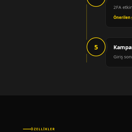
2FA etki
Önerilen 
5
Kampan
Giriş son
ÖZELLIKLER