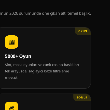
rmun 2026 sürümünde öne çıkan altı temel başlık.
OYUN
🎰
5000+ Oyun
Slot, masa oyunları ve canlı casino başlıkları
tek arayüzde; sağlayıcı bazlı filtreleme
mevcut.
BONUS
🎁