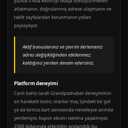
yazıda o kısa kesintiyi telaşa dönüştürmeden
atlatmanın, doğrulanmış adrese ulaşmanın ve
taklit sayfalardan korunmanın yolları
paylaşılıyor.
Aktif bonuslarınız ve çevrim ilerlemeniz
adres değişikliğinden etkilenmez;
kaldığınız yerden devam edersiniz.
Platform deneyimi
Canlı bahis tarafı Grandpashabet deneyiminin
en hareketli kısmı; oranlar maç içindeki bir gol
ya da kırmızı kart sonrasında neredeyse anında
yenileniyor, kupon ekranı takılma yaşatmıyor.
2500 dolayında etkinliğin sıralandığı bu