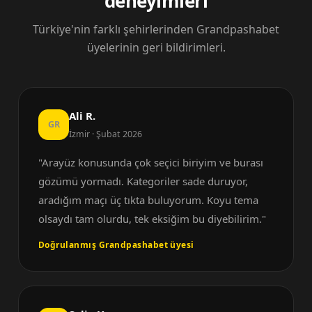
deneyimleri
Türkiye'nin farklı şehirlerinden Grandpashabet
üyelerinin geri bildirimleri.
Ali R.
GR
İzmir · Şubat 2026
"Arayüz konusunda çok seçici biriyim ve burası
gözümü yormadı. Kategoriler sade duruyor,
aradığım maçı üç tıkta buluyorum. Koyu tema
olsaydı tam olurdu, tek eksiğim bu diyebilirim."
Doğrulanmış Grandpashabet üyesi