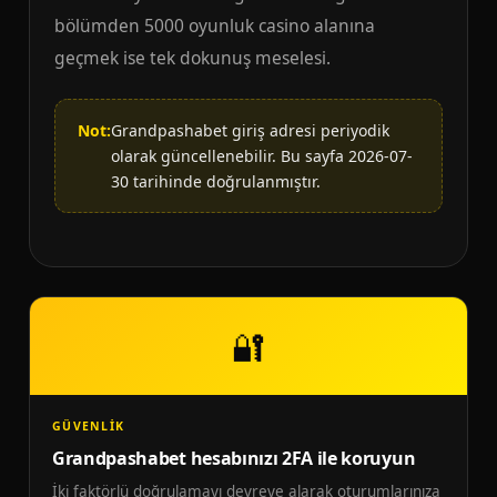
bölümden 5000 oyunluk casino alanına
geçmek ise tek dokunuş meselesi.
Not:
Grandpashabet giriş adresi periyodik
olarak güncellenebilir. Bu sayfa 2026-07-
30 tarihinde doğrulanmıştır.
🔐
GÜVENLIK
Grandpashabet hesabınızı 2FA ile koruyun
İki faktörlü doğrulamayı devreye alarak oturumlarınıza