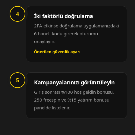
4
İki faktörlü doğrulama
2FA etkinse doğrulama uygulamanızdaki
6 haneli kodu girerek oturumu
onaylayın.
Önerilen güvenlik ayarı
5
Kampanyalarınızı görüntüleyin
Giriş sonrası %100 hoş geldin bonusu,
250 freespin ve %15 yatırım bonusu
panelde listelenir.