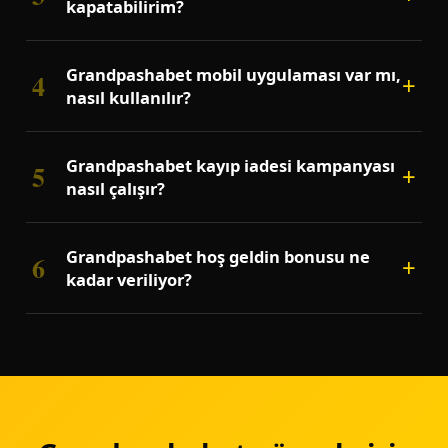
kapatabilirim?
tıklamanız yeterli. Kullanıcı adı ve şifrenizi
ve mesai saatlerine göre değişiyor.
yazdıktan sonra panel doğrudan açılır. Şifrenizi
Kapatma talebi canlı destek üzerinden ya da
hatırlamıyorsanız e-posta ya da telefon
Grandpashabet mobil uygulaması var mı,
4
+
sisteme kayıtlı e-posta adresinizden iletiliyor.
nasıl kullanılır?
doğrulamasıyla yenileyebilir, ardından sayfaya
Grandpashabet ekibi bakiyenizi kontrol ettikten
sorunsuz erişebilirsiniz.
sonra hesabı donduruyor ve kalıcı olarak
Telefon tarayıcısından açılan Grandpashabet
kapatıyor. Bir süre ara vermek isteyenler için
Grandpashabet kayıp iadesi kampanyası
5
+
arayüzü ekran boyutuna kendini uyarlıyor;
nasıl çalışır?
geçici mola seçeneği de bulunuyor.
bunun yanında Android cihazlar için kurulum
dosyası da sunuluyor. iOS kullanan üyeler siteyi
Haftalık zarar hesaplanıyor ve bu tutarın 25
ana ekrana kısayol olarak ekleyerek uygulamaya
Grandpashabet hoş geldin bonusu ne
6
+
oranındaki bölümü hesabınıza geri yükleniyor.
kadar veriliyor?
çok yakın bir deneyim elde edebiliyor.
Grandpashabet tarafında iade genelde pazartesi
günleri tanımlanıyor ve düşük çevrim şartıyla
Yeni kayıt olan üyeler için Grandpashabet
kullanılabiliyor. Kampanyanın üst sınırı kural
tarafında ilk yatırıma özel 100 oranında hoş
metninde açıkça belirtiliyor.
geldin desteği ve 250 adet ücretsiz dönüş
tanımlanıyor. Kampanyaya katılmak isteyen
kullanıcının hesap bilgilerini doğrulaması ve