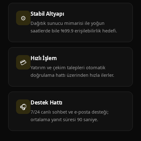
Stabil Altyapı
⚙️
Dağıtık sunucu mimarisi ile yoğun
saatlerde bile %99.9 erişilebilirlik hedefi.
Hızlı İşlem
💳
Yatırım ve çekim talepleri otomatik
doğrulama hattı üzerinden hızla ilerler.
Destek Hattı
🎧
7/24 canlı sohbet ve e-posta desteği;
ortalama yanıt süresi 90 saniye.