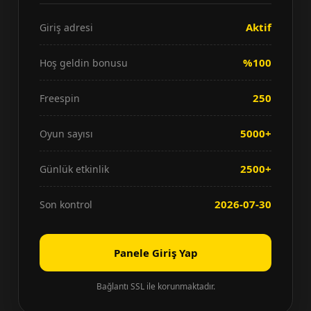
Aktif
Giriş adresi
%100
Hoş geldin bonusu
250
Freespin
5000+
Oyun sayısı
2500+
Günlük etkinlik
2026-07-30
Son kontrol
Panele Giriş Yap
Bağlantı SSL ile korunmaktadır.