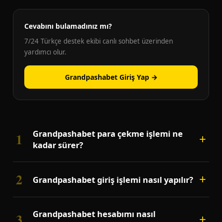
Cevabını bulamadınız mı?
7/24 Türkçe destek ekibi canlı sohbet üzerinden
yardımcı olur.
Grandpashabet Giriş Yap →
Grandpashabet para çekme işlemi ne
1
+
kadar sürer?
Talep oluşturulduktan sonra Grandpashabet
2
+
Grandpashabet giriş işlemi nasıl yapılır?
finans birimi işlemi çoğunlukla on beş dakika ile
bir saat arasında onaylıyor. Akşam saatlerindeki
Grandpashabet hesabınıza girmek için güncel
yoğunlukta bu süre bir miktar uzayabiliyor;
Grandpashabet hesabımı nasıl
3
+
adrese ulaşıp sağ üst köşedeki giriş butonuna
banka tarafındaki bekleme ise seçilen yönteme