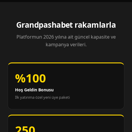
Grandpashabet rakamlarla
Platformun 2026 yılına ait güncel kapasite ve
kampanya verileri.
%100
Hoş Geldin Bonusu
İlk yatırıma özel yeni üye paketi
250