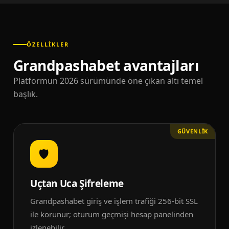
ÖZELLIKLER
Grandpashabet avantajları
Platformun 2026 sürümünde öne çıkan altı temel
başlık.
GÜVENLİK
🛡️
Uçtan Uca Şifreleme
Grandpashabet giriş ve işlem trafiği 256-bit SSL
ile korunur; oturum geçmişi hesap panelinden
izlenebilir.