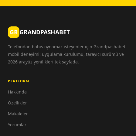
GR
GRANDPASHABET
Telefondan bahis oynamak isteyenler için Grandpashabet
mobil deneyimi: uygulama kurulumu, tarayıcı sürümü ve
2026 arayüz yenilikleri tek sayfada.
PLATFORM
Hakkında
Özellikler
Makaleler
Yorumlar