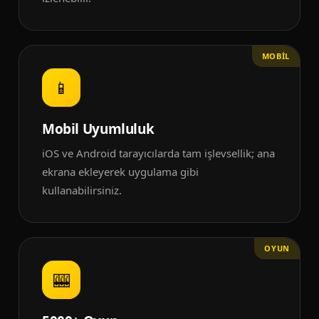
MOBİL
📱
Mobil Uyumluluk
iOS ve Android tarayıcılarda tam işlevsellik; ana
ekrana ekleyerek uygulama gibi
kullanabilirsiniz.
OYUN
🎰