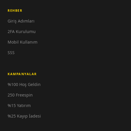
REHBER
Giriş Adımları
2FA Kurulumu
Mobil Kullanım
SSS
KAMPANYALAR
%100 Hoş Geldin
250 Freespin
%15 Yatırım
%25 Kayıp İadesi