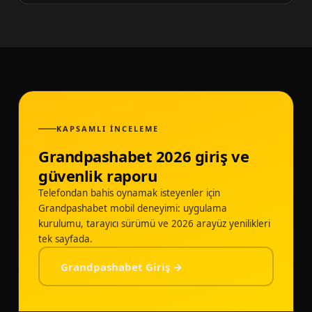
KAPSAMLI İNCELEME
Grandpashabet 2026 giriş ve
güvenlik raporu
Telefondan bahis oynamak isteyenler için
Grandpashabet mobil deneyimi: uygulama
kurulumu, tarayıcı sürümü ve 2026 arayüz yenilikleri
tek sayfada.
Grandpashabet Giriş →