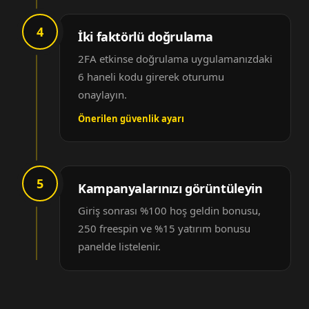
4
İki faktörlü doğrulama
2FA etkinse doğrulama uygulamanızdaki
6 haneli kodu girerek oturumu
onaylayın.
Önerilen güvenlik ayarı
5
Kampanyalarınızı görüntüleyin
Giriş sonrası %100 hoş geldin bonusu,
250 freespin ve %15 yatırım bonusu
panelde listelenir.