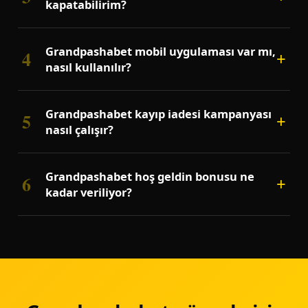
kapatabilirim?
tıklamanız yeterli. Kullanıcı adı ve şifrenizi
ve mesai saatlerine göre değişiyor.
yazdıktan sonra panel doğrudan açılır. Şifrenizi
Kapatma talebi canlı destek üzerinden ya da
hatırlamıyorsanız e-posta ya da telefon
Grandpashabet mobil uygulaması var mı,
4
+
sisteme kayıtlı e-posta adresinizden iletiliyor.
nasıl kullanılır?
doğrulamasıyla yenileyebilir, ardından sayfaya
Grandpashabet ekibi bakiyenizi kontrol ettikten
sorunsuz erişebilirsiniz.
sonra hesabı donduruyor ve kalıcı olarak
Telefon tarayıcısından açılan Grandpashabet
kapatıyor. Bir süre ara vermek isteyenler için
Grandpashabet kayıp iadesi kampanyası
5
+
arayüzü ekran boyutuna kendini uyarlıyor;
nasıl çalışır?
geçici mola seçeneği de bulunuyor.
bunun yanında Android cihazlar için kurulum
dosyası da sunuluyor. iOS kullanan üyeler siteyi
Haftalık zarar hesaplanıyor ve bu tutarın 25
ana ekrana kısayol olarak ekleyerek uygulamaya
Grandpashabet hoş geldin bonusu ne
6
+
oranındaki bölümü hesabınıza geri yükleniyor.
kadar veriliyor?
çok yakın bir deneyim elde edebiliyor.
Grandpashabet tarafında iade genelde pazartesi
günleri tanımlanıyor ve düşük çevrim şartıyla
Yeni kayıt olan üyeler için Grandpashabet
kullanılabiliyor. Kampanyanın üst sınırı kural
tarafında ilk yatırıma özel 100 oranında hoş
metninde açıkça belirtiliyor.
geldin desteği ve 250 adet ücretsiz dönüş
tanımlanıyor. Kampanyaya katılmak isteyen
kullanıcının hesap bilgilerini doğrulaması ve