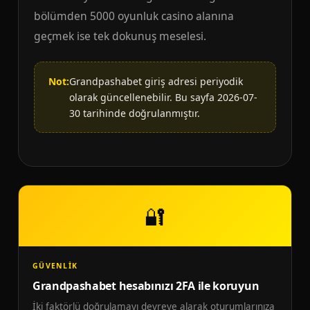
bölümden 5000 oyunluk casino alanına
geçmek ise tek dokunuş meselesi.
Not:
Grandpashabet giriş adresi periyodik
olarak güncellenebilir. Bu sayfa 2026-07-
30 tarihinde doğrulanmıştır.
🔐
GÜVENLIK
Grandpashabet hesabınızı 2FA ile koruyun
İki faktörlü doğrulamayı devreye alarak oturumlarınıza