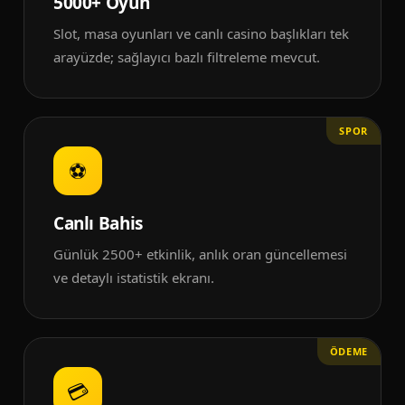
5000+ Oyun
Slot, masa oyunları ve canlı casino başlıkları tek
arayüzde; sağlayıcı bazlı filtreleme mevcut.
SPOR
⚽
Canlı Bahis
Günlük 2500+ etkinlik, anlık oran güncellemesi
ve detaylı istatistik ekranı.
ÖDEME
💳