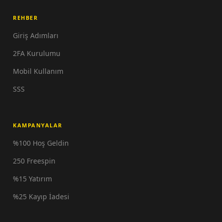
REHBER
Giriş Adımları
2FA Kurulumu
Mobil Kullanım
SSS
KAMPANYALAR
%100 Hoş Geldin
250 Freespin
%15 Yatırım
%25 Kayıp İadesi