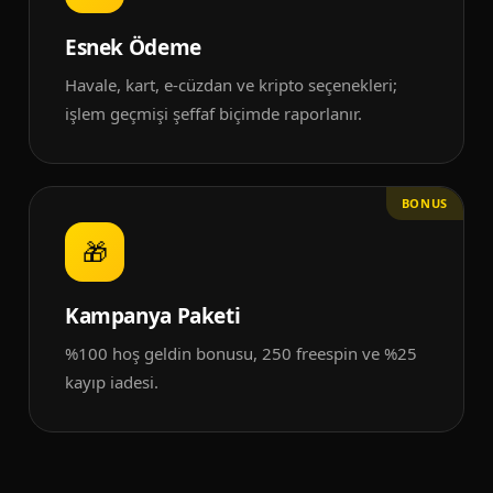
Esnek Ödeme
Havale, kart, e-cüzdan ve kripto seçenekleri;
işlem geçmişi şeffaf biçimde raporlanır.
BONUS
🎁
Kampanya Paketi
%100 hoş geldin bonusu, 250 freespin ve %25
kayıp iadesi.