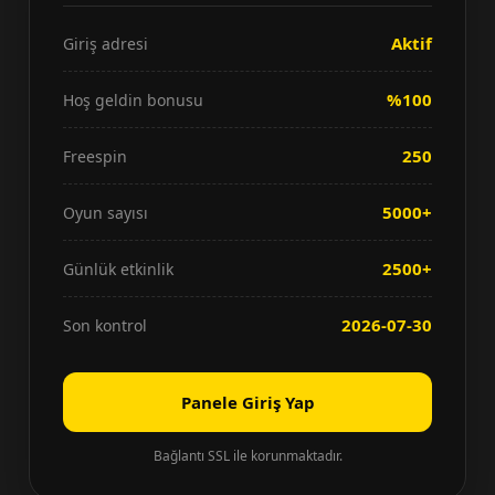
Aktif
Giriş adresi
%100
Hoş geldin bonusu
250
Freespin
5000+
Oyun sayısı
2500+
Günlük etkinlik
2026-07-30
Son kontrol
Panele Giriş Yap
Bağlantı SSL ile korunmaktadır.