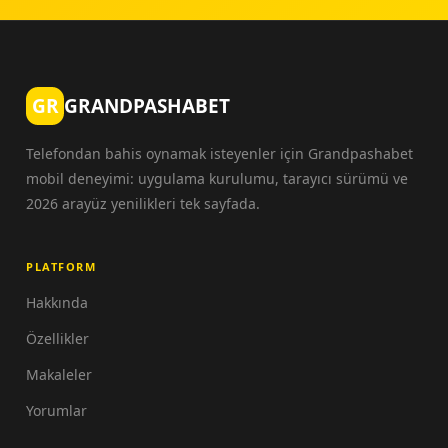
GR
GRANDPASHABET
Telefondan bahis oynamak isteyenler için Grandpashabet
mobil deneyimi: uygulama kurulumu, tarayıcı sürümü ve
2026 arayüz yenilikleri tek sayfada.
PLATFORM
Hakkında
Özellikler
Makaleler
Yorumlar