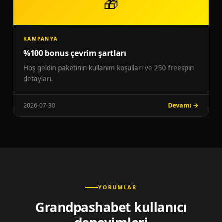
🎁
KAMPANYA
%100 bonus çevrim şartları
Hoş geldin paketinin kullanım koşulları ve 250 freespin
detayları.
2026-07-30
Devamı →
YORUMLAR
Grandpashabet kullanıcı