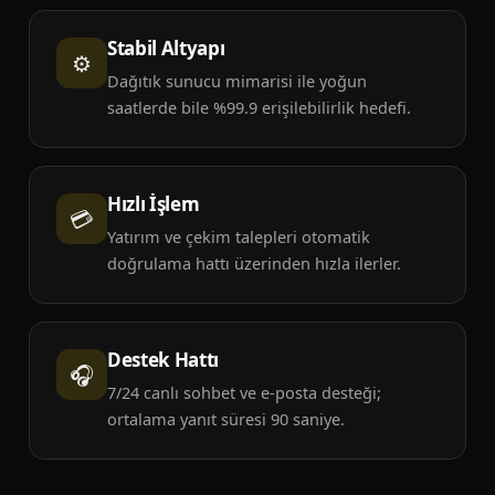
Stabil Altyapı
⚙️
Dağıtık sunucu mimarisi ile yoğun
saatlerde bile %99.9 erişilebilirlik hedefi.
Hızlı İşlem
💳
Yatırım ve çekim talepleri otomatik
doğrulama hattı üzerinden hızla ilerler.
Destek Hattı
🎧
7/24 canlı sohbet ve e-posta desteği;
ortalama yanıt süresi 90 saniye.