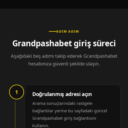
ADIM ADIM
Grandpashabet giriş süreci
Aşağıdaki beş adımı takip ederek Grandpashabet
hesabınıza güvenli şekilde ulaşın.
1
Doğrulanmış adresi açın
Arama sonuçlarındaki rastgele
bağlantılar yerine bu sayfadaki güncel
Grandpashabet giriş bağlantısını
kullanın.