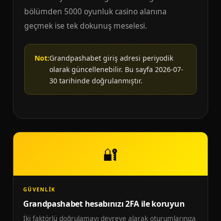
bölümden 5000 oyunluk casino alanına
geçmek ise tek dokunuş meselesi.
Not:
Grandpashabet giriş adresi periyodik
olarak güncellenebilir. Bu sayfa 2026-07-
30 tarihinde doğrulanmıştır.
🔐
GÜVENLIK
Grandpashabet hesabınızı 2FA ile koruyun
İki faktörlü doğrulamayı devreye alarak oturumlarınıza