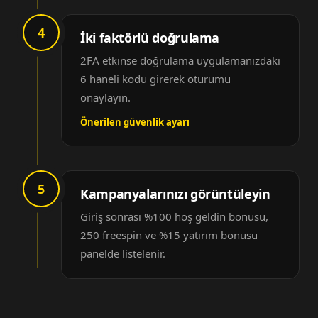
4
İki faktörlü doğrulama
2FA etkinse doğrulama uygulamanızdaki
6 haneli kodu girerek oturumu
onaylayın.
Önerilen güvenlik ayarı
5
Kampanyalarınızı görüntüleyin
Giriş sonrası %100 hoş geldin bonusu,
250 freespin ve %15 yatırım bonusu
panelde listelenir.