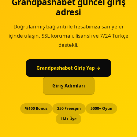
Grandpashabet güncel giriş
promosyonlar alanından bonusu talep etmesi
adresi
gerekiyor.
Doğrulanmış bağlantı ile hesabınıza saniyeler
içinde ulaşın. SSL korumalı, lisanslı ve 7/24 Türkçe
destekli.
Grandpashabet Giriş Yap →
Giriş Adımları
%100 Bonus
250 Freespin
5000+ Oyun
1M+ Üye