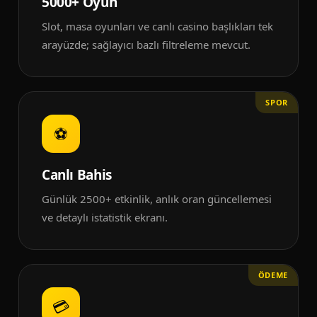
5000+ Oyun
Slot, masa oyunları ve canlı casino başlıkları tek
arayüzde; sağlayıcı bazlı filtreleme mevcut.
SPOR
⚽
Canlı Bahis
Günlük 2500+ etkinlik, anlık oran güncellemesi
ve detaylı istatistik ekranı.
ÖDEME
💳