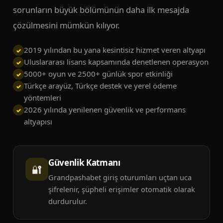
sorunların büyük bölümünün daha ilk mesajda
çözülmesini mümkün kılıyor.
2019 yılından bu yana kesintisiz hizmet veren altyapı
Uluslararası lisans kapsamında denetlenen operasyon
5000+ oyun ve 2500+ günlük spor etkinliği
Türkçe arayüz, Türkçe destek ve yerel ödeme
yöntemleri
2026 yılında yenilenen güvenlik ve performans
altyapısı
Güvenlik Katmanı
🔐
Grandpashabet giriş oturumları uçtan uca
şifrelenir, şüpheli erişimler otomatik olarak
durdurulur.