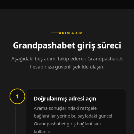
ADIM ADIM
Grandpashabet giriş süreci
Aşağıdaki beş adımı takip ederek Grandpashabet
hesabınıza güvenli şekilde ulaşın.
1
Doğrulanmış adresi açın
Arama sonuçlarındaki rastgele
bağlantılar yerine bu sayfadaki güncel
Grandpashabet giriş bağlantısını
kullanın.