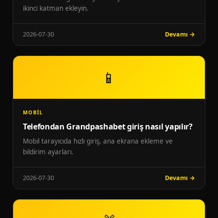
ikinci katman ekleyin.
2026-07-30
Devamı →
📱
MOBIL
Telefondan Grandpashabet giriş nasıl yapılır?
Mobil tarayıcıda hızlı giriş, ana ekrana ekleme ve
bildirim ayarları.
2026-07-30
Devamı →