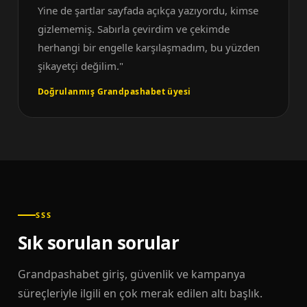
Yine de şartlar sayfada açıkça yazıyordu, kimse
gizlememiş. Sabırla çevirdim ve çekimde
herhangi bir engelle karşılaşmadım, bu yüzden
şikayetçi değilim."
Doğrulanmış Grandpashabet üyesi
SSS
Sık sorulan sorular
Grandpashabet giriş, güvenlik ve kampanya
süreçleriyle ilgili en çok merak edilen altı başlık.