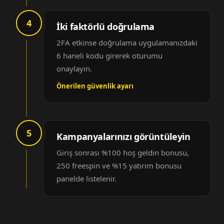
4
İki faktörlü doğrulama
2FA etkinse doğrulama uygulamanızdaki
6 haneli kodu girerek oturumu
onaylayın.
Önerilen güvenlik ayarı
5
Kampanyalarınızı görüntüleyin
Giriş sonrası %100 hoş geldin bonusu,
250 freespin ve %15 yatırım bonusu
panelde listelenir.