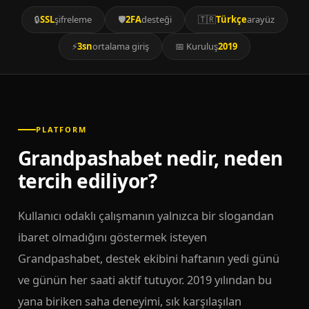
🔒
SSL
şifreleme
🛡️
2FA
desteği
🇹🇷
Türkçe
arayüz
⚡
3sn
ortalama giriş
📅 Kuruluş
2019
PLATFORM
Grandpashabet nedir, neden
tercih ediliyor?
Kullanıcı odaklı çalışmanın yalnızca bir slogandan
ibaret olmadığını göstermek isteyen
Grandpashabet, destek ekibini haftanın yedi günü
ve günün her saati aktif tutuyor. 2019 yılından bu
yana biriken saha deneyimi, sık karşılaşılan