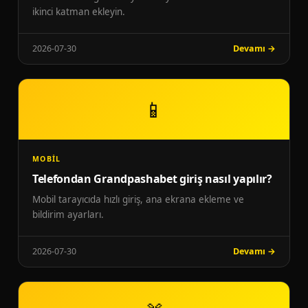
ikinci katman ekleyin.
2026-07-30
Devamı →
📱
MOBIL
Telefondan Grandpashabet giriş nasıl yapılır?
Mobil tarayıcıda hızlı giriş, ana ekrana ekleme ve
bildirim ayarları.
2026-07-30
Devamı →