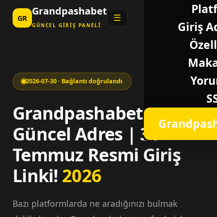
Plat
Grandpashabet
GR
☰
Giriş A
GÜNCEL GİRİŞ PANELİ
Özell
Maka
Yoru
2026-07-30 · Bağlantı doğrulandı
S
Grandpashabet
Grandpash
Güncel Adres | 31
Temmuz Resmi Giriş
Linki!
2026
Bazı platformlarda ne aradığınızı bulmak