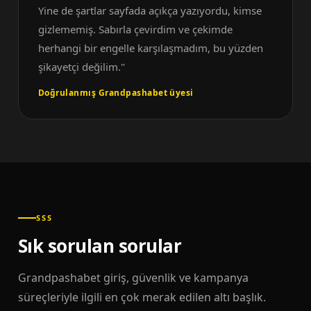
Yine de şartlar sayfada açıkça yazıyordu, kimse
gizlememiş. Sabırla çevirdim ve çekimde
herhangi bir engelle karşılaşmadım, bu yüzden
şikayetçi değilim."
Doğrulanmış Grandpashabet üyesi
SSS
Sık sorulan sorular
Grandpashabet giriş, güvenlik ve kampanya
süreçleriyle ilgili en çok merak edilen altı başlık.