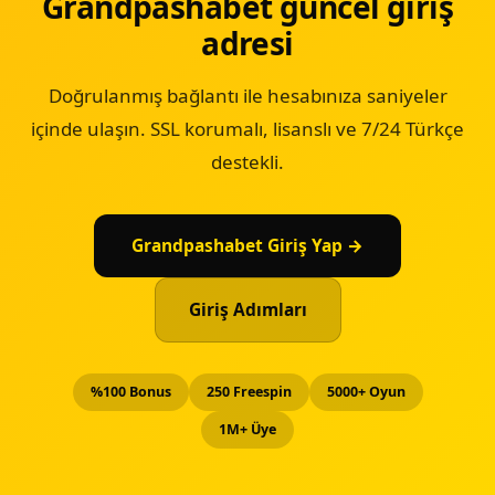
Grandpashabet güncel giriş
promosyonlar alanından bonusu talep etmesi
adresi
gerekiyor.
Doğrulanmış bağlantı ile hesabınıza saniyeler
içinde ulaşın. SSL korumalı, lisanslı ve 7/24 Türkçe
destekli.
Grandpashabet Giriş Yap →
Giriş Adımları
%100 Bonus
250 Freespin
5000+ Oyun
1M+ Üye