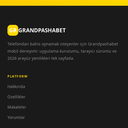
GR
GRANDPASHABET
Telefondan bahis oynamak isteyenler için Grandpashabet
mobil deneyimi: uygulama kurulumu, tarayıcı sürümü ve
2026 arayüz yenilikleri tek sayfada.
PLATFORM
Hakkında
Özellikler
Makaleler
Yorumlar