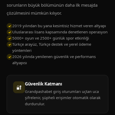
sorunların büyük bölümünün daha ilk mesajda
çözülmesini mümkün kılıyor.
2019 yılından bu yana kesintisiz hizmet veren altyapı
Uluslararası lisans kapsamında denetlenen operasyon
5000+ oyun ve 2500+ günlük spor etkinliği
Türkçe arayüz, Türkçe destek ve yerel ödeme
yöntemleri
2026 yılında yenilenen güvenlik ve performans
altyapısı
Güvenlik Katmanı
🔐
Grandpashabet giriş oturumları uçtan uca
şifrelenir, şüpheli erişimler otomatik olarak
durdurulur.