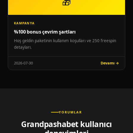
🎁
KAMPANYA
%100 bonus çevrim şartları
Hoş geldin paketinin kullanım koşulları ve 250 freespin
detayları.
2026-07-30
Devamı →
YORUMLAR
Grandpashabet kullanıcı