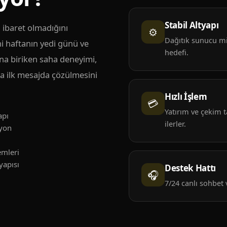
Stabil Altyapı
n ibaret olmadığını
⚙️
Dağıtık sunucu mim
i haftanın yedi günü ve
hedefi.
ana biriken saha deneyimi,
a ilk mesajda çözülmesini
Hızlı İşlem
💳
Yatırım ve çekim 
apı
ilerler.
syon
emleri
yapısı
Destek Hattı
🎧
7/24 canlı sohbet 