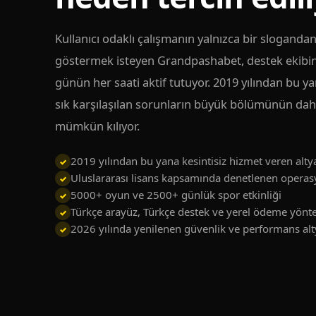
Kullanıcı odaklı çalışmanın yalnızca bir sloganda
göstermek isteyen Grandpashabet, destek ekibin
günün her saati aktif tutuyor. 2019 yılından bu y
sık karşılaşılan sorunların büyük bölümünün dah
mümkün kılıyor.
2019 yılından bu yana kesintisiz hizmet veren alty
Uluslararası lisans kapsamında denetlenen opera
5000+ oyun ve 2500+ günlük spor etkinliği
Türkçe arayüz, Türkçe destek ve yerel ödeme yönt
2026 yılında yenilenen güvenlik ve performans alt