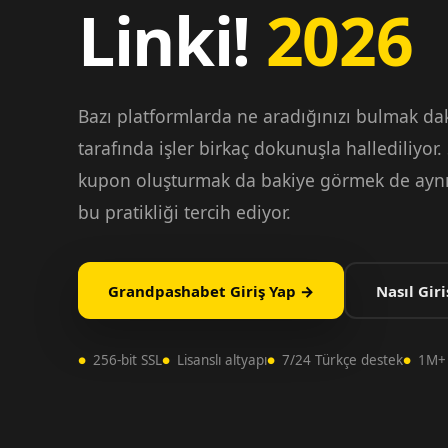
Linki!
2026
Bazı platformlarda ne aradığınızı bulmak da
tarafında işler birkaç dokunuşla hallediliyo
kupon oluşturmak da bakiye görmek de ay
bu pratikliği tercih ediyor.
Grandpashabet Giriş Yap →
Nasıl Giri
256-bit SSL
Lisanslı altyapı
7/24 Türkçe destek
1M+