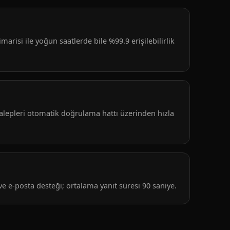
arisi ile yoğun saatlerde bile %99.9 erişilebilirlik
talepleri otomatik doğrulama hattı üzerinden hızla
ve e-posta desteği; ortalama yanıt süresi 90 saniye.