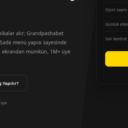
Oyun sayısı
Günlük etkin
kikalar alır; Grandpashabet
Son kontrol
r. Sade menü yapısı sayesinde
nı ekrandan mümkün, 1M+ üye
ş Yapılır?
 üye