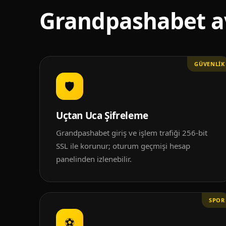
Grandpashabet av
GÜVENLİK
🛡️
Uçtan Uca Şifreleme
Grandpashabet giriş ve işlem trafiği 256-bit
SSL ile korunur; oturum geçmişi hesap
panelinden izlenebilir.
SPOR
⚽