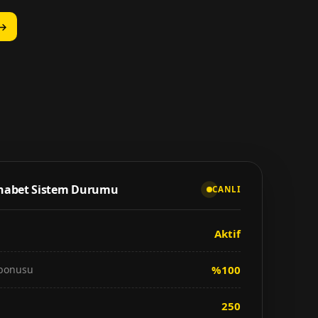
 →
habet Sistem Durumu
CANLI
Aktif
%100
 bonusu
250