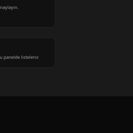
naylayın.
panelde listelenir.