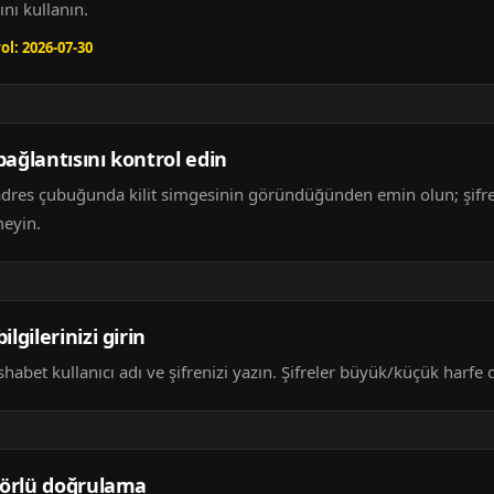
ını kullanın.
ol: 2026-07-30
ağlantısını kontrol edin
 adres çubuğunda kilit simgesinin göründüğünden emin olun; şifre
meyin.
lgilerinizi girin
abet kullanıcı adı ve şifrenizi yazın. Şifreler büyük/küçük harfe d
törlü doğrulama