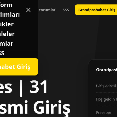
form
✕
kler
Makaleler
Yorumlar
SSS
Grandpashabet Giriş
dımları
ikler
leler
mlar
SS
abet
abet Giriş
Grandpas
s | 31
Giriş adresi
mi Giriş
Hoş geldin
Freespin