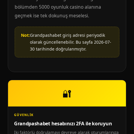
bölümden 5000 oyunluk casino alanına
geçmek ise tek dokunuş meselesi.
Not:
Grandpashabet giriş adresi periyodik
olarak güncellenebilir. Bu sayfa 2026-07-
30 tarihinde doğrulanmıştır.
🔐
GÜVENLIK
Grandpashabet hesabınızı 2FA ile koruyun
İki faktörlü doğrulamayı devreye alarak oturumlarınıza