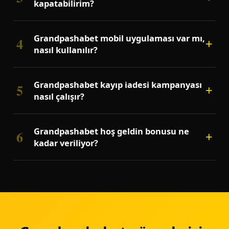
kapatabilirim?
tıklamanız yeterli. Kullanıcı adı ve şifrenizi
ve mesai saatlerine göre değişiyor.
yazdıktan sonra panel doğrudan açılır. Şifrenizi
Kapatma talebi canlı destek üzerinden ya da
hatırlamıyorsanız e-posta ya da telefon
Grandpashabet mobil uygulaması var mı,
4
+
sisteme kayıtlı e-posta adresinizden iletiliyor.
nasıl kullanılır?
doğrulamasıyla yenileyebilir, ardından sayfaya
Grandpashabet ekibi bakiyenizi kontrol ettikten
sorunsuz erişebilirsiniz.
sonra hesabı donduruyor ve kalıcı olarak
Telefon tarayıcısından açılan Grandpashabet
kapatıyor. Bir süre ara vermek isteyenler için
Grandpashabet kayıp iadesi kampanyası
5
+
arayüzü ekran boyutuna kendini uyarlıyor;
nasıl çalışır?
geçici mola seçeneği de bulunuyor.
bunun yanında Android cihazlar için kurulum
dosyası da sunuluyor. iOS kullanan üyeler siteyi
Haftalık zarar hesaplanıyor ve bu tutarın 25
ana ekrana kısayol olarak ekleyerek uygulamaya
Grandpashabet hoş geldin bonusu ne
6
+
oranındaki bölümü hesabınıza geri yükleniyor.
kadar veriliyor?
çok yakın bir deneyim elde edebiliyor.
Grandpashabet tarafında iade genelde pazartesi
günleri tanımlanıyor ve düşük çevrim şartıyla
Yeni kayıt olan üyeler için Grandpashabet
kullanılabiliyor. Kampanyanın üst sınırı kural
tarafında ilk yatırıma özel 100 oranında hoş
metninde açıkça belirtiliyor.
geldin desteği ve 250 adet ücretsiz dönüş
tanımlanıyor. Kampanyaya katılmak isteyen
kullanıcının hesap bilgilerini doğrulaması ve