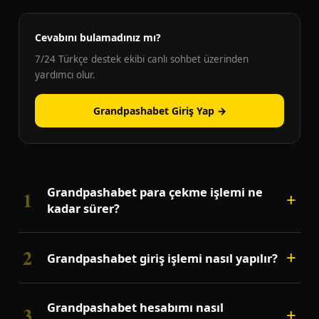
Cevabını bulamadınız mı?
7/24 Türkçe destek ekibi canlı sohbet üzerinden
yardımcı olur.
Grandpashabet Giriş Yap →
Grandpashabet para çekme işlemi ne
1
+
kadar sürer?
Talep oluşturulduktan sonra Grandpashabet
2
+
Grandpashabet giriş işlemi nasıl yapılır?
finans birimi işlemi çoğunlukla on beş dakika ile
bir saat arasında onaylıyor. Akşam saatlerindeki
Grandpashabet hesabınıza girmek için güncel
yoğunlukta bu süre bir miktar uzayabiliyor;
Grandpashabet hesabımı nasıl
3
+
adrese ulaşıp sağ üst köşedeki giriş butonuna
banka tarafındaki bekleme ise seçilen yönteme