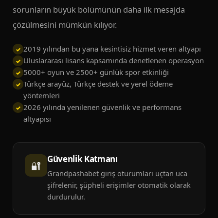
sorunların büyük bölümünün daha ilk mesajda
çözülmesini mümkün kılıyor.
2019 yılından bu yana kesintisiz hizmet veren altyapı
Uluslararası lisans kapsamında denetlenen operasyon
5000+ oyun ve 2500+ günlük spor etkinliği
Türkçe arayüz, Türkçe destek ve yerel ödeme
yöntemleri
2026 yılında yenilenen güvenlik ve performans
altyapısı
Güvenlik Katmanı
🔐
Grandpashabet giriş oturumları uçtan uca
şifrelenir, şüpheli erişimler otomatik olarak
durdurulur.