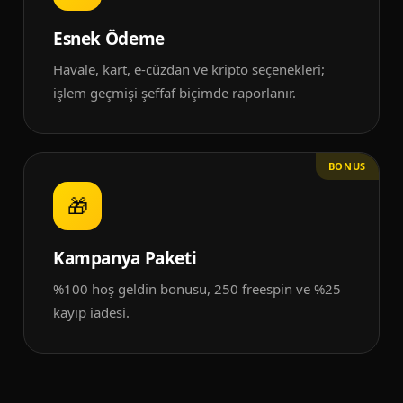
Esnek Ödeme
Havale, kart, e-cüzdan ve kripto seçenekleri;
işlem geçmişi şeffaf biçimde raporlanır.
BONUS
🎁
Kampanya Paketi
%100 hoş geldin bonusu, 250 freespin ve %25
kayıp iadesi.