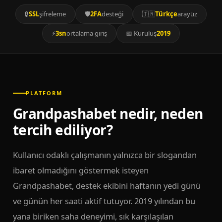
🔒
SSL
şifreleme
🛡️
2FA
desteği
🇹🇷
Türkçe
arayüz
⚡
3sn
ortalama giriş
📅 Kuruluş
2019
PLATFORM
Grandpashabet nedir, neden
tercih ediliyor?
Kullanıcı odaklı çalışmanın yalnızca bir slogandan
ibaret olmadığını göstermek isteyen
Grandpashabet, destek ekibini haftanın yedi günü
ve günün her saati aktif tutuyor. 2019 yılından bu
yana biriken saha deneyimi, sık karşılaşılan