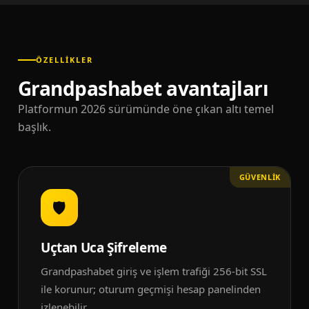
ÖZELLIKLER
Grandpashabet avantajları
Platformun 2026 sürümünde öne çıkan altı temel
başlık.
GÜVENLİK
🛡️
Uçtan Uca Şifreleme
Grandpashabet giriş ve işlem trafiği 256-bit SSL
ile korunur; oturum geçmişi hesap panelinden
izlenebilir.