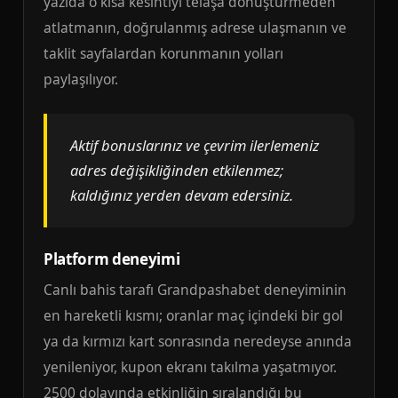
yazıda o kısa kesintiyi telaşa dönüştürmeden
atlatmanın, doğrulanmış adrese ulaşmanın ve
taklit sayfalardan korunmanın yolları
paylaşılıyor.
Aktif bonuslarınız ve çevrim ilerlemeniz
adres değişikliğinden etkilenmez;
kaldığınız yerden devam edersiniz.
Platform deneyimi
Canlı bahis tarafı Grandpashabet deneyiminin
en hareketli kısmı; oranlar maç içindeki bir gol
ya da kırmızı kart sonrasında neredeyse anında
yenileniyor, kupon ekranı takılma yaşatmıyor.
2500 dolayında etkinliğin sıralandığı bu