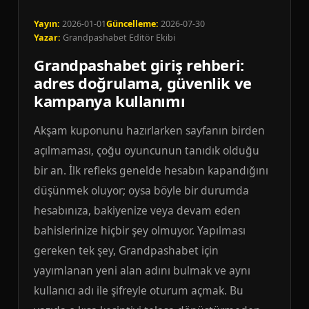
Yayın:
2026-01-01
Güncelleme:
2026-07-30
Yazar:
Grandpashabet Editör Ekibi
Grandpashabet giriş rehberi:
adres doğrulama, güvenlik ve
kampanya kullanımı
Akşam kuponunu hazırlarken sayfanın birden
açılmaması, çoğu oyuncunun tanıdık olduğu
bir an. İlk refleks genelde hesabın kapandığını
düşünmek oluyor; oysa böyle bir durumda
hesabınıza, bakiyenize veya devam eden
bahislerinize hiçbir şey olmuyor. Yapılması
gereken tek şey, Grandpashabet için
yayımlanan yeni alan adını bulmak ve aynı
kullanıcı adı ile şifreyle oturum açmak. Bu