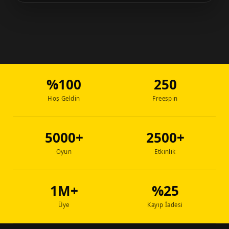
%100
250
Hoş Geldin
Freespin
5000+
2500+
Oyun
Etkinlik
1M+
%25
Üye
Kayıp İadesi