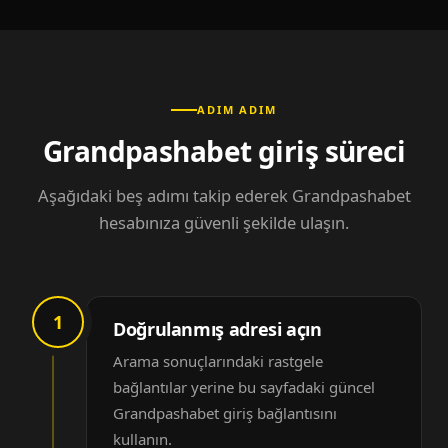
ADIM ADIM
Grandpashabet giriş süreci
Aşağıdaki beş adımı takip ederek Grandpashabet
hesabınıza güvenli şekilde ulaşın.
1
Doğrulanmış adresi açın
Arama sonuçlarındaki rastgele
bağlantılar yerine bu sayfadaki güncel
Grandpashabet giriş bağlantısını
kullanın.