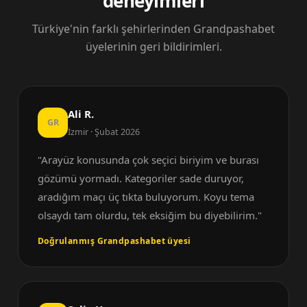
deneyimleri
Türkiye'nin farklı şehirlerinden Grandpashabet
üyelerinin geri bildirimleri.
Ali R.
GR
İzmir · Şubat 2026
"Arayüz konusunda çok seçici biriyim ve burası
gözümü yormadı. Kategoriler sade duruyor,
aradığım maçı üç tıkta buluyorum. Koyu tema
olsaydı tam olurdu, tek eksiğim bu diyebilirim."
Doğrulanmış Grandpashabet üyesi