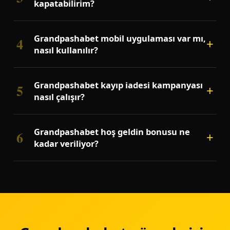
kapatabilirim?
tıklamanız yeterli. Kullanıcı adı ve şifrenizi
ve mesai saatlerine göre değişiyor.
yazdıktan sonra panel doğrudan açılır. Şifrenizi
Kapatma talebi canlı destek üzerinden ya da
hatırlamıyorsanız e-posta ya da telefon
Grandpashabet mobil uygulaması var mı,
4
+
sisteme kayıtlı e-posta adresinizden iletiliyor.
nasıl kullanılır?
doğrulamasıyla yenileyebilir, ardından sayfaya
Grandpashabet ekibi bakiyenizi kontrol ettikten
sorunsuz erişebilirsiniz.
sonra hesabı donduruyor ve kalıcı olarak
Telefon tarayıcısından açılan Grandpashabet
kapatıyor. Bir süre ara vermek isteyenler için
Grandpashabet kayıp iadesi kampanyası
5
+
arayüzü ekran boyutuna kendini uyarlıyor;
nasıl çalışır?
geçici mola seçeneği de bulunuyor.
bunun yanında Android cihazlar için kurulum
dosyası da sunuluyor. iOS kullanan üyeler siteyi
Haftalık zarar hesaplanıyor ve bu tutarın 25
ana ekrana kısayol olarak ekleyerek uygulamaya
Grandpashabet hoş geldin bonusu ne
6
+
oranındaki bölümü hesabınıza geri yükleniyor.
kadar veriliyor?
çok yakın bir deneyim elde edebiliyor.
Grandpashabet tarafında iade genelde pazartesi
günleri tanımlanıyor ve düşük çevrim şartıyla
Yeni kayıt olan üyeler için Grandpashabet
kullanılabiliyor. Kampanyanın üst sınırı kural
tarafında ilk yatırıma özel 100 oranında hoş
metninde açıkça belirtiliyor.
geldin desteği ve 250 adet ücretsiz dönüş
tanımlanıyor. Kampanyaya katılmak isteyen
kullanıcının hesap bilgilerini doğrulaması ve