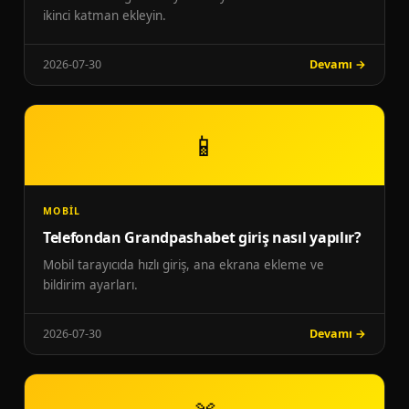
ikinci katman ekleyin.
2026-07-30
Devamı →
📱
MOBIL
Telefondan Grandpashabet giriş nasıl yapılır?
Mobil tarayıcıda hızlı giriş, ana ekrana ekleme ve
bildirim ayarları.
2026-07-30
Devamı →