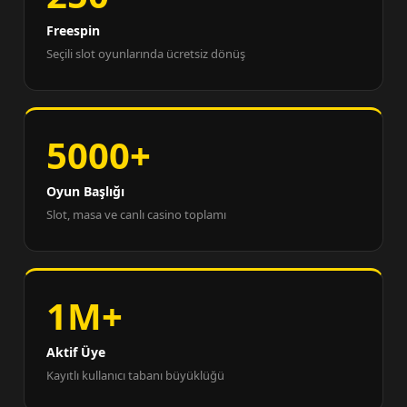
Freespin
Seçili slot oyunlarında ücretsiz dönüş
5000+
Oyun Başlığı
Slot, masa ve canlı casino toplamı
1M+
Aktif Üye
Kayıtlı kullanıcı tabanı büyüklüğü