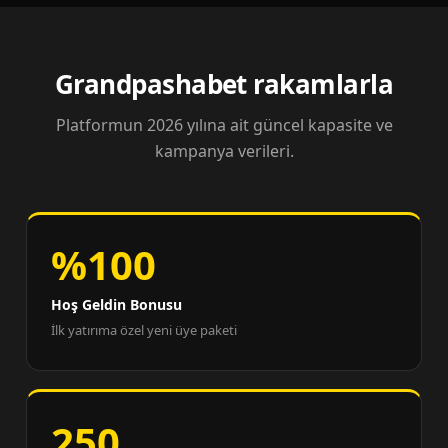
Grandpashabet rakamlarla
Platformun 2026 yılına ait güncel kapasite ve
kampanya verileri.
%100
Hoş Geldin Bonusu
İlk yatırıma özel yeni üye paketi
250