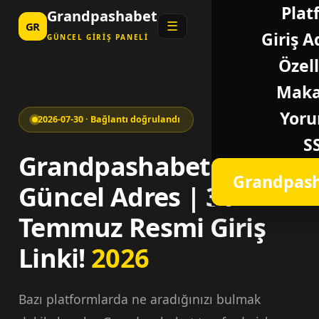
Plat
Grandpashabet
GR
☰
Giriş A
GÜNCEL GİRİŞ PANELİ
Özell
Maka
Yoru
2026-07-30 · Bağlantı doğrulandı
S
Grandpashabet
Grandpash
Güncel Adres | 31
Temmuz Resmi Giriş
Linki!
2026
Bazı platformlarda ne aradığınızı bulmak