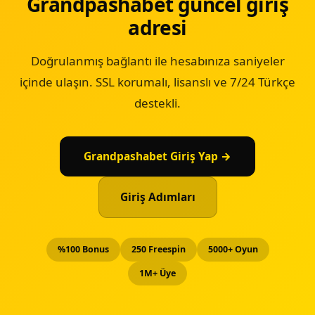
Grandpashabet güncel giriş
promosyonlar alanından bonusu talep etmesi
adresi
gerekiyor.
Doğrulanmış bağlantı ile hesabınıza saniyeler
içinde ulaşın. SSL korumalı, lisanslı ve 7/24 Türkçe
destekli.
Grandpashabet Giriş Yap →
Giriş Adımları
%100 Bonus
250 Freespin
5000+ Oyun
1M+ Üye