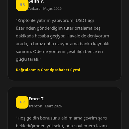
Selin Y.
GR
Ankara · Mayıs 2026
"Kripto ile yatırım yapıyorum, USDT ağı
üzerinden gönderdiğim tutar ortalama beş
dakikada hesaba geçiyor. Havale de deniyorum
arada, o biraz daha uzuyor ama banka kaynaklı
sanırım. Ödeme yöntemi çeşitliliği bence en
güçlü tarafı."
Doğrulanmış Grandpashabet üyesi
Emre T.
GR
Trabzon · Mart 2026
"Hoş geldin bonusunu aldım ama çevrim şartı
beklediğimden yüksekti, onu söylemem lazım.