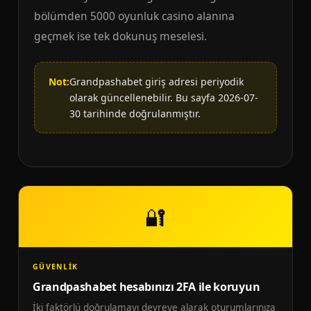
bölümden 5000 oyunluk casino alanına
geçmek ise tek dokunuş meselesi.
Not:
Grandpashabet giriş adresi periyodik
olarak güncellenebilir. Bu sayfa 2026-07-
30 tarihinde doğrulanmıştır.
🔐
GÜVENLIK
Grandpashabet hesabınızı 2FA ile koruyun
İki faktörlü doğrulamayı devreye alarak oturumlarınıza