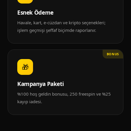
Esnek Ödeme
Havale, kart, e-cüzdan ve kripto seçenekleri;
işlem geçmişi şeffaf biçimde raporlanır.
BONUS
🎁
Kampanya Paketi
%100 hoş geldin bonusu, 250 freespin ve %25
kayıp iadesi.