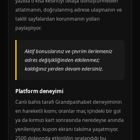
yazıda o kısa kesintiyi telaşa dönüştürmeden
atlatmanın, doğrulanmış adrese ulaşmanın ve
taklit sayfalardan korunmanın yolları
paylaşılıyor.
Aktif bonuslarınız ve çevrim ilerlemeniz
adres değişikliğinden etkilenmez;
kaldığınız yerden devam edersiniz.
Platform deneyimi
Canlı bahis tarafı Grandpashabet deneyiminin
en hareketli kısmı; oranlar maç içindeki bir gol
ya da kırmızı kart sonrasında neredeyse anında
yenileniyor, kupon ekranı takılma yaşatmıyor.
2500 dolayında etkinliğin sıralandığı bu