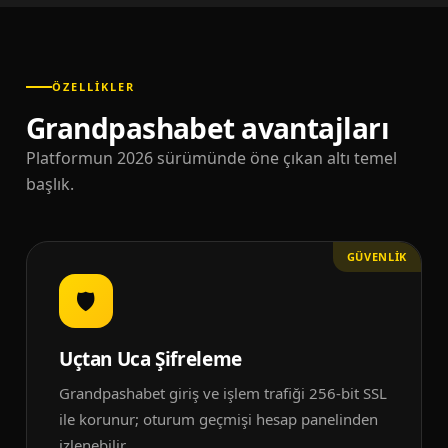
ÖZELLIKLER
Grandpashabet avantajları
Platformun 2026 sürümünde öne çıkan altı temel
başlık.
GÜVENLİK
🛡️
Uçtan Uca Şifreleme
Grandpashabet giriş ve işlem trafiği 256-bit SSL
ile korunur; oturum geçmişi hesap panelinden
izlenebilir.