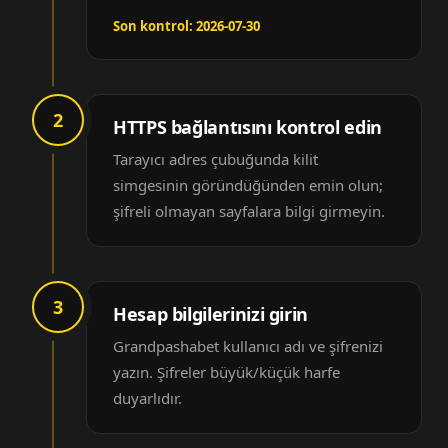
Son kontrol: 2026-07-30
2
HTTPS bağlantısını kontrol edin
Tarayıcı adres çubuğunda kilit
simgesinin göründüğünden emin olun;
şifreli olmayan sayfalara bilgi girmeyin.
3
Hesap bilgilerinizi girin
Grandpashabet kullanıcı adı ve şifrenizi
yazın. Şifreler büyük/küçük harfe
duyarlıdır.