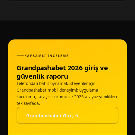
KAPSAMLI İNCELEME
Grandpashabet 2026 giriş ve
güvenlik raporu
Telefondan bahis oynamak isteyenler için
Grandpashabet mobil deneyimi: uygulama
kurulumu, tarayıcı sürümü ve 2026 arayüz yenilikleri
tek sayfada.
Grandpashabet Giriş →