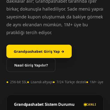
dakikalar alır; Grandpashabet tarafında işler
birkaç dokunuşla hallediliyor. Sade menü yapısı
sayesinde kupon oluşturmak da bakiye görmek
de aynı ekrandan mümkün, 1M+ üye bu
pratikliği tercih ediyor.
Grandpashabet Giriş Yap →
Nasıl Giriş Yapılır?
256-bit SSL
Lisanslı altyapı
7/24 Türkçe destek
1M+ üye
Grandpashabet Sistem Durumu
CANLI