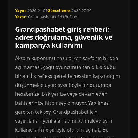
Yayın:
2026-01-01
Güncelleme:
2026-07-30
Yazar:
Grandpashabet Editör Ekibi
Grandpashabet giriş rehberi:
adres doğrulama, güvenlik ve
kampanya kullanımı
Akşam kuponunu hazırlarken sayfanın birden
açılmaması, çoğu oyuncunun tanıdık olduğu
bir an. İlk refleks genelde hesabın kapandığını
düşünmek oluyor; oysa böyle bir durumda
hesabınıza, bakiyenize veya devam eden
bahislerinize hiçbir şey olmuyor. Yapılması
gereken tek şey, Grandpashabet için
yayımlanan yeni alan adını bulmak ve aynı
kullanıcı adı ile şifreyle oturum açmak. Bu