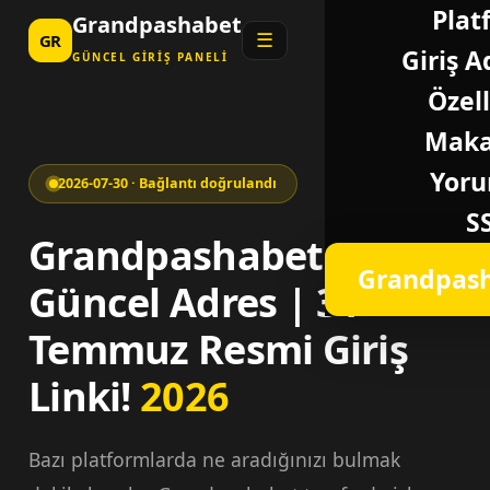
Plat
Grandpashabet
GR
☰
Giriş A
GÜNCEL GİRİŞ PANELİ
Özell
Maka
Yoru
2026-07-30 · Bağlantı doğrulandı
S
Grandpashabet
Grandpash
Güncel Adres | 31
Temmuz Resmi Giriş
Linki!
2026
Bazı platformlarda ne aradığınızı bulmak