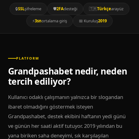
🔒
SSL
şifreleme
🛡️
2FA
desteği
🇹🇷
Türkçe
arayüz
⚡
3sn
ortalama giriş
📅 Kuruluş
2019
PLATFORM
Grandpashabet nedir, neden
tercih ediliyor?
Kullanıcı odaklı çalışmanın yalnızca bir slogandan
ibaret olmadığını göstermek isteyen
Grandpashabet, destek ekibini haftanın yedi günü
ve günün her saati aktif tutuyor. 2019 yılından bu
yana biriken saha deneyimi, sık karşılaşılan