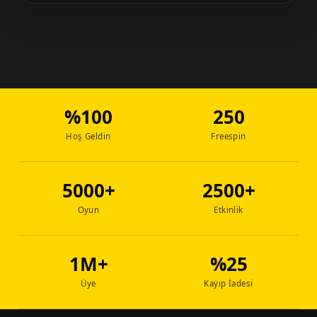
%100
250
Hoş Geldin
Freespin
5000+
2500+
Oyun
Etkinlik
1M+
%25
Üye
Kayıp İadesi