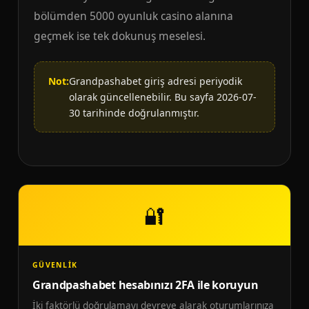
bölümden 5000 oyunluk casino alanına
geçmek ise tek dokunuş meselesi.
Not:
Grandpashabet giriş adresi periyodik
olarak güncellenebilir. Bu sayfa 2026-07-
30 tarihinde doğrulanmıştır.
🔐
GÜVENLIK
Grandpashabet hesabınızı 2FA ile koruyun
İki faktörlü doğrulamayı devreye alarak oturumlarınıza