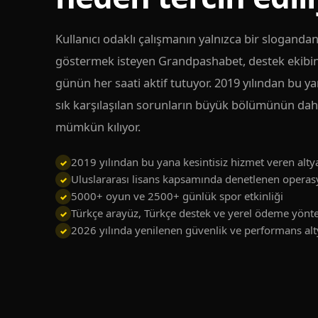
Kullanıcı odaklı çalışmanın yalnızca bir sloganda
göstermek isteyen Grandpashabet, destek ekibin
günün her saati aktif tutuyor. 2019 yılından bu y
sık karşılaşılan sorunların büyük bölümünün dah
mümkün kılıyor.
2019 yılından bu yana kesintisiz hizmet veren alty
Uluslararası lisans kapsamında denetlenen opera
5000+ oyun ve 2500+ günlük spor etkinliği
Türkçe arayüz, Türkçe destek ve yerel ödeme yönt
2026 yılında yenilenen güvenlik ve performans alt