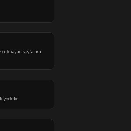
li olmayan sayfalara
uyarlıdır.