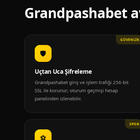
Grandpashabet av
GÜVENLİK
🛡️
Uçtan Uca Şifreleme
Grandpashabet giriş ve işlem trafiği 256-bit
SSL ile korunur; oturum geçmişi hesap
panelinden izlenebilir.
SPOR
⚽