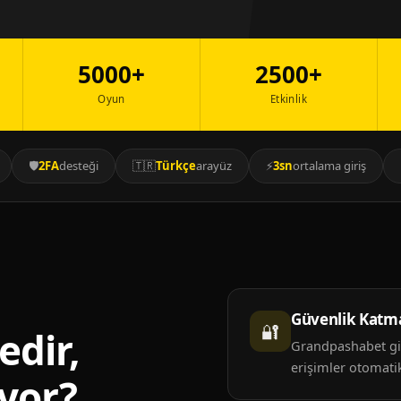
5000+
2500+
Oyun
Etkinlik
🛡️
2FA
desteği
🇹🇷
Türkçe
arayüz
⚡
3sn
ortalama giriş
Güvenlik Katm
🔐
dir,
Grandpashabet giri
erişimler otomati
iyor?