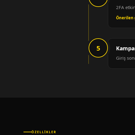
2FA etki
Önerilen 
5
Kampan
Giriş son
ÖZELLIKLER