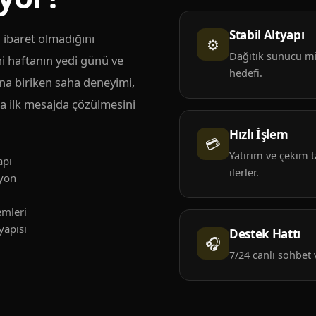
Stabil Altyapı
n ibaret olmadığını
⚙️
Dağıtık sunucu mim
i haftanın yedi günü ve
hedefi.
ana biriken saha deneyimi,
a ilk mesajda çözülmesini
Hızlı İşlem
💳
Yatırım ve çekim 
apı
ilerler.
syon
emleri
yapısı
Destek Hattı
🎧
7/24 canlı sohbet 