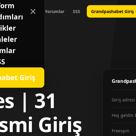
form
✕
kler
Makaleler
Yorumlar
SSS
Grandpashabet Giriş
dımları
ikler
leler
mlar
SS
abet
abet Giriş
Grandpas
s | 31
Giriş adresi
mi Giriş
Hoş geldin
Freespin