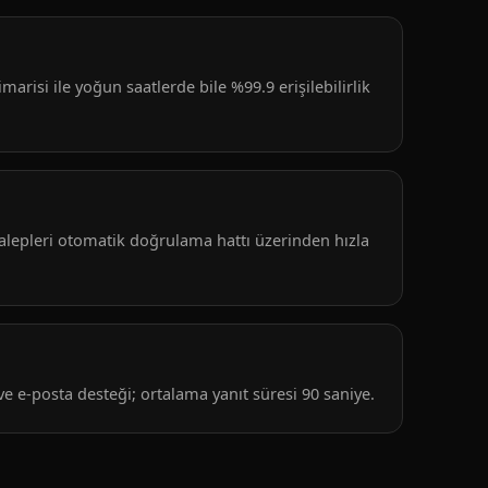
arisi ile yoğun saatlerde bile %99.9 erişilebilirlik
talepleri otomatik doğrulama hattı üzerinden hızla
ve e-posta desteği; ortalama yanıt süresi 90 saniye.