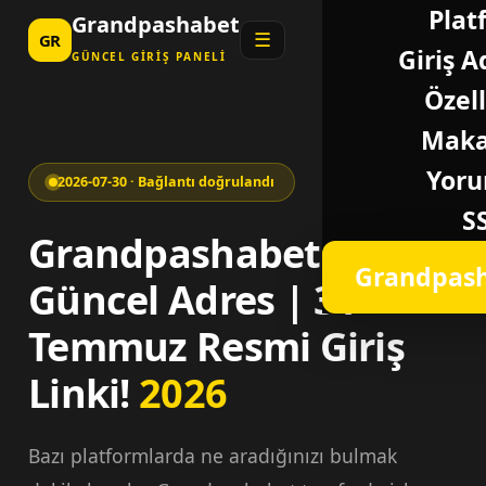
Plat
Grandpashabet
GR
☰
Giriş A
GÜNCEL GİRİŞ PANELİ
Özell
Maka
Yoru
2026-07-30 · Bağlantı doğrulandı
S
Grandpashabet
Grandpash
Güncel Adres | 31
Temmuz Resmi Giriş
Linki!
2026
Bazı platformlarda ne aradığınızı bulmak