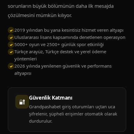
sorunların büyük bölümünün daha ilk mesajda
çözülmesini mümkün kılıyor.
2019 yılından bu yana kesintisiz hizmet veren altyapı
Uluslararası lisans kapsamında denetlenen operasyon
5000+ oyun ve 2500+ günlük spor etkinliği
Türkçe arayüz, Türkçe destek ve yerel ödeme
yöntemleri
2026 yılında yenilenen güvenlik ve performans
altyapısı
Güvenlik Katmanı
🔐
Grandpashabet giriş oturumları uçtan uca
şifrelenir, şüpheli erişimler otomatik olarak
durdurulur.