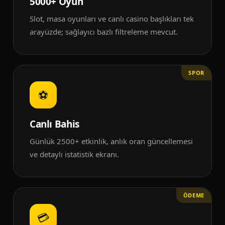
5000+ Oyun
Slot, masa oyunları ve canlı casino başlıkları tek
arayüzde; sağlayıcı bazlı filtreleme mevcut.
SPOR
⚽
Canlı Bahis
Günlük 2500+ etkinlik, anlık oran güncellemesi
ve detaylı istatistik ekranı.
ÖDEME
💳