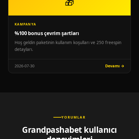
🎁
KAMPANYA
%100 bonus çevrim şartları
Hoş geldin paketinin kullanım koşulları ve 250 freespin
detayları.
2026-07-30
Devamı →
YORUMLAR
Grandpashabet kullanıcı