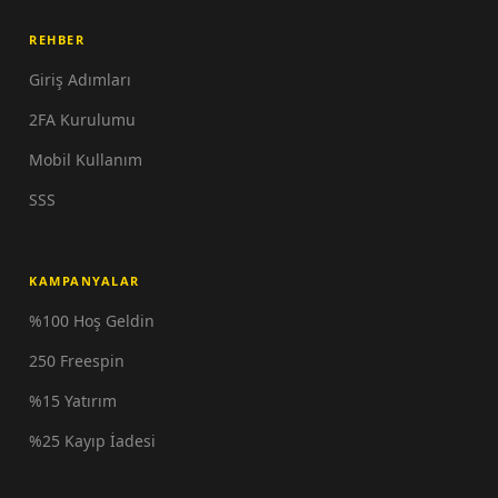
REHBER
Giriş Adımları
2FA Kurulumu
Mobil Kullanım
SSS
KAMPANYALAR
%100 Hoş Geldin
250 Freespin
%15 Yatırım
%25 Kayıp İadesi