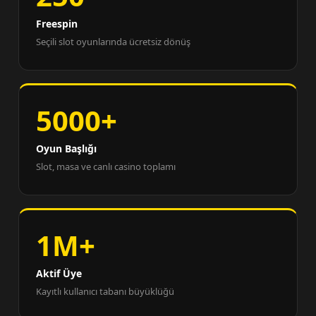
Freespin
Seçili slot oyunlarında ücretsiz dönüş
5000+
Oyun Başlığı
Slot, masa ve canlı casino toplamı
1M+
Aktif Üye
Kayıtlı kullanıcı tabanı büyüklüğü