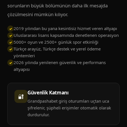
sorunların büyük bölümünün daha ilk mesajda
çözülmesini mümkün kılıyor.
2019 yılından bu yana kesintisiz hizmet veren altyapı
Uluslararası lisans kapsamında denetlenen operasyon
5000+ oyun ve 2500+ günlük spor etkinliği
Türkçe arayüz, Türkçe destek ve yerel ödeme
yöntemleri
2026 yılında yenilenen güvenlik ve performans
altyapısı
Güvenlik Katmanı
🔐
Grandpashabet giriş oturumları uçtan uca
şifrelenir, şüpheli erişimler otomatik olarak
durdurulur.