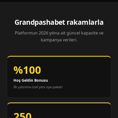
Grandpashabet rakamlarla
Platformun 2026 yılına ait güncel kapasite ve
kampanya verileri.
%100
Hoş Geldin Bonusu
İlk yatırıma özel yeni üye paketi
250