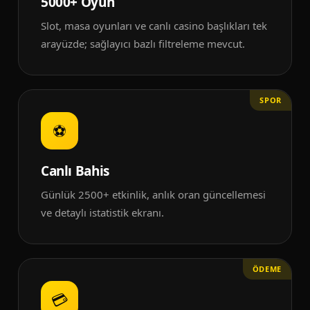
5000+ Oyun
Slot, masa oyunları ve canlı casino başlıkları tek
arayüzde; sağlayıcı bazlı filtreleme mevcut.
SPOR
⚽
Canlı Bahis
Günlük 2500+ etkinlik, anlık oran güncellemesi
ve detaylı istatistik ekranı.
ÖDEME
💳