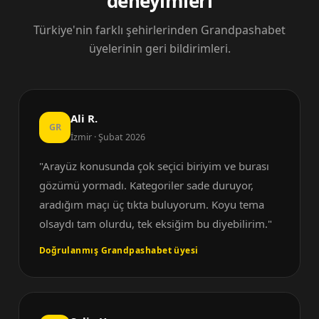
deneyimleri
Türkiye'nin farklı şehirlerinden Grandpashabet
üyelerinin geri bildirimleri.
Ali R.
GR
İzmir · Şubat 2026
"Arayüz konusunda çok seçici biriyim ve burası
gözümü yormadı. Kategoriler sade duruyor,
aradığım maçı üç tıkta buluyorum. Koyu tema
olsaydı tam olurdu, tek eksiğim bu diyebilirim."
Doğrulanmış Grandpashabet üyesi