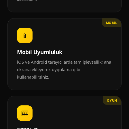
MOBİL
📱
Mobil Uyumluluk
iOS ve Android tarayıcılarda tam işlevsellik; ana
ekrana ekleyerek uygulama gibi
kullanabilirsiniz.
OYUN
🎰