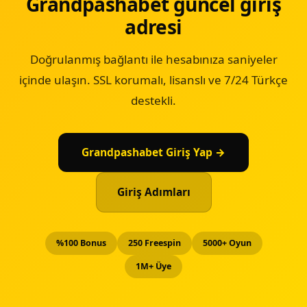
Grandpashabet güncel giriş
promosyonlar alanından bonusu talep etmesi
adresi
gerekiyor.
Doğrulanmış bağlantı ile hesabınıza saniyeler
içinde ulaşın. SSL korumalı, lisanslı ve 7/24 Türkçe
destekli.
Grandpashabet Giriş Yap →
Giriş Adımları
%100 Bonus
250 Freespin
5000+ Oyun
1M+ Üye