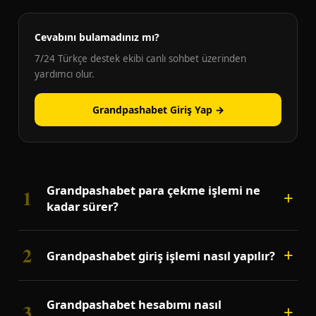
Cevabını bulamadınız mı?
7/24 Türkçe destek ekibi canlı sohbet üzerinden
yardımcı olur.
Grandpashabet Giriş Yap →
Grandpashabet para çekme işlemi ne
1
+
kadar sürer?
Talep oluşturulduktan sonra Grandpashabet
2
+
Grandpashabet giriş işlemi nasıl yapılır?
finans birimi işlemi çoğunlukla on beş dakika ile
bir saat arasında onaylıyor. Akşam saatlerindeki
Grandpashabet hesabınıza girmek için güncel
yoğunlukta bu süre bir miktar uzayabiliyor;
Grandpashabet hesabımı nasıl
3
+
adrese ulaşıp sağ üst köşedeki giriş butonuna
banka tarafındaki bekleme ise seçilen yönteme