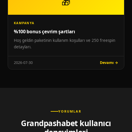
🎁
KAMPANYA
%100 bonus çevrim şartları
Hoş geldin paketinin kullanım koşulları ve 250 freespin
detayları.
2026-07-30
Devamı →
YORUMLAR
Grandpashabet kullanıcı