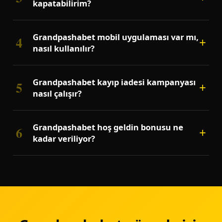
kapatabilirim?
tıklamanız yeterli. Kullanıcı adı ve şifrenizi
ve mesai saatlerine göre değişiyor.
yazdıktan sonra panel doğrudan açılır. Şifrenizi
Kapatma talebi canlı destek üzerinden ya da
hatırlamıyorsanız e-posta ya da telefon
Grandpashabet mobil uygulaması var mı,
4
+
sisteme kayıtlı e-posta adresinizden iletiliyor.
nasıl kullanılır?
doğrulamasıyla yenileyebilir, ardından sayfaya
Grandpashabet ekibi bakiyenizi kontrol ettikten
sorunsuz erişebilirsiniz.
sonra hesabı donduruyor ve kalıcı olarak
Telefon tarayıcısından açılan Grandpashabet
kapatıyor. Bir süre ara vermek isteyenler için
Grandpashabet kayıp iadesi kampanyası
5
+
arayüzü ekran boyutuna kendini uyarlıyor;
nasıl çalışır?
geçici mola seçeneği de bulunuyor.
bunun yanında Android cihazlar için kurulum
dosyası da sunuluyor. iOS kullanan üyeler siteyi
Haftalık zarar hesaplanıyor ve bu tutarın 25
ana ekrana kısayol olarak ekleyerek uygulamaya
Grandpashabet hoş geldin bonusu ne
6
+
oranındaki bölümü hesabınıza geri yükleniyor.
kadar veriliyor?
çok yakın bir deneyim elde edebiliyor.
Grandpashabet tarafında iade genelde pazartesi
günleri tanımlanıyor ve düşük çevrim şartıyla
Yeni kayıt olan üyeler için Grandpashabet
kullanılabiliyor. Kampanyanın üst sınırı kural
tarafında ilk yatırıma özel 100 oranında hoş
metninde açıkça belirtiliyor.
geldin desteği ve 250 adet ücretsiz dönüş
tanımlanıyor. Kampanyaya katılmak isteyen
kullanıcının hesap bilgilerini doğrulaması ve