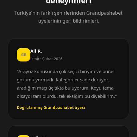
deneyimleri
Türkiye'nin farklı şehirlerinden Grandpashabet
üyelerinin geri bildirimleri.
Ali R.
GR
İzmir · Şubat 2026
"Arayüz konusunda çok seçici biriyim ve burası
gözümü yormadı. Kategoriler sade duruyor,
aradığım maçı üç tıkta buluyorum. Koyu tema
olsaydı tam olurdu, tek eksiğim bu diyebilirim."
Doğrulanmış Grandpashabet üyesi