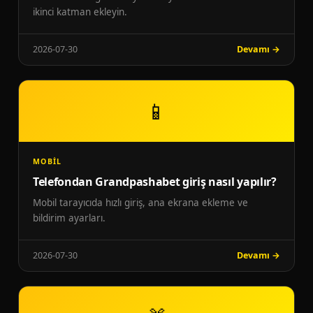
ikinci katman ekleyin.
2026-07-30
Devamı →
📱
MOBIL
Telefondan Grandpashabet giriş nasıl yapılır?
Mobil tarayıcıda hızlı giriş, ana ekrana ekleme ve
bildirim ayarları.
2026-07-30
Devamı →