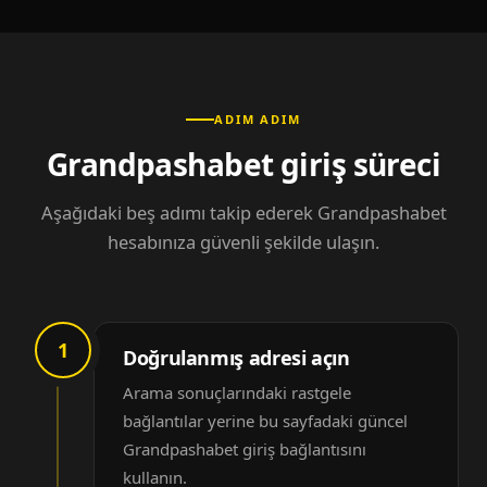
ADIM ADIM
Grandpashabet giriş süreci
Aşağıdaki beş adımı takip ederek Grandpashabet
hesabınıza güvenli şekilde ulaşın.
1
Doğrulanmış adresi açın
Arama sonuçlarındaki rastgele
bağlantılar yerine bu sayfadaki güncel
Grandpashabet giriş bağlantısını
kullanın.