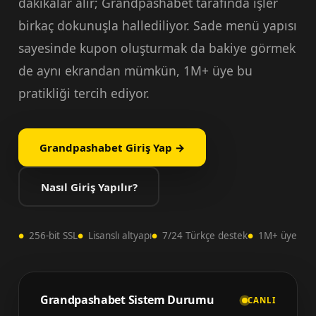
dakikalar alır; Grandpashabet tarafında işler
birkaç dokunuşla hallediliyor. Sade menü yapısı
sayesinde kupon oluşturmak da bakiye görmek
de aynı ekrandan mümkün, 1M+ üye bu
pratikliği tercih ediyor.
Grandpashabet Giriş Yap →
Nasıl Giriş Yapılır?
256-bit SSL
Lisanslı altyapı
7/24 Türkçe destek
1M+ üye
Grandpashabet Sistem Durumu
CANLI