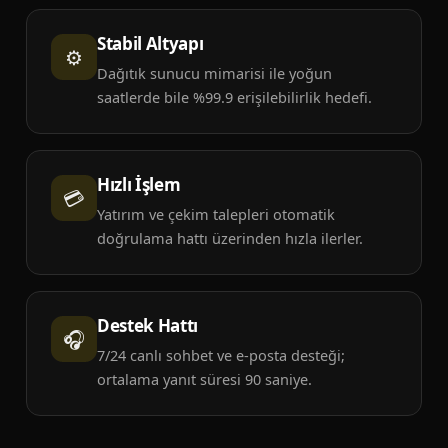
Stabil Altyapı
⚙️
Dağıtık sunucu mimarisi ile yoğun
saatlerde bile %99.9 erişilebilirlik hedefi.
Hızlı İşlem
💳
Yatırım ve çekim talepleri otomatik
doğrulama hattı üzerinden hızla ilerler.
Destek Hattı
🎧
7/24 canlı sohbet ve e-posta desteği;
ortalama yanıt süresi 90 saniye.