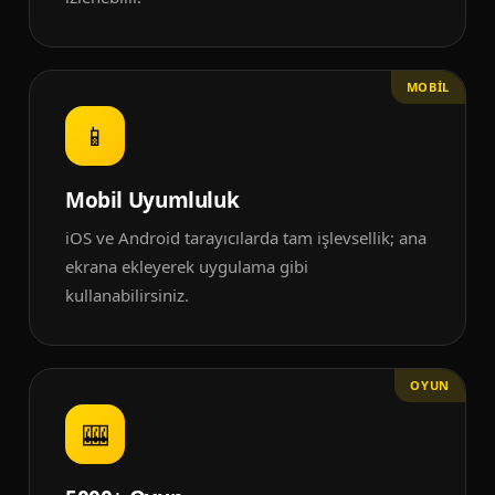
MOBİL
📱
Mobil Uyumluluk
iOS ve Android tarayıcılarda tam işlevsellik; ana
ekrana ekleyerek uygulama gibi
kullanabilirsiniz.
OYUN
🎰