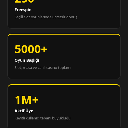
Freespin
Seçili slot oyunlarında ücretsiz dönüş
5000+
Oyun Başlığı
Slot, masa ve canlı casino toplamı
1M+
Aktif Üye
Kayıtlı kullanıcı tabanı büyüklüğü