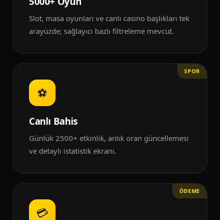
5000+ Oyun
Slot, masa oyunları ve canlı casino başlıkları tek
arayüzde; sağlayıcı bazlı filtreleme mevcut.
SPOR
⚽
Canlı Bahis
Günlük 2500+ etkinlik, anlık oran güncellemesi
ve detaylı istatistik ekranı.
ÖDEME
💳