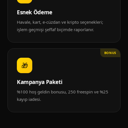
Esnek Ödeme
Havale, kart, e-cüzdan ve kripto seçenekleri;
işlem geçmişi şeffaf biçimde raporlanır.
BONUS
🎁
Kampanya Paketi
%100 hoş geldin bonusu, 250 freespin ve %25
kayıp iadesi.