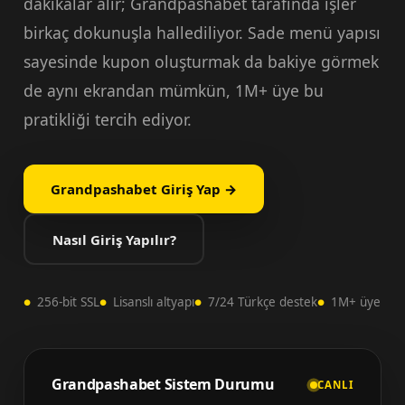
dakikalar alır; Grandpashabet tarafında işler
birkaç dokunuşla hallediliyor. Sade menü yapısı
sayesinde kupon oluşturmak da bakiye görmek
de aynı ekrandan mümkün, 1M+ üye bu
pratikliği tercih ediyor.
Grandpashabet Giriş Yap →
Nasıl Giriş Yapılır?
256-bit SSL
Lisanslı altyapı
7/24 Türkçe destek
1M+ üye
Grandpashabet Sistem Durumu
CANLI