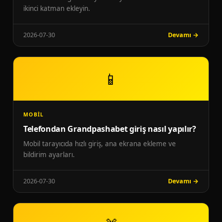
ikinci katman ekleyin.
2026-07-30
Devamı →
📱
MOBIL
Telefondan Grandpashabet giriş nasıl yapılır?
Mobil tarayıcıda hızlı giriş, ana ekrana ekleme ve
bildirim ayarları.
2026-07-30
Devamı →