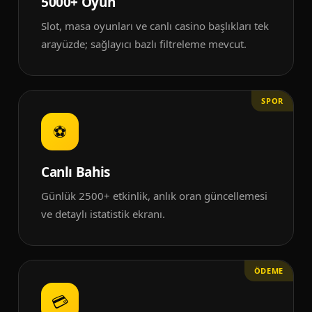
5000+ Oyun
Slot, masa oyunları ve canlı casino başlıkları tek
arayüzde; sağlayıcı bazlı filtreleme mevcut.
SPOR
⚽
Canlı Bahis
Günlük 2500+ etkinlik, anlık oran güncellemesi
ve detaylı istatistik ekranı.
ÖDEME
💳