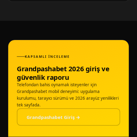
KAPSAMLI İNCELEME
Grandpashabet 2026 giriş ve
güvenlik raporu
Telefondan bahis oynamak isteyenler için
Grandpashabet mobil deneyimi: uygulama
kurulumu, tarayıcı sürümü ve 2026 arayüz yenilikleri
tek sayfada.
Grandpashabet Giriş →