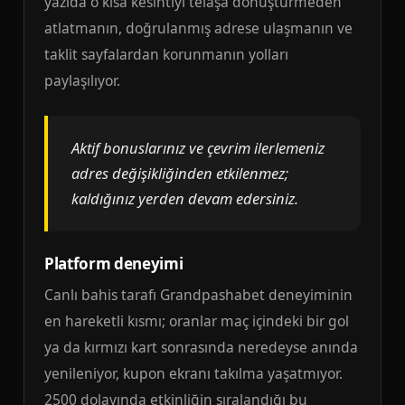
yazıda o kısa kesintiyi telaşa dönüştürmeden
atlatmanın, doğrulanmış adrese ulaşmanın ve
taklit sayfalardan korunmanın yolları
paylaşılıyor.
Aktif bonuslarınız ve çevrim ilerlemeniz
adres değişikliğinden etkilenmez;
kaldığınız yerden devam edersiniz.
Platform deneyimi
Canlı bahis tarafı Grandpashabet deneyiminin
en hareketli kısmı; oranlar maç içindeki bir gol
ya da kırmızı kart sonrasında neredeyse anında
yenileniyor, kupon ekranı takılma yaşatmıyor.
2500 dolayında etkinliğin sıralandığı bu