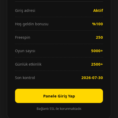
Aktif
Giriş adresi
%100
Hoş geldin bonusu
250
Freespin
5000+
Oyun sayısı
2500+
Günlük etkinlik
2026-07-30
Son kontrol
Panele Giriş Yap
Bağlantı SSL ile korunmaktadır.