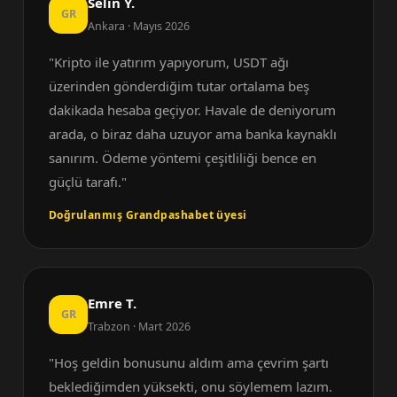
Selin Y.
GR
Ankara · Mayıs 2026
"Kripto ile yatırım yapıyorum, USDT ağı
üzerinden gönderdiğim tutar ortalama beş
dakikada hesaba geçiyor. Havale de deniyorum
arada, o biraz daha uzuyor ama banka kaynaklı
sanırım. Ödeme yöntemi çeşitliliği bence en
güçlü tarafı."
Doğrulanmış Grandpashabet üyesi
Emre T.
GR
Trabzon · Mart 2026
"Hoş geldin bonusunu aldım ama çevrim şartı
beklediğimden yüksekti, onu söylemem lazım.