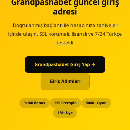
Grandpashabet güncel giriş
promosyonlar alanından bonusu talep etmesi
adresi
gerekiyor.
Doğrulanmış bağlantı ile hesabınıza saniyeler
içinde ulaşın. SSL korumalı, lisanslı ve 7/24 Türkçe
destekli.
Grandpashabet Giriş Yap →
Giriş Adımları
%100 Bonus
250 Freespin
5000+ Oyun
1M+ Üye