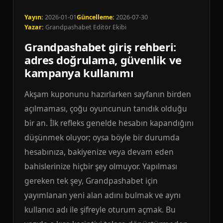
Yayın:
2026-01-01
Güncelleme:
2026-07-30
Yazar:
Grandpashabet Editör Ekibi
Grandpashabet giriş rehberi:
adres doğrulama, güvenlik ve
kampanya kullanımı
Akşam kuponunu hazırlarken sayfanın birden
açılmaması, çoğu oyuncunun tanıdık olduğu
bir an. İlk refleks genelde hesabın kapandığını
düşünmek oluyor; oysa böyle bir durumda
hesabınıza, bakiyenize veya devam eden
bahislerinize hiçbir şey olmuyor. Yapılması
gereken tek şey, Grandpashabet için
yayımlanan yeni alan adını bulmak ve aynı
kullanıcı adı ile şifreyle oturum açmak. Bu