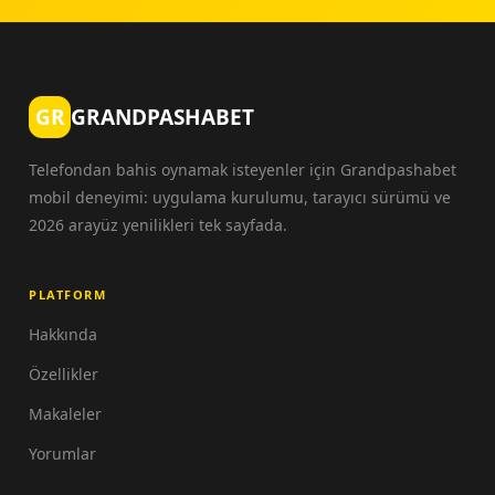
GR
GRANDPASHABET
Telefondan bahis oynamak isteyenler için Grandpashabet
mobil deneyimi: uygulama kurulumu, tarayıcı sürümü ve
2026 arayüz yenilikleri tek sayfada.
PLATFORM
Hakkında
Özellikler
Makaleler
Yorumlar